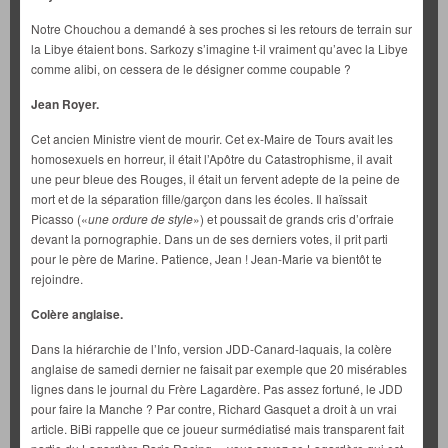
Notre Chouchou a demandé à ses proches si les retours de terrain sur
la Libye étaient bons. Sarkozy s’imagine t-il vraiment qu’avec la Libye
comme alibi, on cessera de le désigner comme coupable ?
Jean Royer.
Cet ancien Ministre vient de mourir. Cet ex-Maire de Tours avait les
homosexuels en horreur, il était l’Apôtre du Catastrophisme, il avait
une peur bleue des Rouges, il était un fervent adepte de la peine de
mort et de la séparation fille/garçon dans les écoles. Il haïssait
Picasso («
une ordure de style
») et poussait de grands cris d’orfraie
devant la pornographie. Dans un de ses derniers votes, il prit parti
pour le père de Marine. Patience, Jean ! Jean-Marie va bientôt te
rejoindre.
Colère anglaise.
Dans la hiérarchie de l’Info, version JDD-Canard-laquais, la colère
anglaise de samedi dernier ne faisait par exemple que 20 misérables
lignes dans le journal du Frère Lagardère. Pas assez fortuné, le JDD
pour faire la Manche ? Par contre, Richard Gasquet a droit à un vrai
article. BiBi rappelle que ce joueur surmédiatisé mais transparent fait