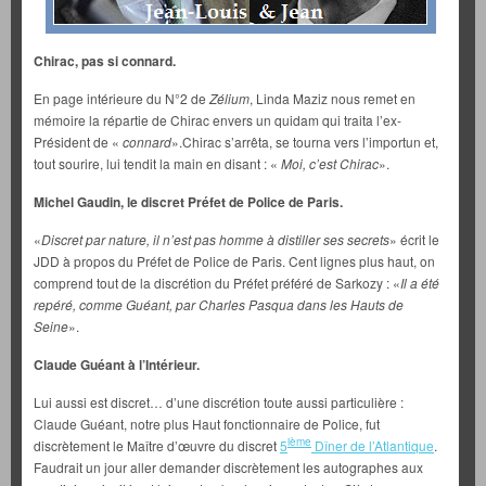
Chirac, pas si connard.
En page intérieure du N°2 de
Zélium
, Linda Maziz nous remet en
mémoire la répartie de Chirac envers un quidam qui traita l’ex-
Président de «
connard
».Chirac s’arrêta, se tourna vers l’importun et,
tout sourire, lui tendit la main en disant
: «
Moi, c’est Chirac
».
Michel Gaudin, le discret Préfet de Police de Paris.
«
Discret par nature, il n’est pas homme à distiller ses secrets
» écrit le
JDD à propos du Préfet de Police de Paris. Cent lignes plus haut, on
comprend tout de la discrétion du Préfet préféré de Sarkozy : «
Il a été
repéré, comme Guéant, par Charles Pasqua dans les Hauts de
Seine
».
Claude Guéant à l’Intérieur.
Lui aussi est discret… d’une discrétion toute aussi particulière :
Claude Guéant, notre plus Haut fonctionnaire de Police, fut
ième
discrètement le Maître d’œuvre du discret
5
Dîner de l’Atlantique
.
Faudrait un jour aller demander discrètement les autographes aux