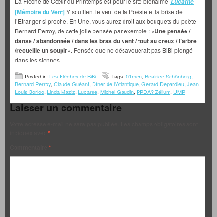
La Flèche de Cœur du Printemps est pour le site bienaimé
Lucarne
[Mémoire du Vent]
Y soufflent le vent de la Poésie et la brise de
l’Etranger si proche. En Une, vous aurez droit aux bouquets du poète
Bernard Perroy, de cette jolie pensée par exemple : «
Une pensée /
danse / abandonnée / dans les bras du vent / tout au creux / l’arbre
/recueille un soupir
». Pensée que ne désavouerait pas BiBi plongé
dans les siennes.
Posted in:
Les Flèches de BiBi.
Tags:
01men
,
Beatrice Schônberg
,
Bernard Perroy
,
Claude Guéant
,
Dîner de l'Atlantique
,
Gerard Depardieu
,
Jean
Louis Borloo
,
Linda Maziz
,
Lucarne
,
Michel Gaudin
,
PPDA? Zélium
,
UMP
Laisser un commentaire
Votre adresse e-mail ne sera pas publiée.
Les champs obligatoires sont
indiqués avec
*
Commentaire
*