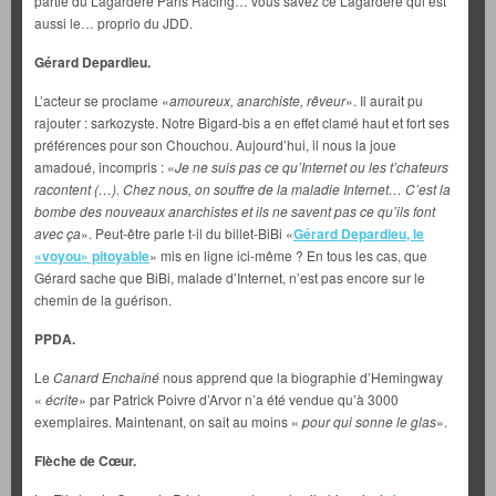
partie du Lagardère Paris Racing… vous savez ce Lagardère qui est
aussi le… proprio du JDD.
Gérard Depardieu.
L’acteur se proclame «
amoureux, anarchiste, rêveur
». Il aurait pu
rajouter : sarkozyste. Notre Bigard-bis a en effet clamé haut et fort ses
préférences pour son Chouchou. Aujourd’hui, il nous la joue
amadoué, incompris : «
Je ne suis pas ce qu’Internet ou les t’chateurs
racontent (…). Chez nous, on souffre de la maladie Internet… C’est la
bombe des nouveaux anarchistes et ils ne savent pas ce qu’ils font
avec ça
». Peut-être parle t-il du billet-BiBi «
Gérard Depardieu, le
«voyou» pitoyable
» mis en ligne ici-même ? En tous les cas, que
Gérard sache que BiBi, malade d’Internet, n’est pas encore sur le
chemin de la guérison.
PPDA.
Le
Canard Enchaîné
nous apprend que la biographie d’Hemingway
«
écrite
» par Patrick Poivre d’Arvor n’a été vendue qu’à 3000
exemplaires. Maintenant, on sait au moins «
pour qui sonne le glas
».
Flèche de Cœur.