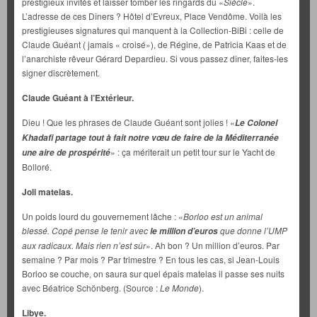
prestigieux invités et laisser tomber les ringards du «
Siècle
».
L’adresse de ces Dîners ? Hôtel d’Evreux, Place Vendôme. Voilà les
prestigieuses signatures qui manquent à la Collection-BiBi : celle de
Claude Guéant ( jamais « croisé»), de Régine, de Patricia Kaas et de
l’anarchiste rêveur Gérard Depardieu. Si vous passez dîner, faites-les
signer discrètement.
Claude Guéant à l’Extérieur.
Dieu ! Que les phrases de Claude Guéant sont jolies ! «
Le Colonel
Khadafi partage tout à fait notre vœu de faire de la Méditerranée
» : ça mériterait un petit tour sur le Yacht de
une aire de prospérité
Bolloré.
Joli matelas.
Un poids lourd du gouvernement lâche : «
Borloo est un animal
blessé. Copé pense le tenir avec
que donne l’UMP
le million d’euros
aux radicaux. Mais rien n’est sûr
». Ah bon ? Un million d’euros. Par
semaine ? Par mois ? Par trimestre ? En tous les cas, si Jean-Louis
Borloo se couche, on saura sur quel épais matelas il passe ses nuits
avec Béatrice Schönberg. (Source :
Le Monde
).
Libye.