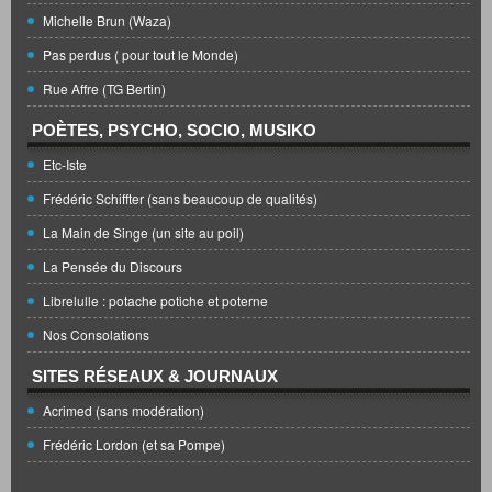
Michelle Brun (Waza)
Pas perdus ( pour tout le Monde)
Rue Affre (TG Bertin)
POÈTES, PSYCHO, SOCIO, MUSIKO
Etc-Iste
Frédéric Schiffter (sans beaucoup de qualités)
La Main de Singe (un site au poil)
La Pensée du Discours
Librelulle : potache potiche et poterne
Nos Consolations
SITES RÉSEAUX & JOURNAUX
Acrimed (sans modération)
Frédéric Lordon (et sa Pompe)