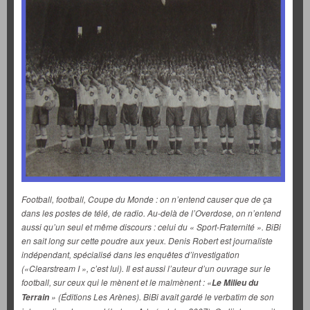
Football, football, Coupe du Monde : on n’entend causer que de ça
dans les postes de télé, de radio. Au-delà de l’Overdose, on n’entend
aussi qu’un seul et même discours : celui du « Sport-Fraternité ». BiBi
en sait long sur cette poudre aux yeux. Denis Robert est journaliste
indépendant, spécialisé dans les enquêtes d’investigation
(«Clearstream I », c’est lui). Il est aussi l’auteur d’un ouvrage sur le
football, sur ceux qui le mènent et le malmènent : «
Le Milieu du
» (Éditions Les Arènes). BiBi avait gardé le verbatim de son
Terrain