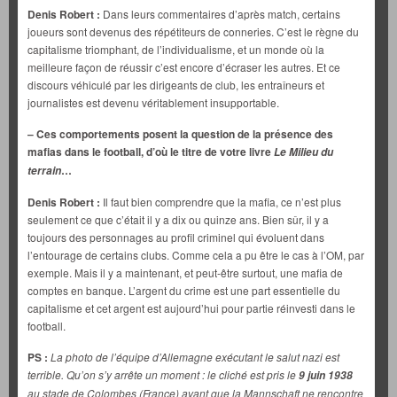
Denis Robert :
Dans leurs commentaires d’après match, certains
joueurs sont devenus des répétiteurs de conneries. C’est le règne du
capitalisme triomphant, de l’individualisme, et un monde où la
meilleure façon de réussir c’est encore d’écraser les autres. Et ce
discours véhiculé par les dirigeants de club, les entraîneurs et
journalistes est devenu véritablement insupportable.
– Ces comportements posent la question de la présence des
mafias dans le football, d’où le titre de votre livre
Le Milieu du
…
terrain
Denis Robert :
Il faut bien comprendre que la mafia, ce n’est plus
seulement ce que c’était il y a dix ou quinze ans. Bien sûr, il y a
toujours des personnages au profil criminel qui évoluent dans
l’entourage de certains clubs. Comme cela a pu être le cas à l’OM, par
exemple. Mais il y a maintenant, et peut-être surtout, une mafia de
comptes en banque. L’argent du crime est une part essentielle du
capitalisme et cet argent est aujourd’hui pour partie réinvesti dans le
football.
PS :
La photo de l’équipe d’Allemagne exécutant le salut nazi est
terrible. Qu’on s’y arrête un moment : le cliché est pris le
9 juin 1938
au stade de Colombes (France) avant que la Mannschaft ne rencontre