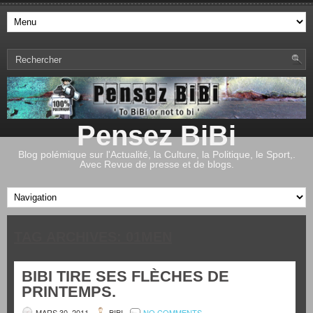
Pensez BiBi
Blog polémique sur l'Actualité, la Culture, la Politique, le Sport,.
Avec Revue de presse et de blogs.
TAG ARCHIVES:
01MEN
BIBI TIRE SES FLÈCHES DE
PRINTEMPS.
MARS 30, 2011
BIBI
NO COMMENTS