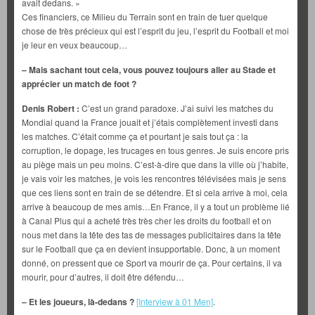
avait dedans. »
Ces financiers, ce Milieu du Terrain sont en train de tuer quelque
chose de très précieux qui est l’esprit du jeu, l’esprit du Football et moi
je leur en veux beaucoup…
– Mais sachant tout cela, vous pouvez toujours aller au Stade et
apprécier un match de foot ?
Denis Robert :
C’est un grand paradoxe. J’ai suivi les matches du
Mondial quand la France jouait et j’étais complètement investi dans
les matches. C’était comme ça et pourtant je sais tout ça : la
corruption, le dopage, les trucages en tous genres. Je suis encore pris
au piège mais un peu moins. C’est-à-dire que dans la ville où j’habite,
je vais voir les matches, je vois les rencontres télévisées mais je sens
que ces liens sont en train de se détendre. Et si cela arrive à moi, cela
arrive à beaucoup de mes amis…En France, il y a tout un problème lié
à Canal Plus qui a acheté très très cher les droits du football et on
nous met dans la tête des tas de messages publicitaires dans la tête
sur le Football que ça en devient insupportable. Donc, à un moment
donné, on pressent que ce Sport va mourir de ça. Pour certains, il va
mourir, pour d’autres, il doit être défendu…
– Et les joueurs, là-dedans ?
[Interview à 01 Men]
.