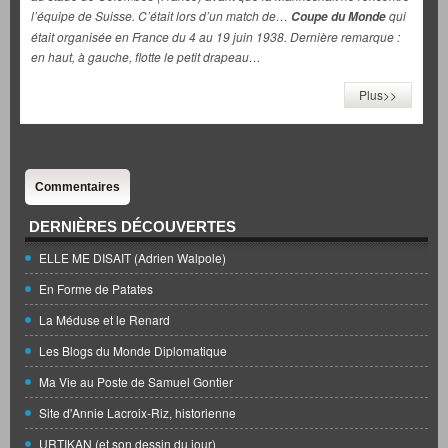
l’équipe de Suisse. C’était lors d’un match de…
qui
Coupe du Monde
était organisée en France du 4 au 19 juin 1938. Dernière remarque :
en haut, à gauche, flotte le petit drapeau…
Plus>>
Commentaires
DERNIÈRES DÉCOUVERTES
ELLE ME DISAIT (Adrien Walpole)
En Forme de Patates
La Méduse et le Renard
Les Blogs du Monde Diplomatique
Ma Vie au Poste de Samuel Gontier
Site d'Annie Lacroix-Riz, historienne
URTIKAN (et son dessin du jour)