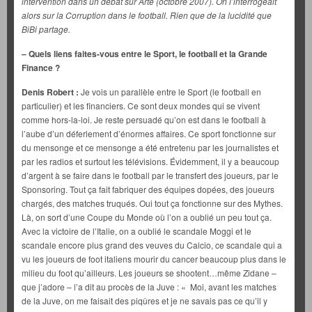
intervention dans un débat sur Arte (octobre 2007). On l’interrogeait
alors sur la Corruption dans le football. Rien que de la lucidité que
BiBi partage.
– Quels liens faites-vous entre le Sport, le football et la Grande
Finance ?
Denis Robert :
Je vois un parallèle entre le Sport (le football en
particulier) et les financiers. Ce sont deux mondes qui se vivent
comme hors-la-loi. Je reste persuadé qu’on est dans le football à
l’aube d’un déferlement d’énormes affaires. Ce sport fonctionne sur
du mensonge et ce mensonge a été entretenu par les journalistes et
par les radios et surtout les télévisions. Évidemment, il y a beaucoup
d’argent à se faire dans le football par le transfert des joueurs, par le
Sponsoring. Tout ça fait fabriquer des équipes dopées, des joueurs
chargés, des matches truqués. Oui tout ça fonctionne sur des Mythes.
Là, on sort d’une Coupe du Monde où l’on a oublié un peu tout ça.
Avec la victoire de l’Italie, on a oublié le scandale Moggi et le
scandale encore plus grand des veuves du Calcio, ce scandale qui a
vu les joueurs de foot italiens mourir du cancer beaucoup plus dans le
milieu du foot qu’ailleurs. Les joueurs se shootent…même Zidane –
que j’adore – l’a dit au procès de la Juve : « Moi, avant les matches
de la Juve, on me faisait des piqûres et je ne savais pas ce qu’il y