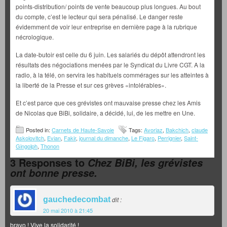
points-distribution/ points de vente beaucoup plus longues. Au bout
du compte, c’est le lecteur qui sera pénalisé. Le danger reste
évidemment de voir leur entreprise en dernière page à la rubrique
nécrologique.
La date-butoir est celle du 6 juin. Les salariés du dépôt attendront les
résultats des négociations menées par le Syndicat du Livre CGT. A la
radio, à la télé, on servira les habituels commérages sur les atteintes à
la liberté de la Presse et sur ces grèves «intolérables».
Et c’est parce que ces grévistes ont mauvaise presse chez les Amis
de Nicolas que BiBi, solidaire, a décidé, lui, de les mettre en Une.
Posted in:
Carnets de Haute-Savoie
Tags:
Avoriaz
,
Bakchich
,
claude
Askolovitch
,
Evian
,
Fakir
,
journal du dimanche
,
Le Figaro
,
Perrignier
,
Saint-
Gingolph
,
Thonon
3 Responses to
Chez BiBi, les grévistes
ont bonne presse.
gauchedecombat
dit :
20 mai 2010 à 21:45
bravo ! Vive la solidarité !