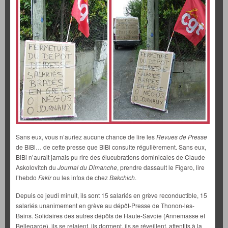
Sans eux, vous n’auriez aucune chance de lire les
Revues de Presse
de BiBi… de cette presse que BiBi consulte régulièrement. Sans eux,
BiBi n’aurait jamais pu rire des élucubrations dominicales de Claude
Askolovitch du
Journal du Dimanche
, prendre dassault le Figaro, lire
l’hebdo
Fakir
ou les infos de chez
Bakchich
.
Depuis ce jeudi minuit, ils sont 15 salariés en grève reconductible, 15
salariés unanimement en grève au dépôt-Presse de Thonon-les-
Bains. Solidaires des autres dépôts de Haute-Savoie (Annemasse et
Bellegarde), ils se relaient, ils dorment, ils se réveillent, attentifs à la