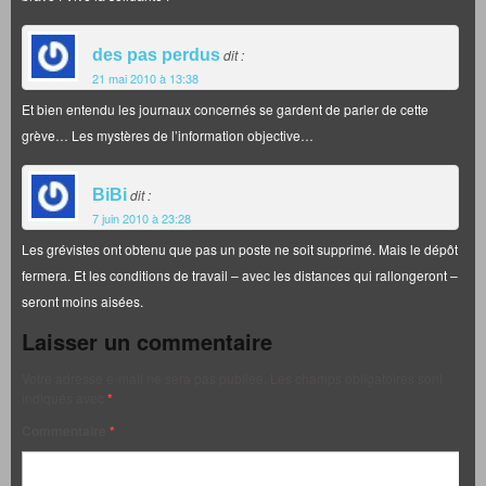
des pas perdus
dit :
21 mai 2010 à 13:38
Et bien entendu les journaux concernés se gardent de parler de cette
grève… Les mystères de l’information objective…
BiBi
dit :
7 juin 2010 à 23:28
Les grévistes ont obtenu que pas un poste ne soit supprimé. Mais le dépôt
fermera. Et les conditions de travail – avec les distances qui rallongeront –
seront moins aisées.
Laisser un commentaire
Votre adresse e-mail ne sera pas publiée.
Les champs obligatoires sont
indiqués avec
*
Commentaire
*