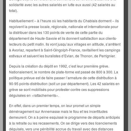
solidarité avec les autres salariés en lutte eux aussi (42 salariés au
total).
Habituellement – à l’heure où les habitants du Chablais dorment – ils
reçoivent la presse locale, régionale, nationale et internationale pour
la distribuer dans les 130 points de vente de cette partie du
département de Haute-Savoie et ils donnent satisfaction aux clients-
lecteurs du petit matin. Ils vont jusqu’aux villages en altitude, s’arrêtent
à Avoriaz, repartent à Saint-Gingolph-France, ravitaillent les campings
estivaux et saluent les buralistes d’Evian, de Thonon, de Perrignier.
Depuis la création du dépôt en 1992, c’est leur première grève.
Nationalement, le nombre de plate-forme est passé de 800 à 300. La
politique prévue est de faire passer l’armature de cette distribution à
90-95 points-distribution (soit un par département). Les 42 salariés en
grève se sont mobilisés pour protester contre ces suppressions
déguisées en «rattachements».
En effet, dans un premier temps, on leur promet un simple
déménagement sur Annemasse mais le flou et les incertitudes
demeurent. On a à peine esquissé le programme de départs anticipés
à la retraite ou les recasements. On se dirige vers des licenciements
déguisés, vers une pénibilité accrue du travail avec des distances