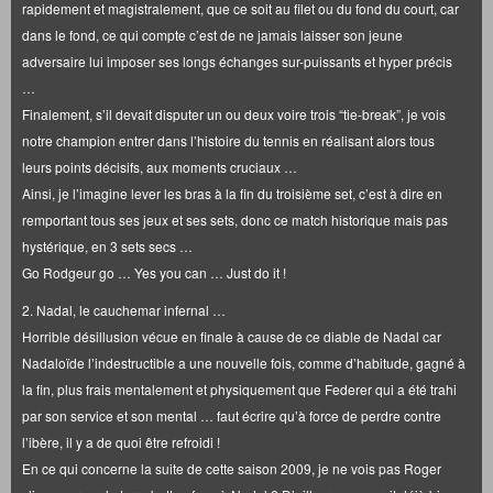
rapidement et magistralement, que ce soit au filet ou du fond du court, car
dans le fond, ce qui compte c’est de ne jamais laisser son jeune
adversaire lui imposer ses longs échanges sur-puissants et hyper précis
…
Finalement, s’il devait disputer un ou deux voire trois “tie-break”, je vois
notre champion entrer dans l’histoire du tennis en réalisant alors tous
leurs points décisifs, aux moments cruciaux …
Ainsi, je l’imagine lever les bras à la fin du troisième set, c’est à dire en
remportant tous ses jeux et ses sets, donc ce match historique mais pas
hystérique, en 3 sets secs …
Go Rodgeur go … Yes you can … Just do it !
2. Nadal, le cauchemar infernal …
Horrible désillusion vécue en finale à cause de ce diable de Nadal car
Nadaloïde l’indestructible a une nouvelle fois, comme d’habitude, gagné à
la fin, plus frais mentalement et physiquement que Federer qui a été trahi
par son service et son mental … faut écrire qu’à force de perdre contre
l’ibère, il y a de quoi être refroidi !
En ce qui concerne la suite de cette saison 2009, je ne vois pas Roger