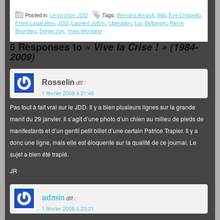
Posted in:
Le torchon JDD
Tags:
Bernard Arnault
,
Bibi
,
Eve Chiapello
,
Frère Lagardère
,
JDD
,
Laurent Joffrin
,
Libération
,
Luc Boltanski
,
Pierre
Bourdieu
,
Serge July
,
Yves Montand
5 Responses to
« Vive la Crise ! » (1984-
2009)
Rosselin
dit :
1 février 2009 à 21:48
Pas tout à fait vrai sur le JDD. Il y a bien plusieurs lignes sur la grande
manif du 29 janvier. Il s’agit d’une photo d’un chien au milieu de pieds de
manifestants et d’un gentil petit billet d’une certain Patrice Trapier. Il y a
donc une ligne, mais elle est éloquente sur la qualité de ce journal. Le
sujet a bien été trapié.
JR
admin
dit :
1 février 2009 à 23:21