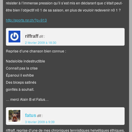
résister à l’immense pression qu’il s’est mis en déclarant que c’était peut-
être bien l’objectif n0 1 de sa saison, en plus de vouloir redevenir n0 1 ?
http://sports.rsr.ch/?p=913
riffraff
dit :
2 février 2009 à 18:30
Reprise d’une chanson bien connue :
Nadaloïde indestructible
Connaît pas la crise
Épanoui il exhibe
Des biceps satinés
gonflés à souhait.
… merci Alain B et Fatus…
fatus
dit :
3 février 2009 à 9:39
riffraff, reprise d’une de mes chroniques tennistiques helvétiques éthiques,