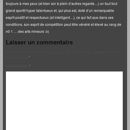
toujours à mes yeux (et bien sûr à plein d’autres regards…) un tout tout
grand sportif hyper talentueux et, qui plus est, doté d’un remarquable
esprit positif et respectueux (et intelligent…), ce qui fait que dans ces
conditions, son esprit de compétition peut être vénéré et élevé au rang de
n0 1 … des arts mineurs :o)
Laisser un commentaire
Votre adresse e-mail ne sera pas publiée.
Les champs obligatoires sont
indiqués avec
*
Commentaire
*