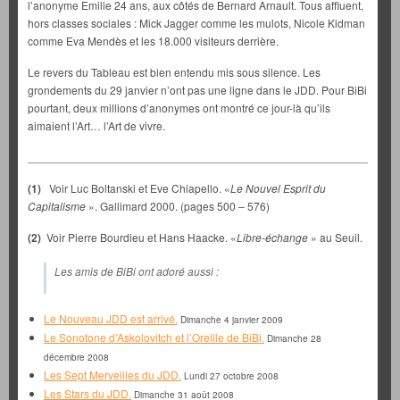
l’anonyme Emilie 24 ans, aux côtés de Bernard Arnault. Tous affluent,
hors classes sociales : Mick Jagger comme les mulots, Nicole Kidman
comme Eva Mendès et les 18.000 visiteurs derrière.
Le revers du Tableau est bien entendu mis sous silence. Les
grondements du 29 janvier n’ont pas une ligne dans le JDD. Pour BiBi
pourtant, deux millions d’anonymes ont montré ce jour-là qu’ils
aimaient l’Art… l’Art de vivre.
___________________________________________________________
(1)
Voir Luc Boltanski et Eve Chiapello. «
Le Nouvel Esprit du
Capitalisme
». Gallimard 2000. (pages 500 – 576)
(2)
Voir Pierre Bourdieu et Hans Haacke. «
Libre-échange
» au Seuil.
Les amis de BiBi ont adoré aussi :
Le Nouveau JDD est arrivé.
Dimanche 4 janvier 2009
Le Sonotone d’Askolovitch et l’Oreille de BiBi.
Dimanche 28
décembre 2008
Les Sept Merveilles du JDD.
Lundi 27 octobre 2008
Les Stars du JDD.
Dimanche 31 août 2008