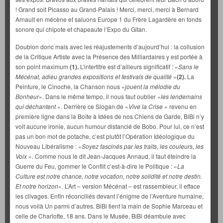
! Grand soit Picasso au Grand-Palais ! Merci, merci, merci à Bernard
Arnault en mécène et saluons Europe 1 du Frère Lagardère en fonds
sonore qui chipote et chapeaute l’Expo du Gitan.
Doublon donc mais avec les réajustements d’aujourd’hui : la collusion
de la Critique Artiste avec la Présence des Milliardaires y est portée à
son point maximum
(1).
L’intertitre est d’ailleurs significatif : «
Sans le
Mécénat, adieu grandes expositions et festivals de qualité
»
(2).
La
Peinture, le Cinoche, la Chanson nous «
jouent la mélodie du
Bonheur
». Dans le même tempo, il nous faut oublier «
les lendemains
qui déchantent
». Derrière ce Slogan de «
Vive la Crise
» revenu en
première ligne dans la Boîte à Idées de nos Chiens de Garde, BiBi n’y
voit aucune ironie, aucun humour distancié de Bobo. Pour lui, ce n’est
pas un bon mot de potache, c’est plutôt l’Opération Idéologique du
Nouveau Libéralisme : «
Soyez fascinés par les traits, les couleurs, les
Voix
». Comme nous le dit Jean-Jacques Annaud, il faut éteindre la
Guerre du Feu, gommer le Conflit c’est-à-dire le Politique : «
La
Culture est notre chance, notre vocation, notre solidité et notre destin.
Et notre horizon
». L’Art – version Mécénat – est rassembleur, il efface
les clivages. Enfin réconciliés devant l’énigme de l’Aventure humaine,
nous voilà Un parmi d’autres. BiBi tient la main de Sophie Marceau et
celle de Charlotte, 18 ans. Dans le Musée, BiBi déambule avec