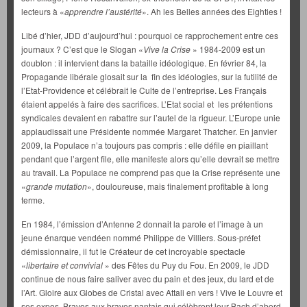
lecteurs à «
apprendre l’austérité
». Ah les Belles années des Eighties !
Libé d’hier, JDD d’aujourd’hui : pourquoi ce rapprochement entre ces
journaux ? C’est que le Slogan «
Vive la Crise
» 1984-2009 est un
doublon : il intervient dans la bataille idéologique. En février 84, la
Propagande libérale glosait sur la fin des idéologies, sur la futilité de
l’Etat-Providence et célébrait le Culte de l’entreprise. Les Français
étaient appelés à faire des sacrifices. L’Etat social et les prétentions
syndicales devaient en rabattre sur l’autel de la rigueur. L’Europe unie
applaudissait une Présidente nommée Margaret Thatcher. En janvier
2009, la Populace n’a toujours pas compris : elle défile en piaillant
pendant que l’argent file, elle manifeste alors qu’elle devrait se mettre
au travail. La Populace ne comprend pas que la Crise représente une
«
grande mutation
», douloureuse, mais finalement profitable à long
terme.
En 1984, l’émission d’Antenne 2 donnait la parole et l’image à un
jeune énarque vendéen nommé Philippe de Villiers. Sous-préfet
démissionnaire, il fut le Créateur de cet incroyable spectacle
«
libertaire et convivial
» des Fêtes du Puy du Fou. En 2009, le JDD
continue de nous faire saliver avec du pain et des jeux, du lard et de
l’Art. Gloire aux Globes de Cristal avec Attali en vers ! Vive le Louvre et
ses expos. Bravos aux braves nantais qui célèbrent leur Bach d’abord