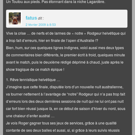
Un Toutou aux pieds. Pas étonnant dans la niche Lagardère.
fatus
dit :
2 février 2009 à 8:53
Vive la crise … de nerfs et de larmes de « notre » Rodgeur helvétique qui
a trop fait d’erreurs, hier en finale de l’open d’Australie !?
Bien, hum, sur ces quelques lignes indignes, voici aussi mes deux types
de commentaires bien différents, le premier écrit à froid, quelques minute
avant le match, puis le deuxième rédigé déprimé à chaud, juste après le
show tragique de ce match épique !
1. Rêve tennistique helvétique …
J’imagine que cette finale, disputée lors d’un nouvelle nuit australienne,
va tourner nettement à l’avantage de “notre” Rodgeur qui n’a pas trop fait
d’erreurs lors des deux dernières sessions de nuit qui ne lui ont pas nuit
car fort bien réussi jusque là, en ce début de saison d’hiver du nord, sous
une chaleur d’enfer austral …
Je vois Roger gagner tous ses jeux de services, grâce à une qualité
contante de ses deux balles et aussi, si, si grâce à leurs suivis réussis