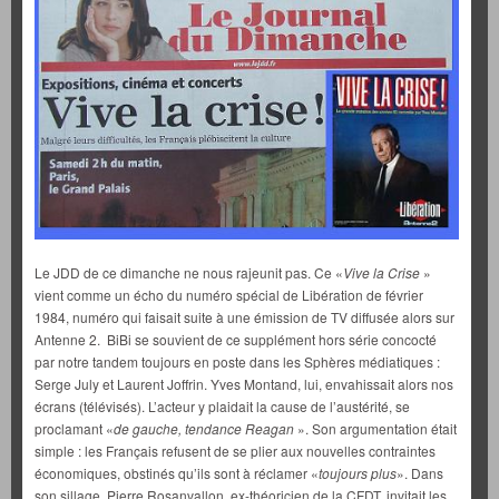
Le JDD de ce dimanche ne nous rajeunit pas. Ce «
Vive la Crise
»
vient comme un écho du numéro spécial de Libération de février
1984, numéro qui faisait suite à une émission de TV diffusée alors sur
Antenne 2. BiBi se souvient de ce supplément hors série concocté
par notre tandem toujours en poste dans les Sphères médiatiques :
Serge July et Laurent Joffrin. Yves Montand, lui, envahissait alors nos
écrans (télévisés). L’acteur y plaidait la cause de l’austérité, se
proclamant «
de gauche, tendance Reagan
». Son argumentation était
simple : les Français refusent de se plier aux nouvelles contraintes
économiques, obstinés qu’ils sont à réclamer «
toujours plus
». Dans
son sillage, Pierre Rosanvallon, ex-théoricien de la CFDT, invitait les