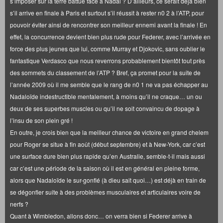
s’imposer sur la terre battue face à Nadal ? D’ailleurs, ce serait déjà bien
s’il arrive en finale à Paris et surtout s’il réussit à rester n0 2 à l’ATP, pour
pouvoir éviter ainsi de rencontrer son meilleur ennemi avant la finale ! En
effet, la concurrence devient bien plus rude pour Federer, avec l’arrivée en
force des plus jeunes que lui, comme Murray et Djokovic, sans oublier le
fantastique Verdasco que nous reverrons probablement bientôt tout près
des sommets du classement de l’ATP ? Bref, ça promet pour la suite de
l’année 2009 où il me semble que le rang de n0 1 ne va pas échapper au
Nadaloïde indestructible mentalement, à moins qu’il ne craque… un ou
deux de ses superbes muscles ou qu’il ne soit convaincu de dopage à
l’insu de son plein gré !
En outre, je crois bien que la meilleur chance de victoire en grand chelem
pour Roger se situe à fin août (début septembre) et à New-York, car c’est
une surface dure bien plus rapide qu’en Australie, semble-t-il mais aussi
car c’est une période de la saison où il est en général en pleine forme,
alors que Nadaloïde le sur-gonflé (à dieu sait quoi…) est déjà en train de
se dégonfler suite à des problèmes musculaires et articulaires voire de
nerfs ?
Quant à Wimbledon, allons donc… on verra bien si Federer arrive à