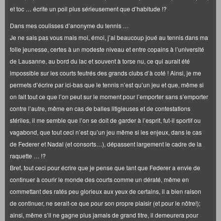
et toc … écrite un poil plus sérieusement que d’habitude !?
Dans mes coulisses d’anonyme du tennis …
Je ne sais pas vous mais moi, émoi, j’ai beaucoup joué au tennis dans ma
folle jeunesse, certes à un modeste niveau et entre copains à l’université
de Lausanne, au bord du lac et souvent à torse nu, ce qui aurait été
impossible sur les courts feutrés des grands clubs d’à coté ! Ainsi, je me
permets d’écrire par ici-bas que le tennis n’est qu’un jeu et que, même si
on fait tout ce que l’on peut sur le moment pour l’emporter sans s’emporter
contre l’autre, même en cas de balles litigieuses et de contestations
stériles, il me semble que l’on se doit de garder à l’esprit, fut-il sportif ou
vagabond, que tout ceci n’est qu’un jeu même si les enjeux, dans le cas
de Federer et Nadal (et consorts…), dépassent largement le cadre de la
raquette … !?
Bref, tout ceci pour écrire que je pense que tant que Federer a envie de
continuer à courir le monde des courts comme un dératé, même en
commettant des ratés peu glorieux aux yeux de certains, il a bien raison
de continuer, ne serait-ce que pour son propre plaisir (et pour le nôtre!);
ainsi, même s’il ne gagne plus jamais de grand titre, il demeurera pour