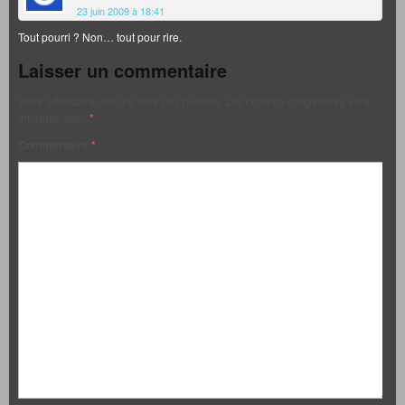
23 juin 2009 à 18:41
Tout pourri ? Non… tout pour rire.
Laisser un commentaire
Votre adresse e-mail ne sera pas publiée.
Les champs obligatoires sont
indiqués avec
*
Commentaire
*