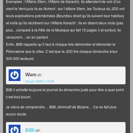
Exemples : l’Affaire Stern, l’Affaire de Karachi). Ils attendent de voir d’où
vient le Vent puis ils se lâchent : sur l’affaire Stern, les Toutous du JDD ont
leurs explications prémâchées (Bourdieu dirait qu’ils suivent leur habitus)
et voilà qu’ils récidivent sur l’Affaire Karachi : ils en disent deux mots (pas
plus…comparé à la Fête de la Musique qui fait 15 pages !) et surtout, ils
censurent… en en parlant.
Enfin, BiBi rappelle qu’il faut à chaque fois démontrer et démonter le
Pléonasme que tu cites. C’est que le JDD tire chaque dimanche à/sur
300.000 lecteurs!
Wam
dit :
23 juin 2009 à 13:39
BiBi il achette toujours le journal du dimanche juste pour dire a quel point
c’est tout pourri.
Je viens de comprendre… BiBi, diminutif de Bizarre… Ca ne fait plus
aucun doute.
BiBi
dit :