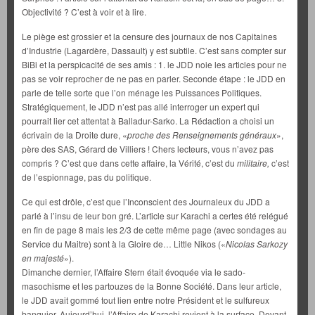
Objectivité ? C’est à voir et à lire.
Le piège est grossier et la censure des journaux de nos Capitaines
d’Industrie (Lagardère, Dassault) y est subtile. C’est sans compter sur
BiBi et la perspicacité de ses amis : 1. le JDD noie les articles pour ne
pas se voir reprocher de ne pas en parler. Seconde étape : le JDD en
parle de telle sorte que l’on ménage les Puissances Politiques.
Stratégiquement, le JDD n’est pas allé interroger un expert qui
pourrait lier cet attentat à Balladur-Sarko. La Rédaction a choisi un
écrivain de la Droite dure, «
proche des Renseignements généraux
»,
père des SAS, Gérard de Villiers ! Chers lecteurs, vous n’avez pas
compris ? C’est que dans cette affaire, la Vérité, c’est du
militaire,
c’est
de l’espionnage, pas du politique.
Ce qui est drôle, c’est que l’Inconscient des Journaleux du JDD a
parlé à l’insu de leur bon gré. L’article sur Karachi a certes été relégué
en fin de page 8 mais les 2/3 de cette même page (avec sondages au
Service du Maitre) sont à la Gloire de… Little Nikos («
Nicolas Sarkozy
en majesté
»).
Dimanche dernier, l’Affaire Stern était évoquée via le sado-
masochisme et les partouzes de la Bonne Société. Dans leur article,
le JDD avait gommé tout lien entre notre Président et le sulfureux
banquier. Aujourd’hui, l’Affaire de Karachi revient à la surface. Devant