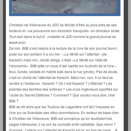
Christian de Villeneuve du JDD se félicite d’être au plus près de ses
lecteurs et «
va poursuivre son évolution tranquille
» en directeur avisé.
Tout ceci dans le but d’ «
installer le JDD comme le grand journal du
week-end
».
De loin, BiBi s’est mépris à la lecture de la Une de son journal favori,
posé sur son portant. Il a cru lire : «
La Vérité sur
l’attentat
» (de
Karachi) mais non, cécité oblige, c’était «
La Vérité sur l’état de
l’économie
». BiBi jette un coup d’œil rapide sur la photo de la Une –
feux, fumée, soldats en habits kaki dans la rue (photo). Pas de doute,
c’est un cliché de l’attentat de Karachi. Mais non, non. Il lui faut se
rendre à l’évidence : Karachi ? Où c’est Karachi ? L’Attentat ? Les
plaintes des familles des victimes ? Les onze ingénieurs sacrifiés sur
l’autel du Secret-Défense ? Comment ? Que voulez-vous dire, cher
BiBi ?
BiBi se dit alors que les Toutous de Lagardère ont fait l’impasse en
Une sur ce Scandale des rétro-commissions. En lecteur de base cher
à Christian de Villeneuve, BiBi est convaincu qu’en feuilletant les
pages intérieures, il va voir sa curiosité enfin satisfaite. Que nenni ?
Surprise : l’article sur l’attentat de Karachi est là, en bas de page… 8.