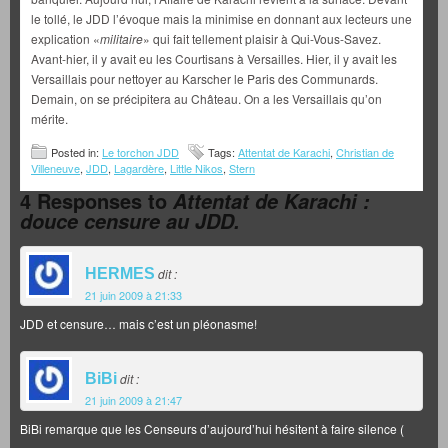
le tollé, le JDD l’évoque mais la minimise en donnant aux lecteurs une
explication «
militaire
» qui fait tellement plaisir à Qui-Vous-Savez.
Avant-hier, il y avait eu les Courtisans à Versailles. Hier, il y avait les
Versaillais pour nettoyer au Karscher le Paris des Communards.
Demain, on se précipitera au Château. On a les Versaillais qu’on
mérite.
Posted in:
Le torchon JDD
Tags:
Attentat de Karachi
,
Christian de
Villeneuve
,
JDD
,
Lagardère
,
Little Nikos
,
Stern
4 Responses to
Attentat de Karachi :
douce censure au JDD.
HERMES
dit :
21 juin 2009 à 21:33
JDD et censure… mais c’est un pléonasme!
BiBi
dit :
21 juin 2009 à 21:47
BiBi remarque que les Censeurs d’aujourd’hui hésitent à faire silence (