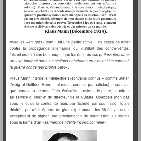
Avec les «émigrés» dont il fut une partie active, il ne cessa de lutter
contre la propagande allemande qui distillait des contre-vérités,
faisant croire à son bon peuple que les émigrés «
se prélassaient dans
un luxe immoral dans les stations balnéaires en excitant les esprits à
la guerre contre leur propre pays
».
Klaus Mann interpella intellectuels (écrivains connus – comme Stefan
Zweig et Gottfried Benn – et moins connus, journalistes) et constata
que beaucoup de sous-fifres, écrivaillons avides de gloire, se mirent
au service d’Hitler et du directeur de la Culture, Goebbels (non pas
sous l’effet de la contrainte mais par lâcheté, par soumission totale
désirée, par désir éperdu de gloriole). Il maudit les 88 écrivains qui
acceptèrent de signer une proclamation de soumission au régime
sous la forme d’un «
serment de fidélité inconditionnelle
».