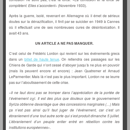
complètent. Elles s’accordent
» (Novembre 1933).
Après la guerre, isolé, revenant en Allemagne où il émet de sérieux
doutes sur la dénazification, il finit par se suicider en 1949 à Cannes
où il effectuait une de ses nombreuses cures de désintoxication. Il
avait 43 ans.
UN ARTICLE A NE PAS MANQUER.
C’est celui de Frédéric Lordon qui revient sur les événements grecs
dans un
billet de haute tenue
. On retiendra ces passages sur les
Chiens de Garde qui n’ont cessé d’aboyer jusqu’à ne plus en pouvoir
(mais ils peuvent encore et encore) : Jean Quatremer et Arnaud
LeParmentier. Mais là n’est pas le plus important. Lordon ne se leurre
pas sur l’aboutissement de cette crise.
«
Il ne faut donc pas se tromper dans l’appréciation de la portée de
l’événement oχi. Il est des plus que douteux que le gouvernement
Syriza obtienne davantage que des concessions marginales (…) Mais
ça n’est pas ainsi qu’il faut juger de l’événement, car c’est un
ébranlement d’une tout autre sorte qui s’est produit dimanche 5 juillet.
L’ébranlement d’un peuple entier entré en rébellion contre les
institutions européennes
».