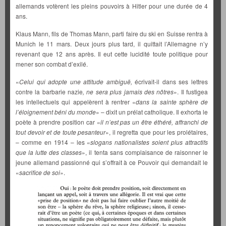
allemands votèrent les pleins pouvoirs à Hitler pour une durée de 4
ans.
Klaus Mann, fils de Thomas Mann, parti faire du ski en Suisse rentra à
Munich le 11 mars. Deux jours plus tard, il quittait l’Allemagne n’y
revenant que 12 ans après. Il eut cette lucidité toute politique pour
mener son combat d’exilé.
«
Celui qui adopte une attitude ambiguë,
écrivait-il dans ses lettres
contre la barbarie nazie
, ne sera plus jamais des nôtres
». Il fustigea
les intellectuels qui appelèrent à rentrer «
dans la sainte sphère de
l’éloignement béni du monde
» – dixit un prélat catholique. Il exhorta le
poète à prendre position car «
il n’est pas un être éthéré, affranchi de
tout devoir et de toute pesanteur
», il regretta que pour les prolétaires,
– comme en 1914 – les «
slogans nationalistes soient plus attractifs
que la lutte des classes
», il tenta sans complaisance de raisonner le
jeune allemand passionné qui s’offrait à ce Pouvoir qui demandait le
«
sacrifice de soi
».