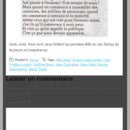
Voilà, voilà. Ainsi vont, ainsi flottent les pensées-BiBi en ces Temps de
douleurs et d’espérance.
Posted in:
Divers
Tags:
Allemagne
,
Arnaud Leparmentier
,
Fakir
,
Frédéric Lordon
,
Gottfried Benn
,
Jean Quatremer
,
Klaus Mann
,
Monde
Diplomatique
,
Stefan Zweig
Laisser un commentaire
Votre adresse e-mail ne sera pas publiée.
Les champs obligatoires sont
indiqués avec
*
Commentaire
*