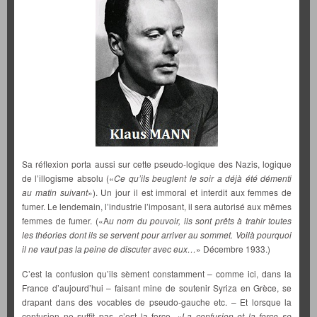
Sa réflexion porta aussi sur cette pseudo-logique des Nazis, logique
de l’illogisme absolu («
Ce qu’ils beuglent le soir a déjà été démenti
au matin suivant
»). Un jour il est immoral et interdit aux femmes de
fumer. Le lendemain, l’industrie l’imposant, il sera autorisé aux mêmes
femmes de fumer. («A
u nom du pouvoir, ils sont prêts à trahir toutes
les théories dont ils se servent pour arriver au sommet. Voilà pourquoi
il ne vaut pas la peine de discuter avec eux…
» Décembre 1933.)
C’est la confusion qu’ils sèment constamment – comme ici, dans la
France d’aujourd’hui – faisant mine de soutenir Syriza en Grèce, se
drapant dans des vocables de pseudo-gauche etc. – Et lorsque la
confusion ne suffit pas, c’est la force. «
La confusion et la force se