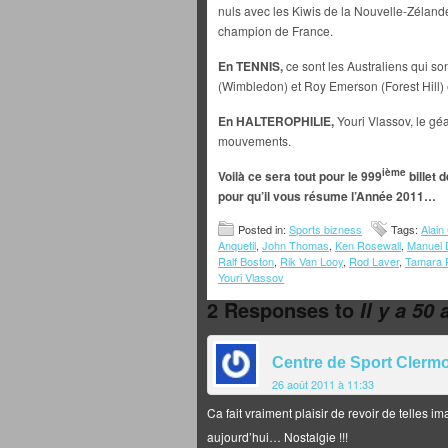
nuls avec les Kiwis de la Nouvelle-Zéland
champion de France.
En TENNIS,
ce sont les Australiens qui s
(Wimbledon) et Roy Emerson (Forest Hill) 
En HALTEROPHILIE,
Youri Vlassov, le géa
mouvements.
ième
Voilà ce sera tout pour le 999
billet 
pour qu’il vous résume l’Année 2011…
Posted in:
Sports bizness
Tags:
Alain
Anquetil
,
John Thomas
,
Ken Rosewall
,
Manuel 
Ralf Boston
,
Rik Van Looy
,
Rod Laver
,
Tamara 
Youri Vlassov
2 Responses to
Il y a 50
Centre de Sport Clerm
26 août 2011 à 11:33
Ca fait vraiment plaisir de revoir de telles
aujourd’hui… Nostalgie !!!