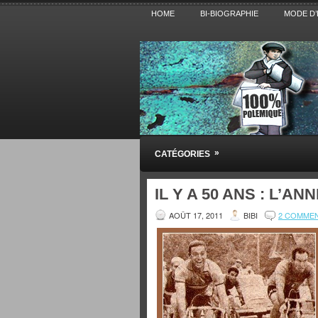
HOME
BI-BIOGRAPHIE
MODE D’
Pensez BiBi
»
CATÉGORIES
Blog polémique sur l'Actualité, la Cultur
IL Y A 50 ANS : L’AN
AOÛT 17, 2011
BIBI
2 COMME