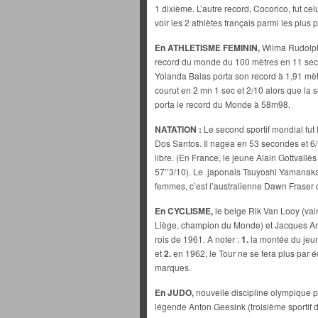
1 dixième. L’autre record, Cocorico, fut ce
voir les 2 athlètes français parmi les plus
En ATHLETISME FEMININ,
Wilma Rudolp
record du monde du 100 mètres en 11 seco
Yolanda Balas porta son record à 1,91 mè
courut en 2 mn 1 sec et 2/10 alors que la 
porta le record du Monde à 58m98.
NATATION :
Le second sportif mondial fut
Dos Santos. Il nagea en 53 secondes et 6
libre. (En France, le jeune Alain Gottvallè
57’’3/10). Le japonais Tsuyoshi Yamanaka
femmes, c’est l’australienne Dawn Fraser qu
En CYCLISME,
le belge Rik Van Looy (va
Liège, champion du Monde) et Jacques Anqu
rois de 1961. A noter :
1.
la montée du jeu
et
2.
en 1962, le Tour ne se fera plus par 
marques.
En JUDO,
nouvelle discipline olympique po
légende Anton Geesink (troisième sportif d