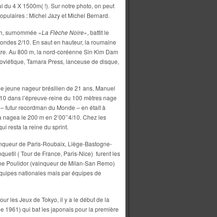
lui du 4 X 1500m( !). Sur notre photo, on peut
 populaires : Michel Jazy et Michel Bernard.
h, surnommée «
La Flèche Noire
», battit le
ndes 2/10. En saut en hauteur, la roumaine
tre. Au 800 m, la nord-coréenne Sin Kim Dam
soviétique, Tamara Press, lanceuse de disque,
 le jeune nageur brésilien de 21 ans, Manuel
/10 dans l’épreuve-reine du 100 mètres nage
s – futur recordman du Monde – en était à
 nagea le 200 m en 2’00’’4/10. Chez les
i resta la reine du sprint.
inqueur de Paris-Roubaix, Liège-Bastogne-
etil ( Tour de France, Paris-Nice) furent les
ne Poulidor (vainqueur de Milan-San Remo)
équipes nationales mais par équipes de
ur les Jeux de Tokyo, il y a le début de la
e 1961) qui bat les japonais pour la première