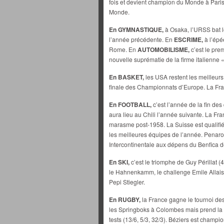
fois et devient champion du Monde à Pari
Monde.
En GYMNASTIQUE,
à Osaka, l’URSS bat 
l’année précédente. En
ESCRIME,
à l’épé
Rome. En
AUTOMOBILISME,
c’est le prem
nouvelle suprématie de la firme italienne 
En BASKET,
les USA restent les meilleurs
finale des Championnats d’Europe. La Fran
En FOOTBALL,
c’est l’année de la fin de
aura lieu au Chili l’année suivante. La Fra
marasme post-1958. La Suisse est qualifiée
les meilleures équipes de l’année. Penar
Intercontinentale aux dépens du Benfica 
En SKI,
c’est le triomphe de Guy Périllat (4
le Hahnenkamm, le challenge Emile Allais.
Pepi Stiegler.
En RUGBY,
la France gagne le tournoi des
les Springboks à Colombes mais prend la 
tests (13/6, 5/3, 32/3). Béziers est champio