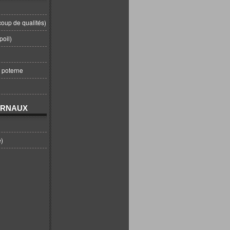
coup de qualités)
poil)
t poterne
URNAUX
e)