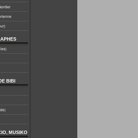
ontier
orienne
ur)
RAPHES
ies)
E BIBI
nde)
IO, MUSIKO