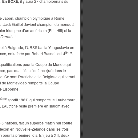
s.
En BOXE,
il y aura 27 championnats du
le Japon, champion olympique à Rome,
e, Jack Guillet devient champion du monde à
ier triomphe d’un américain (Phil Hill) et la
«
Ferrari
» !
 et à Belgrade, l’URSS bat la Yougoslavie en
ième
ce, entraînée par Robert Busnel, est 4
.
s qualifications pour la Coupe du Monde qui
nce, pas qualifiée, s’enfonce(ra) dans le
. Ce sont l’Autriche et la Belgique qui seront
ol de Montevideo remporte la Coupe
de Lisbonne.
ième
sportif 1961) qui remporte le Lauberhorn,
 L’Autriche reste première en slalom avec
 5 nations, fait un superbe match nul contre
leçon en Nouvelle-Zélande dans les trois
n pour la première fois. En jeu à XIII, deux