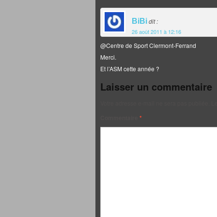
BiBi
dit :
26 août 2011 à 12:16
@Centre de Sport Clermont-Ferrand
Merci.
Et l’ASM cette année ?
Laisser un commentaire
Votre adresse e-mail ne sera pas publiée.
Le
Commentaire
*