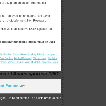
e et Lézignan en battant Roanne est
ont au Top avec, en amateurs, Rod Laver
et en professionnels, Ken Rosewall.
nt soviétique, soulève 553,5 kgs aux trois
de BiBi sur son blog. Rendez-vous en 2061
 Gottvallès
,
Anton Geesink
,
Guy Périllat
,
Jacques
Dos Santos
,
Michel Bernard
,
Michel Jazy
,
Poulidor
,
Press
,
Valéry Brumel
,
Wilm Rudolph
,
Yolande Balas
,
 ans : l’Année sportive 1961.
ont-Ferrand
dit :
 images… le Sport comme il en existe presque plus