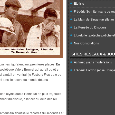
Etc-Iste
Frédéric Schiffter (sans beau
La Main de Singe (un site au 
La Pensée du Discours
Librelulle : potache potiche e
Nos Consolations
SITES RÉSEAUX & JO
Acrimed (sans modération)
hommes figuraient aux premières places.
En
 soviétique Valery Brumel qui aurait pu être
Frédéric Lordon (et sa Pomp
autait en ventral (le Fosbury Flop date de
ant ainsi le record du monde détenu
pion olympique à Rome un an plus tôt, sauta
 lancer du disque, à lancer au-delà des 60
américain abaissa le record à 39 secondes et