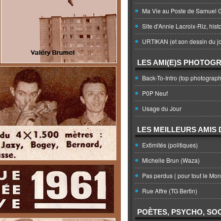
Ma Vie au Poste de Samuel G
Site d'Annie Lacroix-Riz, hist
URTIKAN (et son dessin du jo
LES AMI(E)S PHOTOG
Back-To-Intro (top photograph
P0P Neuf
Usage du Jour
LES MEILLEURS AMIS D
Extimités (politiques)
Michelle Brun (Waza)
Pas perdus ( pour tout le Mo
Rue Affre (TG Bertin)
POÈTES, PSYCHO, SOC