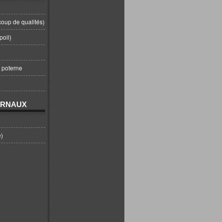
coup de qualités)
poil)
t poterne
URNAUX
e)