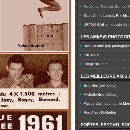
Ma Vie au Poste de Samuel G
Site d'Annie Lacroix-Riz, hist
URTIKAN (et son dessin du jo
LES AMI(E)S PHOTOG
Back-To-Intro (top photograph
P0P Neuf
Usage du Jour
LES MEILLEURS AMIS D
Extimités (politiques)
Michelle Brun (Waza)
Pas perdus ( pour tout le Mo
Rue Affre (TG Bertin)
POÈTES, PSYCHO, SOC