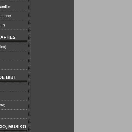
ontier
orienne
ur)
RAPHES
ies)
E BIBI
nde)
IO, MUSIKO