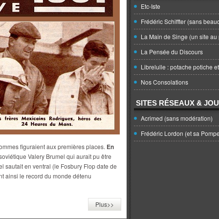
Etc-Iste
Frédéric Schiffter (sans beau
La Main de Singe (un site au 
La Pensée du Discours
Librelulle : potache potiche e
Nos Consolations
SITES RÉSEAUX & JO
Acrimed (sans modération)
Frédéric Lordon (et sa Pomp
hommes figuraient aux premières places.
En
 soviétique Valery Brumel qui aurait pu être
autait en ventral (le Fosbury Flop date de
ant ainsi le record du monde détenu
Plus>>