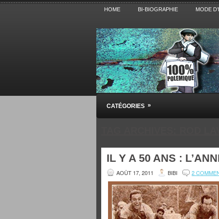
HOME
BI-BIOGRAPHIE
MODE D’
Pensez BiBi
»
CATÉGORIES
Blog polémique sur l'Actualité, la Cultur
TAG ARCHIVES:
ROD LA
IL Y A 50 ANS : L’AN
AOÛT 17, 2011
BIBI
2 COMME