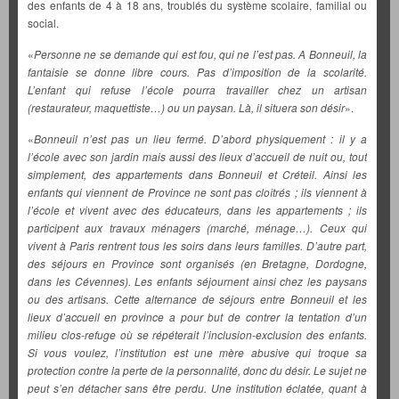
des enfants de 4 à 18 ans, troublés du système scolaire, familial ou
social.
«
Personne ne se demande qui est fou, qui ne l’est pas. A Bonneuil, la
fantaisie se donne libre cours. Pas d’imposition de la scolarité.
L’enfant qui refuse l’école pourra travailler chez un artisan
(restaurateur, maquettiste…) ou un paysan. Là, il situera son désir
».
«
Bonneuil n’est pas un lieu fermé. D’abord physiquement : il y a
l’école avec son jardin mais aussi des lieux d’accueil de nuit ou, tout
simplement, des appartements dans Bonneuil et Créteil. Ainsi les
enfants qui viennent de Province ne sont pas cloîtrés ; ils viennent à
l’école et vivent avec des éducateurs, dans les appartements ; ils
participent aux travaux ménagers (marché, ménage…). Ceux qui
vivent à Paris rentrent tous les soirs dans leurs familles. D’autre part,
des séjours en Province sont organisés (en Bretagne, Dordogne,
dans les Cévennes). Les enfants séjournent ainsi chez les paysans
ou des artisans. Cette alternance de séjours entre Bonneuil et les
lieux d’accueil en province a pour but de contrer la tentation d’un
milieu clos-refuge où se répéterait l’inclusion-exclusion des enfants.
Si vous voulez, l’institution est une mère abusive qui troque sa
protection contre la perte de la personnalité, donc du désir. Le sujet ne
peut s’en détacher sans être perdu. Une institution éclatée, quant à