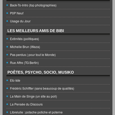
Back-To-Intro (top photographies)
P0P Neuf
Usage du Jour
LES MEILLEURS AMIS DE BIBI
Extimités (politiques)
Michelle Brun (Waza)
Pas perdus ( pour tout le Monde)
Rue Affre (TG Bertin)
POÈTES, PSYCHO, SOCIO, MUSIKO
Etc-Iste
Frédéric Schiffter (sans beaucoup de qualités)
La Main de Singe (un site au poil)
La Pensée du Discours
Librelulle : potache potiche et poterne