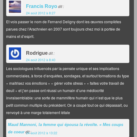
Francis Royo
dit :
24 août 2012 à 8:27
Et vois passer le nom de Fernand Deligny dont les œuvres complètes
parues chez l’Arachnéen en 2007 sont toujours chez moi à portée de
mains et d’esprit.
Rodrigue
dit :
24 août 2012 à 8:40
Les sociologues influencés par la pensée unique et ses implications
commerciales, à force d’enquètes, sondages, et surtout formations du type
« maitrisez vos émotions » « gérer votre stress » « faites votre travail de
deuil » et j’en passe ont réussi un humain d’une médiocrité
invraisemblable: une sorte de mammifère humain qui n’est que le plus
petit commun multiple du précédent. On a coupé tout ce qui dépassait, ou
renvoyé à une marge totalement létale
Maud Mannoni, la femme qui épousa la révolte. « Mes coups
dit :
de coeur
24 août 2012 à 13:22