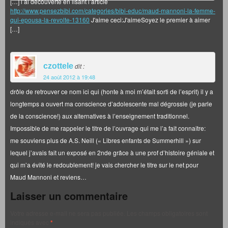
[…] l’ai découverte en lisant l’article
http://www.pensezbibi.com/categories/bibi-educ/maud-mannoni-la-femme-
qui-epousa-la-revolte-13160
J'aime ceci:J'aimeSoyez le premier à aimer
[…]
czottele
dit :
24 août 2012 à 19:48
drôle de retrouver ce nom ici qui (honte à moi m’était sorti de l’esprit) il y a
longtemps a ouvert ma conscience d’adolescente mal dégrossie (je parle
de la conscience!) aux alternatives à l’enseignement traditionnel.
Impossible de me rappeler le titre de l’ouvrage qui me l’a fait connaître:
me souviens plus de A.S. Neill (« Libres enfants de Summerhill ») sur
lequel j’avais fait un exposé en 2nde grâce à une prof d’histoire géniale et
qui m’a évité le redoublement! je vais chercher le titre sur le net pour
Maud Mannoni et reviens…
Laisser un commentaire
Votre adresse e-mail ne sera pas publiée.
Les champs obligatoires sont
indiqués avec
*