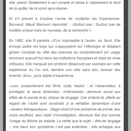
elle, prend l’éclatement à son compte et laisse à l’adolescent le droit
de la quitter, de la vomir sans drame
».
Et s’il prenait à d’autres l’envie de multiplier les Expériences-
Bonneuil, Maud Mannoni répondait : «
Surtout pas ! Surtout pas de
modèle unique mais du nouveau, de la recherche !
»
En 1982, elle fit paraître «
D’un impossible à l’autre
» au Seuil. Elle
envoya paître les psys qui s’appuyaient sur l’éthologie et faisaient
glisser l’analyse du côté des sciences du comportement (en usage
dominant aujourd’hui dans les institutions françaises et objet de vives
critiques). Elle marquait son profond désaccord par exemple sur cette
expérience où l’on voit, derrière une vitre sans tain, évoluer des
enfants «fous», purs objets d’expérience.
«
Leur comportement est filmé, codé, traduit : et l’observateur, à
privilégier la seule dimension «instinctuelle» demeure sourd aux
effets de la parole et du champ de langage. Ces enfants-là, offerts au
regard de l’autre sont soustraits à la véritable dynamique d’une
«relation thérapeutique». Otage vivant d’une recherche de pointe, leur
corps souffrant, seul objet d’investigation, demeure fixé tout comme
l’image du fétiche se statufie. La vérité que le sujet – être de langage
– crie dans son symptôme n’est pas entendue : elle échappe aux