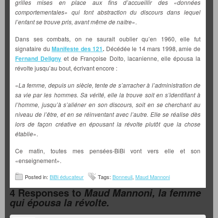
grilles mises en place aux fins d’accueillir des «données
comportementales» qui font abstraction du discours dans lequel
l’enfant se trouve pris, avant même de naître
».
Dans ses combats, on ne saurait oublier qu’en 1960, elle fut
signataire du
Manifeste des 121
.
Décédée le 14 mars 1998, amie de
Fernand Deligny
et de Françoise Dolto, lacanienne, elle épousa la
révolte jusqu’au bout, écrivant encore :
«
La femme, depuis un siècle, tente de s’arracher à l’administration de
sa vie par les hommes. Sa vérité, elle la trouve soit en s’identifiant à
l’homme, jusqu’à s’aliéner en son discours, soit en se cherchant au
niveau de l’être, et en se réinventant avec l’autre. Elle se réalise dès
lors de façon créative en épousant la révolte plutôt que la chose
établie
».
Ce matin, toutes mes pensées-BiBi vont vers elle et son
«enseignement».
Posted in:
BiBi éducateur
Tags:
Bonneuil
,
Maud Mannoni
4 Responses to
Maud Mannoni, la femme
qui épousa la révolte.