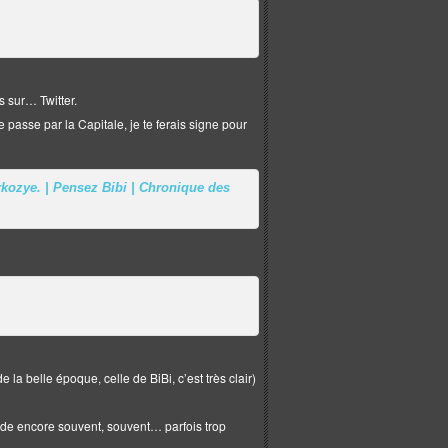
s sur… Twitter.
e passe par la Capitale, je te ferais signe pour
rkozye. | Pensez Bibi | Chronique des
 la belle époque, celle de BiBi, c’est très clair)
lade encore souvent, souvent… parfois trop