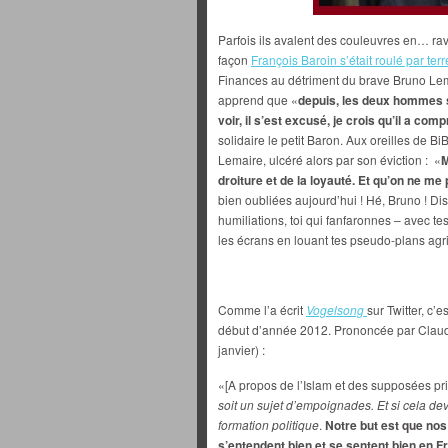
Parfois ils avalent des couleuvres en… rav
façon
François Baroin s’était roulé par terr
Finances au détriment du brave Bruno Lem
apprend que «
depuis, les deux hommes s
voir, il s’est excusé, je crois qu’il a comp
solidaire le petit Baron. Aux oreilles de 
Lemaire, ulcéré alors par son éviction : «
M
droiture et de la loyauté. Et qu’on ne me 
bien oubliées aujourd’hui ! Hé, Bruno ! Di
humiliations, toi qui fanfaronnes – avec te
les écrans en louant tes pseudo-plans agr
Comme l’a écrit
Vogelsong
sur Twitter, c
début d’année 2012. Prononcée par Clau
janvier) :
«[A propos de l’Islam et des supposées pri
soit un sujet d’empoignades. Et si cela deva
formation politique
.
Notre but est que nos
s’entendent bien et se sentent bien en F