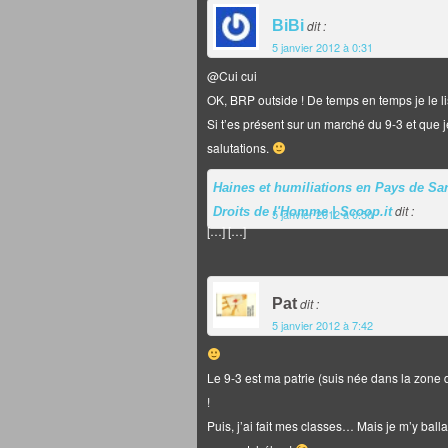
BiBi
dit :
5 janvier 2012 à 0:31
@Cui cui
OK, BRP outside ! De temps en temps je le li
Si t’es présent sur un marché du 9-3 et que j
salutations.
Haines et humiliations en Pays de Sa
dit :
Droits de l'Homme | Scoop.it
5 janvier 2012 à 0:50
[…] […]
Pat
dit :
5 janvier 2012 à 7:42
Le 9-3 est ma patrie (suis née dans la zone de
!
Puis, j’ai fait mes classes… Mais je m’y bal