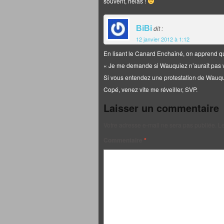
souvent, hélas !
BiBi
dit :
12 janvier 2012 à 1:12
En lisant le Canard Enchaîné, on apprend q
« Je me demande si Wauquiez n’aurait pas v
Si vous entendez une protestation de Wauqu
Copé, venez vite me réveiller, SVP.
Laisser un commentaire
Votre adresse e-mail ne sera pas publiée.
Le
Commentaire
*