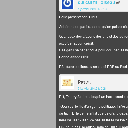
cui cui fit l'oiseau
dit :
5 janvier 2012 à 0:13
Belle présentation, Bibi !
Adhérer à un parti suppose qu’on puisse côt
Quant aux déclarations des uns et des autres 
accorder aucun crédit.
Ces gens ne parlent que pour occuper les m
Bonne année 2012.
PS : dans tes liens, tu as placé BRP au Post 
Pat
dit :
5 janvier 2012 à 0:21
Pfff, Thierry Solère a loupé un truc essenti
«Jean est le fils d’un génie politique, il n’e
de tact ! Et le génie artistique de grand-papa 
frère de Jean-Jean, cé pas sa tasse de thé d
OK, pour les 2 beautés Carla et Giulia, il po