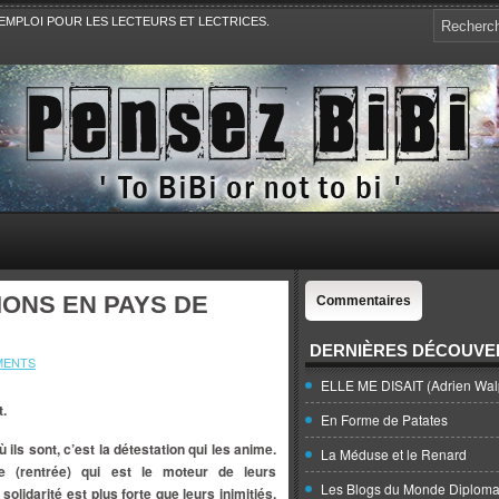
EMPLOI POUR LES LECTEURS ET LECTRICES.
e, la Politique, le Sport,. Avec Revue de presse et de blogs.
IONS EN PAYS DE
Commentaires
DERNIÈRES DÉCOUVE
MENTS
ELLE ME DISAIT (Adrien Wal
t.
En Forme de Patates
ù ils sont, c’est la détestation qui les anime.
La Méduse et le Renard
ne (rentrée) qui est le moteur de leurs
Les Blogs du Monde Diploma
 solidarité est plus forte que leurs inimitiés,