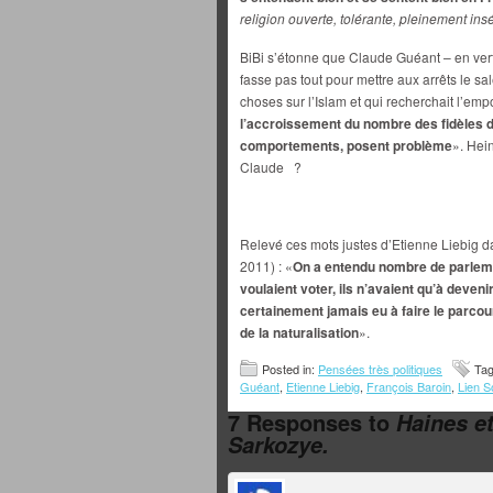
religion ouverte, tolérante, pleinement ins
BiBi s’étonne que Claude Guéant – en vert
fasse pas tout pour mettre aux arrêts le sa
choses sur l’Islam et qui recherchait l’empo
l’accroissement du nombre des fidèles de
comportements, posent problème
». Hei
Claude ?
Relevé ces mots justes d’Etienne Liebig 
2011) : «
On a entendu nombre de parleme
voulaient voter, ils n’avaient qu’à deven
certainement jamais eu à faire le parcou
de la naturalisation
».
Posted in:
Pensées très politiques
Ta
Guéant
,
Etienne Liebig
,
François Baroin
,
Lien S
7 Responses to
Haines e
Sarkozye.