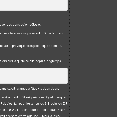
oyer des gens qu’on déteste.
: tes observations prouvent qu’il ne faut leur
édias et provoquer des polémiques stériles.
alors qu’il a quitté ce site depuis longtemps.
el dans sa dithyrambe à Nico via Jean-Jean.
st pas étonnant qu’il soit précoce». Quel manque
Pal, c’est fait pour les zincultes ? Et celui du DJ
ans le 9-2 ? Et la candeur de Petit-Louis ? Bon,
uvait attendre d’être adoubé… Mais là, c’est