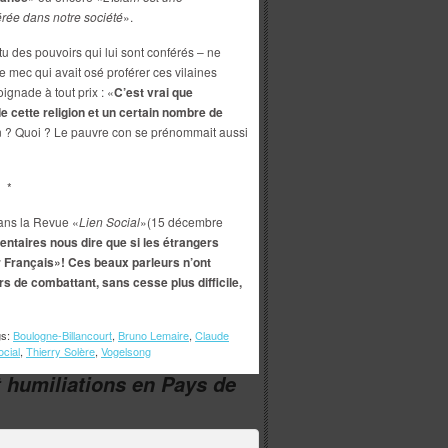
érée dans notre société
».
u des pouvoirs qui lui sont conférés – ne
le mec qui avait osé proférer ces vilaines
ignade à tout prix : «
C’est vrai que
 cette religion et un certain nombre de
n ? Quoi ? Le pauvre con se prénommait aussi
*
dans la Revue «
Lien Social
»(15 décembre
ntaires nous dire que si les étrangers
ir Français»! Ces beaux parleurs n’ont
rs de combattant, sans cesse plus difficile,
gs:
Boulogne-Billancourt
,
Bruno Lemaire
,
Claude
ocial
,
Thierry Solère
,
Vogelsong
t humiliations en Pays de