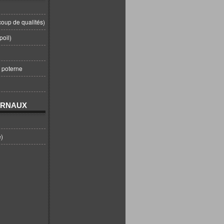
coup de qualités)
poil)
t poterne
URNAUX
e)