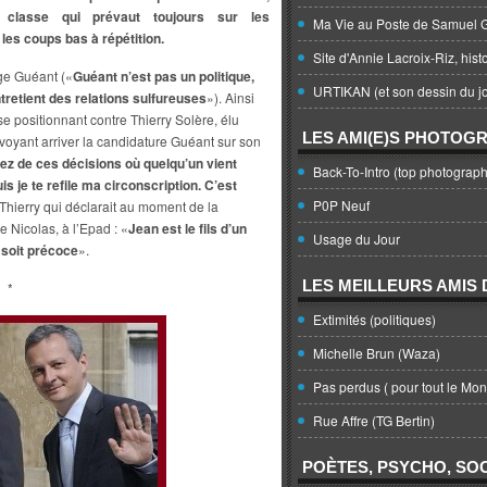
e classe qui prévaut toujours sur les
Ma Vie au Poste de Samuel G
 les coups bas à répétition.
Site d'Annie Lacroix-Riz, hist
ge Guéant («
Guéant n’est pas un politique,
URTIKAN (et son dessin du jo
tretient des relations sulfureuses
»). Ainsi
se positionnant contre Thierry Solère, élu
LES AMI(E)S PHOTOG
oyant arriver la candidature Guéant sur son
ez de ces décisions où quelqu’un vient
Back-To-Intro (top photograph
s je te refile ma circonscription. C’est
P0P Neuf
Thierry qui déclarait au moment de la
e Nicolas, à l’Epad : «
Jean est le fils d’un
Usage du Jour
l soit précoce
».
LES MEILLEURS AMIS D
*
Extimités (politiques)
Michelle Brun (Waza)
Pas perdus ( pour tout le Mo
Rue Affre (TG Bertin)
POÈTES, PSYCHO, SOC