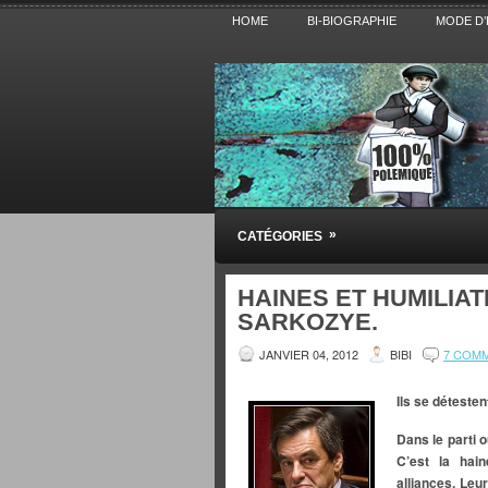
HOME
BI-BIOGRAPHIE
MODE D’
Pensez BiBi
»
CATÉGORIES
Blog polémique sur l'Actualité, la Cultur
HAINES ET HUMILIAT
SARKOZYE.
JANVIER 04, 2012
BIBI
7 COM
Ils se détesten
Dans le parti o
C’est la hai
alliances. Leur