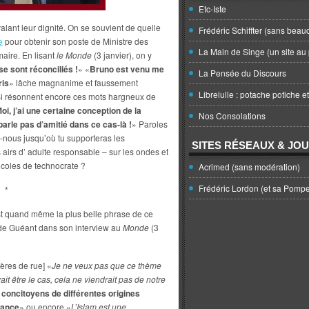
Etc-Iste
alant leur dignité. On se souvient de quelle
Frédéric Schiffter (sans beau
e
pour obtenir son poste de Ministre des
La Main de Singe (un site au 
aire. En lisant
le Monde
(3 janvier), on y
e sont réconciliés !
» «
Bruno est venu me
La Pensée du Discours
ris
» lâche magnanime et faussement
Librelulle : potache potiche e
BiBi résonnent encore ces mots hargneux de
oi, j’ai une certaine conception de la
Nos Consolations
parle pas d’amitié dans ce cas-là !
» Paroles
s-nous jusqu’où tu supporteras les
SITES RÉSEAUX & JO
s airs d’ adulte responsable – sur les ondes et
icoles de technocrate ?
Acrimed (sans modération)
Frédéric Lordon (et sa Pomp
*
’est quand même la plus belle phrase de ce
de Guéant dans son interview au
Monde
(3
ères de rue] «
Je ne veux pas que ce thème
it être le cas, cela ne viendrait pas de notre
 concitoyens de différentes origines
rance
» ou encore «
L’Islam est une