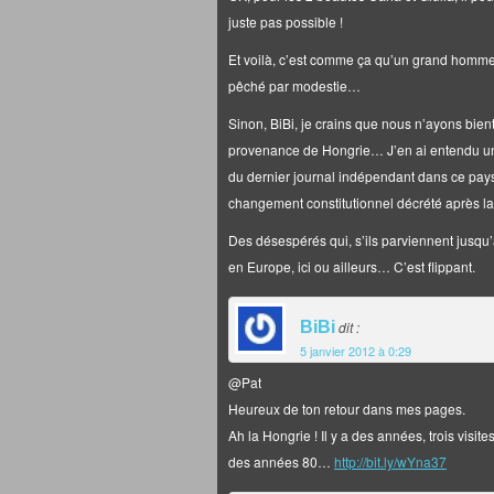
juste pas possible !
Et voilà, c’est comme ça qu’un grand homme p
pêché par modestie…
Sinon, BiBi, je crains que nous n’ayons bien
provenance de Hongrie… J’en ai entendu un h
du dernier journal indépendant dans ce pays,
changement constitutionnel décrété après la
Des désespérés qui, s’ils parviennent jusqu’
en Europe, ici ou ailleurs… C’est flippant.
BiBi
dit :
5 janvier 2012 à 0:29
@Pat
Heureux de ton retour dans mes pages.
Ah la Hongrie ! Il y a des années, trois visit
des années 80…
http://bit.ly/wYna37