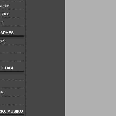
ontier
orienne
ur)
RAPHES
ies)
E BIBI
nde)
IO, MUSIKO