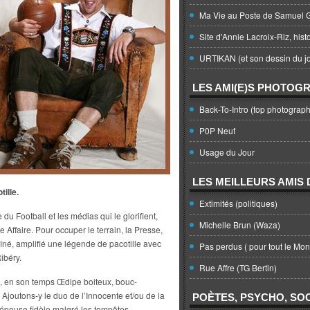
Ma Vie au Poste de Samuel G
Site d'Annie Lacroix-Riz, hist
URTIKAN (et son dessin du jo
LES AMI(E)S PHOTOG
Back-To-Intro (top photograph
P0P Neuf
Usage du Jour
LES MEILLEURS AMIS D
ille.
Extimités (politiques)
du Football et les médias qui le glorifient,
Michelle Brun (Waza)
 Affaire. Pour occuper le terrain, la Presse,
affiné, amplifié une légende de pacotille avec
Pas perdus ( pour tout le Mo
ibéry.
Rue Affre (TG Bertin)
e, en son temps Œdipe boiteux, bouc-
. Ajoutons-y le duo de l’Innocente et/ou de la
POÈTES, PSYCHO, SOC
’épouse fidèle malgré les tempêtes