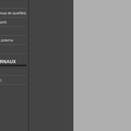
coup de qualités)
poil)
t poterne
URNAUX
e)