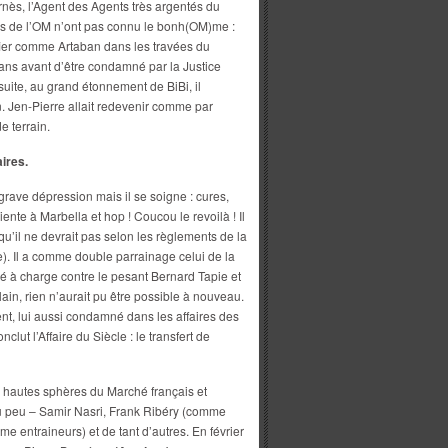
rnès, l’Agent des Agents très argentés du
ers de l’OM n’ont pas connu le bonh(OM)me :
 fier comme Artaban dans les travées du
 ans avant d’être condamné par la Justice
nsuite, au grand étonnement de BiBi, il
. Jen-Pierre allait redevenir comme par
e terrain.
ires.
rave dépression mais il se soigne : cures,
ente à Marbella et hop ! Coucou le revoilà ! Il
u’il ne devrait pas selon les règlements de la
e). Il a comme double parrainage celui de la
né à charge contre le pesant Bernard Tapie et
lain, rien n’aurait pu être possible à nouveau.
nt, lui aussi condamné dans les affaires des
lut l’Affaire du Siècle : le transfert de
s hautes sphères du Marché français et
u peu – Samir Nasri, Frank Ribéry (comme
me entraineurs) et de tant d’autres. En février