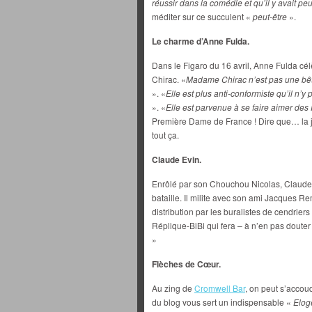
réussir dans la comédie et qu’il y avait pe
méditer sur ce succulent «
peut-être
».
Le charme d’Anne Fulda.
Dans le Figaro du 16 avril, Anne Fulda cé
Chirac. «
Madame Chirac n’est pas une bêt
». «
Elle est plus
anti-conformiste qu’il n’y p
». «
Elle est parvenue à se faire aimer des
Première Dame de France ! Dire que… la jo
tout ça.
Claude Evin.
Enrôlé par son Chouchou Nicolas, Claude 
bataille. Il milite avec son ami Jacques R
distribution par les buralistes de cendrie
Réplique-BiBi qui fera – à n’en pas douter
»
Flèches de Cœur.
Au zing de
Cromwell Bar
, on peut s’accoud
du blog vous sert un indispensable «
Elog