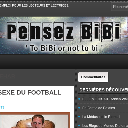
EMPLOI POUR LES LECTEURS ET LECTRICES.
e, la Politique, le Sport,. Avec Revue de presse et de blogs.
DEHAR
Commentaires
DERNIÈRES DÉCOUVE
-SEXE DU FOOTBALL
ELLE ME DISAIT (Adrien Wal
NTS
En Forme de Patates
La Méduse et le Renard
Les Blogs du Monde Diploma