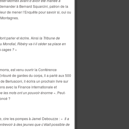
tier-Mornex avant d’avoir été mariée à
demander à Bernard Squarcini, patron de la
ieur de mener l’Enquête pour savoir si, oui ou
s Montagnes.
nt parler et écrire. Ainsi
la Tribune de
Mondial, Ribéry va-t-il céder sa place en
es cages ?
»
morra, est venu ouvrir la Conférence
Entouré de gardes du corps, il a parlé aux 500
e Berlusconi, il écrira un prochain livre sur
iens avec la Finance internationale et
ue les mots ont un pouvoir énorme
». Peut-
noncé ?
, cire les pompes à Jamel Debouzze : «
Il a
 entrevoir à des jeunes que c’était possible de