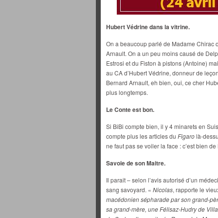
Hubert Védrine dans la vitrine.
On a beaucoup parlé de Madame Chirac qui
Arnault. On a un peu moins causé de Delph
Estrosi et du Fiston à pistons (Antoine) ma
au CA d’Hubert Védrine, donneur de leçon 
Bernard Arnault, eh bien, oui, ce cher Hube
plus longtemps.
Le Conte est bon.
Si BiBi compte bien, il y 4 minarets en Sui
compte plus les articles du
Figaro
là-dessu
ne faut pas se voiler la face : c’est bien d
Savoie de son Maitre.
Il parait – selon l’avis autorisé d’un méd
sang savoyard. «
Nicolas
, rapporte le vie
macédonien sépharade par son grand-père,
sa grand-mère, une Félisaz-Hudry de Villa