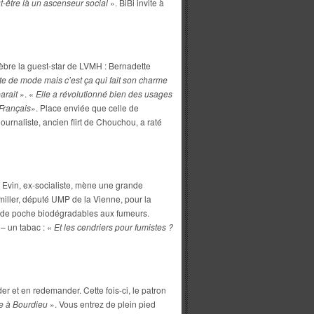
ut-être là un ascenseur social
». BiBi invite à
lèbre la guest-star de LVMH : Bernadette
e de mode mais c’est ça qui fait son charme
arait
». «
Elle a révolutionné bien des usages
 Français
». Place enviée que celle de
urnaliste, ancien flirt de Chouchou, a raté
Evin, ex-socialiste, mène une grande
emiller, député UMP de la Vienne, pour la
rs de poche biodégradables aux fumeurs.
 – un tabac : «
Et les cendriers pour fumistes ?
er et en redemander. Cette fois-ci, le patron
e à Bourdieu
». Vous entrez de plein pied