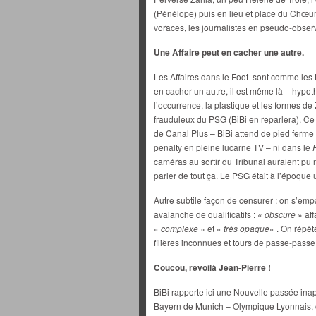
(Pénélope) puis en lieu et place du Chœur
voraces, les journalistes en pseudo-obser
Une Affaire peut en cacher une autre.
Les Affaires dans le Foot sont comme les 
en cacher un autre, il est même là – hypo
l’occurrence, la plastique et les formes de
frauduleux du PSG (BiBi en reparlera). Ce
de Canal Plus – BiBi attend de pied ferme 
penalty en pleine lucarne TV – ni dans le
caméras au sortir du Tribunal auraient pu
parler de tout ça. Le PSG était à l’époque 
Autre subtile façon de censurer : on s’empa
avalanche de qualificatifs : «
obscure
» aff
«
complexe
» et «
très opaque
« . On répèt
filières inconnues et tours de passe-passe
Coucou, revoilà Jean-Pierre !
BiBi rapporte ici une Nouvelle passée inap
Bayern de Munich – Olympique Lyonnais, o