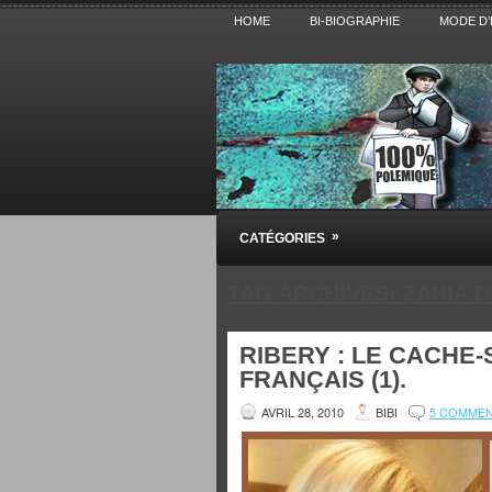
HOME
BI-BIOGRAPHIE
MODE D’
Pensez BiBi
»
CATÉGORIES
Blog polémique sur l'Actualité, la Cultur
TAG ARCHIVES:
ZAHIA 
RIBERY : LE CACHE
FRANÇAIS (1).
AVRIL 28, 2010
BIBI
5 COMME