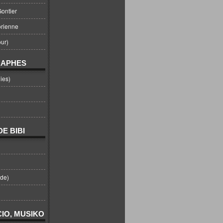
ontier
orienne
ur)
RAPHES
ies)
E BIBI
nde)
IO, MUSIKO