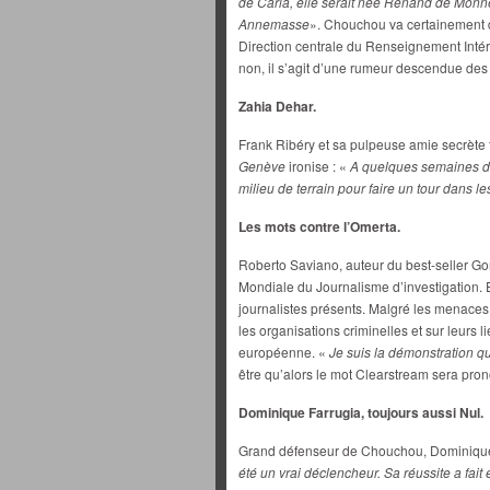
de Carla, elle serait née Renand de Monne
Annemasse
». Chouchou va certainement 
Direction centrale du Renseignement Intér
non, il s’agit d’une rumeur descendue de
Zahia Dehar.
Frank Ribéry et sa pulpeuse amie secrète fo
Genève
ironise : «
A quelques semaines du 
milieu de terrain pour faire un tour dans l
Les mots contre l’Omerta.
Roberto Saviano, auteur du best-seller Go
Mondiale du Journalisme d’investigation. 
journalistes présents. Malgré les menaces d
les organisations criminelles et sur leurs l
européenne. «
Je suis la démonstration q
être qu’alors le mot Clearstream sera pro
Dominique Farrugia, toujours aussi Nul.
Grand défenseur de Chouchou, Dominique
été un vrai déclencheur. Sa réussite a fait