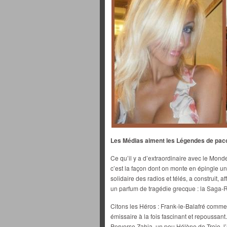
Les Médias aiment les Légendes de pacot
Ce qu’il y a d’extraordinaire avec le Monde 
c’est la façon dont on monte en épingle une
solidaire des radios et télés, a construit, 
un parfum de tragédie grecque : la Saga-R
Citons les Héros : Frank-le-Balafré comm
émissaire à la fois fascinant et repoussant
Perverse Zahia, un peu Hélène de Troie, l