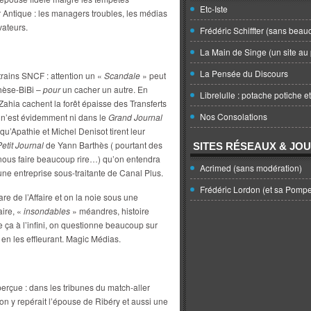
Etc-Iste
 Antique : les managers troubles, les médias
vateurs.
Frédéric Schiffter (sans beau
La Main de Singe (un site au 
La Pensée du Discours
trains SNCF : attention un «
Scandale
» peut
thèse-BiBi –
pour
un cacher un autre. En
Librelulle : potache potiche e
 Zahia cachent la forêt épaisse des Transferts
Nos Consolations
 n’est évidemment ni dans le
Grand Journal
qu’Apathie et Michel Denisot tirent leur
Petit Journal
de Yann Barthès ( pourtant des
SITES RÉSEAUX & JO
 nous faire beaucoup rire…) qu’on entendra
Acrimed (sans modération)
une entreprise sous-traitante de Canal Plus.
Frédéric Lordon (et sa Pomp
re de l’Affaire et on la noie sous une
aire, «
insondables
» méandres, histoire
e ça à l’infini, on questionne beaucoup sur
 en les effleurant. Magic Médias.
erçue : dans les tribunes du match-aller
n y repérait l’épouse de Ribéry et aussi une