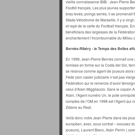
vieille connaissance-BiBi : Jean-Pierre Be
Footbll français. Les plus jeunes support
bras levés, poings serrés, il se promenait
Stade-Vélodrome de Marseille, il y a vingt
et rayé de la carte du Football français. E
bénéficiera des largesses de la Fédération
enchantement l’Incontournable du Milieu d
Bernès-Ribéry : le Temps des Belles affa
En 1999, Jean-Pierre Bernès connaît une g
remises en forme sur la Costa del Sol, farni
se relance comme agent de joueurs alors q
Fédé (son casier judiciaire n’est pas vierg
Fédération qui le remercie d’avoir témoig
celui d’Alain Miggliaccio. Sans le copain A
Alain, l’Agent numéro Un, le pote omnipote
comptes de l’OM en 1998 est l’Agent qui conc
Zidane au Real.
Voilà donc notre Jean-Pierre dans les plu
européen, avec, sous contrat – excusez d
joueurs), Laurent Blanc, Alain Perrin ( com