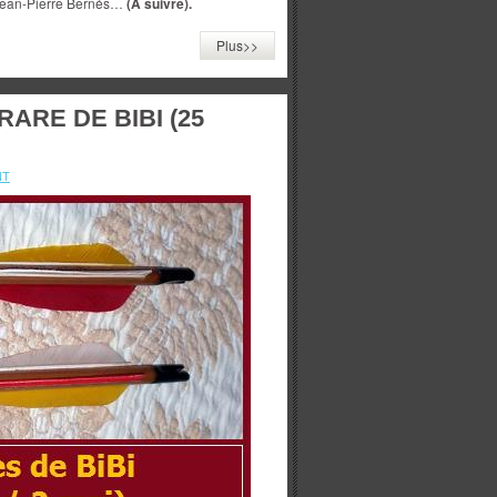
 Jean-Pierre Bernés…
(A suivre).
Plus>>
ARE DE BIBI (25
NT