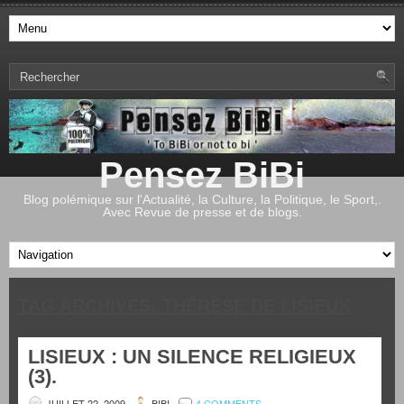
Pensez BiBi
Blog polémique sur l'Actualité, la Culture, la Politique, le Sport,.
Avec Revue de presse et de blogs.
TAG ARCHIVES:
THÉRÈSE DE LISIEUX
LISIEUX : UN SILENCE RELIGIEUX
(3).
JUILLET 22, 2009
BIBI
4 COMMENTS