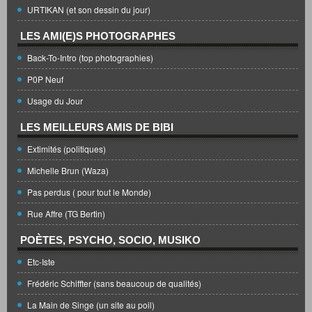
URTIKAN (et son dessin du jour)
LES AMI(E)S PHOTOGRAPHES
Back-To-Intro (top photographies)
P0P Neuf
Usage du Jour
LES MEILLEURS AMIS DE BIBI
Extimités (politiques)
Michelle Brun (Waza)
Pas perdus ( pour tout le Monde)
Rue Affre (TG Bertin)
POÈTES, PSYCHO, SOCIO, MUSIKO
Etc-Iste
Frédéric Schiffter (sans beaucoup de qualités)
La Main de Singe (un site au poil)