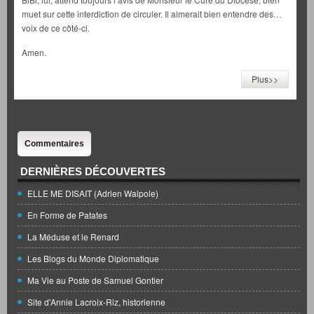
muet sur cette interdiction de circuler. Il aimerait bien entendre des…
voix de ce côté-ci.
Amen.
Plus>>
Commentaires
DERNIÈRES DÉCOUVERTES
ELLE ME DISAIT (Adrien Walpole)
En Forme de Patates
La Méduse et le Renard
Les Blogs du Monde Diplomatique
Ma Vie au Poste de Samuel Gontier
Site d'Annie Lacroix-Riz, historienne