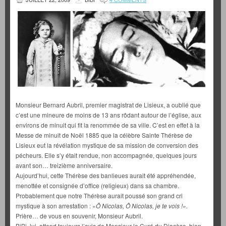
Monsieur Bernard Aubril, premier magistrat de Lisieux, a oublié que
c’est une mineure de moins de 13 ans rôdant autour de l’église, aux
environs de minuit qui fit la renommée de sa ville. C’est en effet à la
Messe de minuit de Noël 1885 que la célèbre Sainte Thérèse de
Lisieux eut la révélation mystique de sa mission de conversion des
pécheurs. Elle s’y était rendue, non accompagnée, quelques jours
avant son… treizième anniversaire.
Aujourd’hui, cette Thérèse des banlieues aurait été appréhendée,
menottée et consignée d’office (religieux) dans sa chambre.
Probablement que notre Thérèse aurait poussé son grand cri
mystique à son arrestation : «
Ô Nicolas, Ô Nicolas, je te vois !».
Prière… de vous en souvenir, Monsieur Aubril.
BiBi, lui, attend toujours l’avis de Monsieur le Curé du Diocèse, bien