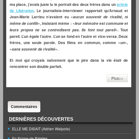
ma place, j’avais juste lu le portrait des deux frères dans un
article
de Libération
. Le journaliste-interviewer rapportait qu’Arnaud et
Jean-Marie Larrieu n’avaient eu «
aucun souvenir de rivalité, ni
», insistant même : «
même de conflit
leur mémoire est commune et
». Tout
leurs propos ne se contredisent pas. Ils font tout pareil
pareil. L’un égale l’autre. L’un se fond en l’autre et vice-versa. Deux
frères, une seule parole. Des films en commun, comme «
»,
un
«
».
sans souvenir de rivalité
Et moi qui croyais naïvement que le pire dans la vie était de
rencontrer son double parfait.
Plus>>
Commentaires
DERNIÈRES DÉCOUVERTES
ELLE ME DISAIT (Adrien Walpole)
En Forme de Patates