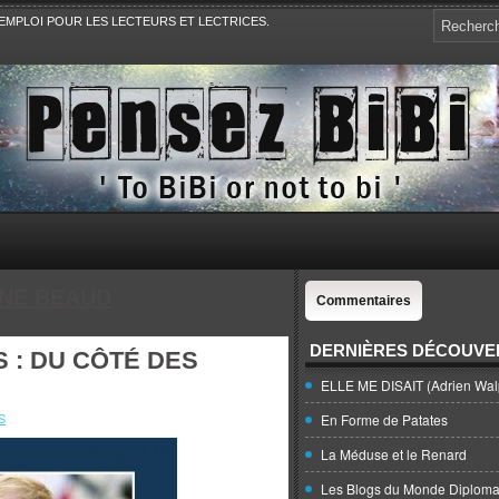
EMPLOI POUR LES LECTEURS ET LECTRICES.
e, la Politique, le Sport,. Avec Revue de presse et de blogs.
NE BEAUD
Commentaires
DERNIÈRES DÉCOUVE
 : DU CÔTÉ DES
ELLE ME DISAIT (Adrien Wal
S
En Forme de Patates
La Méduse et le Renard
Les Blogs du Monde Diploma