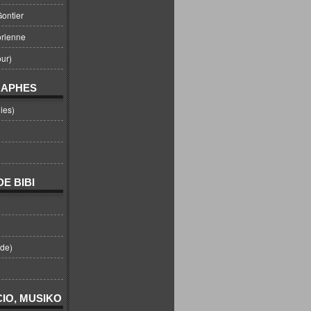
ontier
orienne
ur)
RAPHES
ies)
E BIBI
nde)
IO, MUSIKO