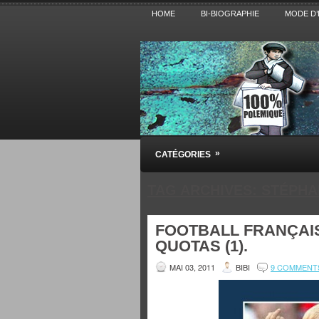
HOME
BI-BIOGRAPHIE
MODE D’
Pensez BiBi
»
CATÉGORIES
Blog polémique sur l'Actualité, la Cultur
TAG ARCHIVES:
STÉPHA
FOOTBALL FRANÇAIS
QUOTAS (1).
MAI 03, 2011
BIBI
9 COMMENT