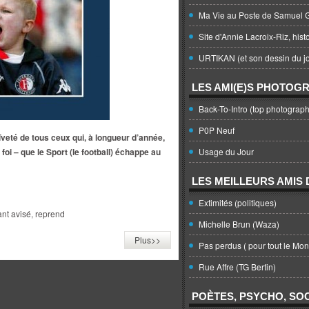
Ma Vie au Poste de Samuel G
Site d'Annie Lacroix-Riz, hist
URTIKAN (et son dessin du jo
LES AMI(E)S PHOTOG
Back-To-Intro (top photograph
P0P Neuf
aïveté de tous ceux qui, à longueur d’année,
i – que le Sport (le football) échappe au
Usage du Jour
LES MEILLEURS AMIS D
Extimités (politiques)
t avisé, reprend
Michelle Brun (Waza)
Plus>>
Pas perdus ( pour tout le Mo
Rue Affre (TG Bertin)
POÈTES, PSYCHO, SOC