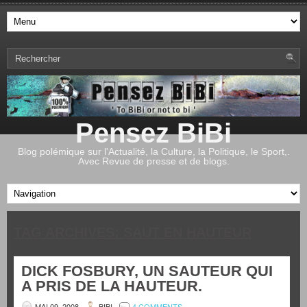
Pensez BiBi
Blog polémique sur l'Actualité, la Culture, la Politique, le Sport,.
Avec Revue de presse et de blogs.
TAG ARCHIVES:
SAUT EN HAUTEUR
DICK FOSBURY, UN SAUTEUR QUI
A PRIS DE LA HAUTEUR.
MAI 09, 2008
BIBI
4 COMMENTS