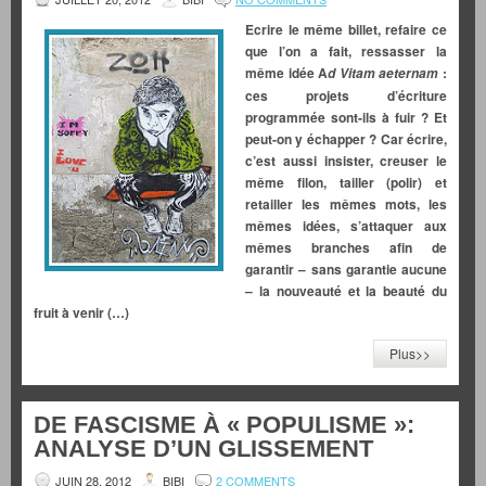
Ecrire le même billet, refaire ce
que l’on a fait, ressasser la
même idée A
:
d Vitam aeternam
ces projets d’écriture
programmée sont-ils à fuir ? Et
peut-on y échapper ? Car écrire,
c’est aussi insister, creuser le
même filon, tailler (polir) et
retailler les mêmes mots, les
mêmes idées, s’attaquer aux
mêmes branches afin de
garantir – sans garantie aucune
– la nouveauté et la beauté du
fruit à venir (…)
Plus>>
DE FASCISME À « POPULISME »:
ANALYSE D’UN GLISSEMENT
JUIN 28, 2012
BIBI
2 COMMENTS