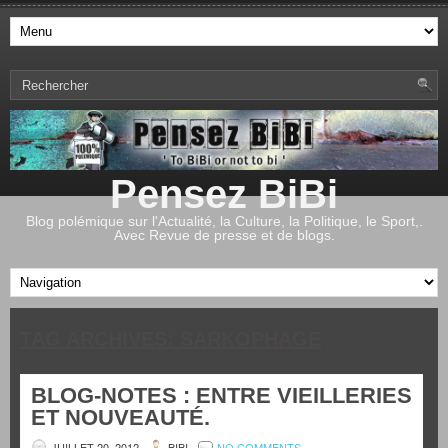
Pensez BiBi
Blog polémique sur l'Actualité, la Culture, la Politique, le Sport,.
Avec Revue de presse et de blogs.
TAG ARCHIVES:
SARKOPHAGE
BLOG-NOTES : ENTRE VIEILLERIES
ET NOUVEAUTÉ.
JUILLET 20, 2012
BIBI
NO COMMENTS