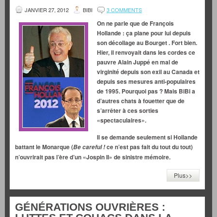
JANVIER 27, 2012
BIBI
3 COMMENTS
On ne parle que de François
Hollande : ça plane pour lui depuis
son décollage au Bourget . Fort bien.
Hier, il renvoyait
dans les cordes ce
pauvre
Alain Juppé
en mal de
virginité depuis son exil au Canada et
depuis ses mesures anti-populaires
de 1995. Pourquoi pas ? Mais BiBi a
d’autres chats à fouetter que de
s’arrêter à ces sorties
«spectaculaires».
Il se demande seulement si Hollande
battant le Monarque (
ce n’est pas fait du tout du tout)
Be careful !
n’ouvrirait pas l’ère d’un «Jospin II» de sinistre mémoire.
Plus>>
GÉNÉRATIONS OUVRIÈRES :