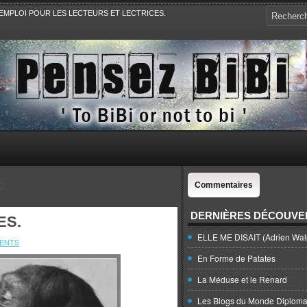
EMPLOI POUR LES LECTEURS ET LECTRICES.
e, la Politique, le Sport,. Avec Revue de presse et de blogs.
S
Commentaires
DERNIÈRES DÉCOUVE
ES.
ELLE ME DISAIT (Adrien Wal
ENTS
En Forme de Patates
La Méduse et le Renard
Les Blogs du Monde Diploma