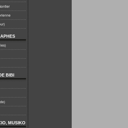
ontier
orienne
ur)
RAPHES
ies)
E BIBI
nde)
IO, MUSIKO