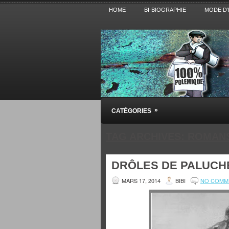
HOME
BI-BIOGRAPHIE
MODE D’
Pensez BiBi
»
CATÉGORIES
Blog polémique sur l'Actualité, la Cultur
TAG ARCHIVES:
ROMAN
DRÔLES DE PALUCH
MARS 17, 2014
BIBI
NO COMM