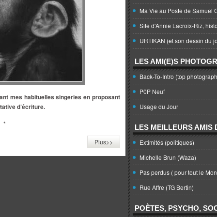
Ma Vie au Poste de Samuel G
Site d'Annie Lacroix-Riz, hist
URTIKAN (et son dessin du jo
LES AMI(E)S PHOTOG
Back-To-Intro (top photograph
P0P Neuf
sant mes habituelles singeries en proposant
tative d’écriture.
Usage du Jour
*
LES MEILLEURS AMIS D
Plus>>
Extimités (politiques)
Michelle Brun (Waza)
Pas perdus ( pour tout le Mo
Rue Affre (TG Bertin)
POÈTES, PSYCHO, SOC