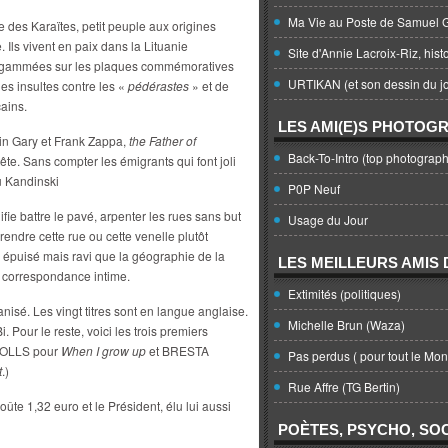
Ma Vie au Poste de Samuel G
re des Karaïtes, petit peuple aux origines
. Ils vivent en paix dans la Lituanie
Site d'Annie Lacroix-Riz, hist
ix gammées sur les plaques commémoratives
URTIKAN (et son dessin du jo
des insultes contre les «
pédérastes
» et de
ains.
LES AMI(E)S PHOTOG
main Gary et Frank Zappa,
the Father of
Back-To-Intro (top photograph
n tête. Sans compter les émigrants qui font joli
u Kandinski
P0P Neuf
ifie battre le pavé, arpenter les rues sans but
Usage du Jour
prendre cette rue ou cette venelle plutôt
nir épuisé mais ravi que la géographie de la
LES MEILLEURS AMIS D
n correspondance intime.
Extimités (politiques)
anisé. Les vingt titres sont en langue anglaise.
Michelle Brun (Waza)
Pour le reste, voici les trois premiers
OLLS pour
When I grow up
et BRESTA
Pas perdus ( pour tout le Mo
t
.)
Rue Affre (TG Bertin)
ûte 1,32 euro et le Président, élu lui aussi
POÈTES, PSYCHO, SOC