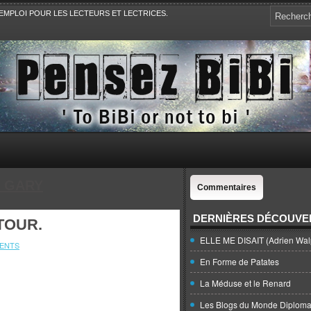
EMPLOI POUR LES LECTEURS ET LECTRICES.
e, la Politique, le Sport,. Avec Revue de presse et de blogs.
 GARY
Commentaires
DERNIÈRES DÉCOUVE
TOUR.
ELLE ME DISAIT (Adrien Wal
ENTS
En Forme de Patates
La Méduse et le Renard
Les Blogs du Monde Diploma