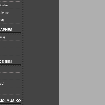
ontier
orienne
ur)
RAPHES
ies)
E BIBI
nde)
IO, MUSIKO