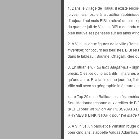
1. Dans le village de Trakai, il existe enco
juives mais hostile à la tradition rabbinique
d’aujourd’hui mais BiBi a relevé des cro
du quartier juif de Vilnius, BiBi a entendu 
bien mauvaises pensées sur les amis Afric
2. A Vilnius, deux figures de la ville (Ro
Invention
) font courir les touristes, BiBi e
dans le tableau : Soutine, Chagall, Klee o
3. En lituanien, «
Sli fuoti saligatvius
» sign
précis. C’est ce qui plaît à BiBi : marcher, 
qu’une autre. Et à la fin d’une journée, fi
Ville soit avec sa géographie intérieure e
4. Le Top 20 de la Baltique est très améric
Seul Madonna résonne aux oreilles de BiBi. 
(KERLI pour
Walkin on Air
, PUSSYCATS D
RHYMES & LINKIN PARK pour
We Made I
5. A Vilnius, un paquet de Winston rouge co
pour cinq ans, s’appelle Valdas Adamkas.