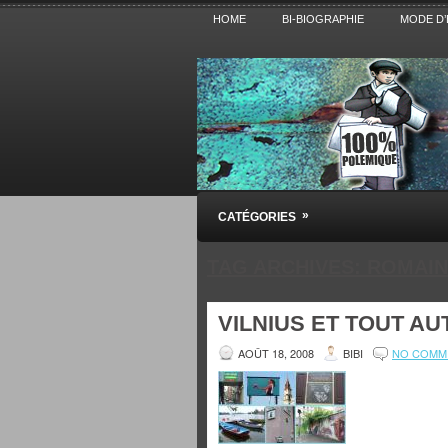
HOME
BI-BIOGRAPHIE
MODE D’
Pensez BiBi
»
CATÉGORIES
Blog polémique sur l'Actualité, la Cultur
TAG ARCHIVES:
ROMAIN
VILNIUS ET TOUT AU
AOÛT 18, 2008
BIBI
NO COMM