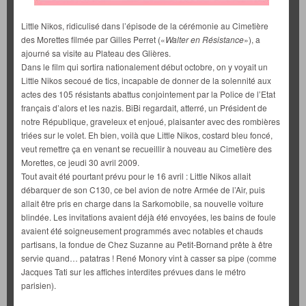
Little Nikos, ridiculisé dans l’épisode de la cérémonie au Cimetière
des Morettes filmée par Gilles Perret («
Walter en Résistance
»), a
ajourné sa visite au Plateau des Glières.
Dans le film qui sortira nationalement début octobre, on y voyait un
Little Nikos secoué de tics, incapable de donner de la solennité aux
actes des 105 résistants abattus conjointement par la Police de l’Etat
français d’alors et les nazis. BiBi regardait, atterré, un Président de
notre République, graveleux et enjoué, plaisanter avec des rombières
triées sur le volet. Eh bien, voilà que Little Nikos, costard bleu foncé,
veut remettre ça en venant se recueillir à nouveau au Cimetière des
Morettes, ce jeudi 30 avril 2009.
Tout avait été pourtant prévu pour le 16 avril : Little Nikos allait
débarquer de son C130, ce bel avion de notre Armée de l’Air, puis
allait être pris en charge dans la Sarkomobile, sa nouvelle voiture
blindée. Les invitations avaient déjà été envoyées, les bains de foule
avaient été soigneusement programmés avec notables et chauds
partisans, la fondue de Chez Suzanne au Petit-Bornand prête à être
servie quand… patatras ! René Monory vint à casser sa pipe (comme
Jacques Tati sur les affiches interdites prévues dans le métro
parisien).