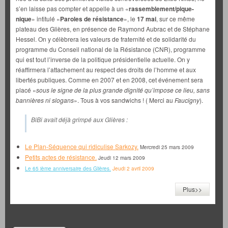
s’en laisse pas compter et appelle à un «
rassemblement/pique-
nique
» intitulé «
Paroles de résistance
», le
17 mai
, sur ce même
plateau des Glières, en présence de Raymond Aubrac et de Stéphane
Hessel. On y célèbrera les valeurs de fraternité et de solidarité du
programme du Conseil national de la Résistance (CNR), programme
qui est tout l’inverse de la politique présidentielle actuelle. On y
réaffirmera l’attachement au respect des droits de l’homme et aux
libertés publiques. Comme en 2007 et en 2008, cet événement sera
placé «
sous le signe de la plus grande dignité qu’impose ce lieu, sans
bannières ni slogans
». Tous à vos sandwichs ! ( Merci au
Faucigny
).
BiBi avait déjà grimpé aux Glières :
Le Plan-Séquence qui ridiculise Sarkozy.
Mercredi 25 mars 2009
Petits actes de résistance.
Jeudi 12 mars 2009
Le 65 ième anniversaire des Glières.
Jeudi 2 avril 2009
Plus>>