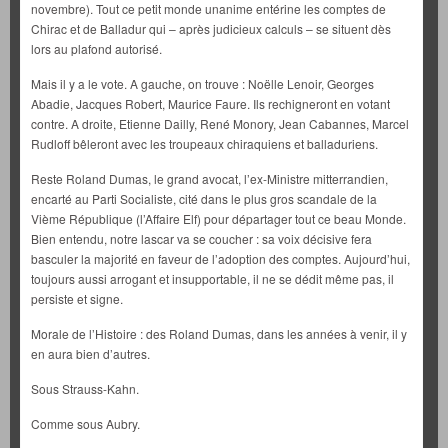
novembre). Tout ce petit monde unanime entérine les comptes de
Chirac et de Balladur qui – après judicieux calculs – se situent dès
lors au plafond autorisé.
Mais il y a le vote. A gauche, on trouve : Noëlle Lenoir, Georges
Abadie, Jacques Robert, Maurice Faure. Ils rechigneront en votant
contre. A droite, Etienne Dailly, René Monory, Jean Cabannes, Marcel
Rudloff bêleront avec les troupeaux chiraquiens et balladuriens.
Reste Roland Dumas, le grand avocat, l’ex-Ministre mitterrandien,
encarté au Parti Socialiste, cité dans le plus gros scandale de la
Vième République (l’Affaire Elf) pour départager tout ce beau Monde.
Bien entendu, notre lascar va se coucher : sa voix décisive fera
basculer la majorité en faveur de l’adoption des comptes. Aujourd’hui,
toujours aussi arrogant et insupportable, il ne se dédit même pas, il
persiste et signe.
Morale de l’Histoire : des Roland Dumas, dans les années à venir, il y
en aura bien d’autres.
Sous Strauss-Kahn.
Comme sous Aubry.