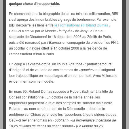
quelque chose d’insupportable.
En cherchant dans la biographie de cet ex-ministre mitterrandien, BiBi
s’est aperçu des innombrables zig-zags du bonhomme. Par exemple,
BiBi découvre les liens entre
le Front national
et
Roland Dumas
.
Celui-ci a été vu par
le Monde
«
tout près
» de Jany Le Pen au
spectacle de Dieudonné le 18 décembre 2006 au Zénith de Paris,
puis a été remarqué par
l’Express
en compagnie du président du FN à
un cocktail dînatoire offert le 14 octobre 2008 à la résidence de
l’ambassadeur d’Iran à Paris.
Un coup à l’extrême-droite, un coup à «
gauche
» : parfait parcours
d’indignité et de veulerie de ces hommes de «
gauche
» qui soignent
leur trajet politique en maquillages et en trompe-l’œil. Avec Mitterrand
évidemment comme modèle.
En mars 95, Roland Dumas succède à Robert Badinter à la tête du
Conseil constitutionnel. En octobre de la même année, les
rapporteurs proposent le rejet des comptes de Balladur mais notre
Roland – au nom certainement de la Démocratie – déplace le
problème sur Chirac et renvoie les rapporteurs à leurs chères études.
Ceux-ci reviennent mais en «
oubliant
» «
la provenance incertaine de
10,25 millions de francs du cher Edouard
» (
Le Monde
du 26