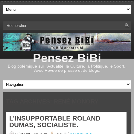
Pensez BiBi
Blog polémique sur l'Actualité, la Culture, la Politique, le Sport,.
Avec Revue de presse et de blogs.
TAG ARCHIVES:
RENÉ MONORY
L’INSUPPORTABLE ROLAND
DUMAS, SOCIALISTE.
DÉCEMBRE 02, 2010
BIBI
3 COMMENTS