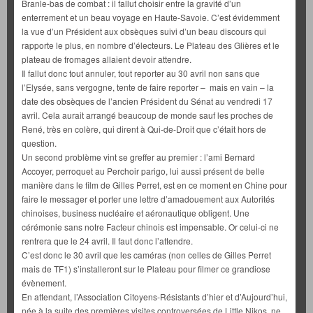
Branle-bas de combat : il fallut choisir entre la gravité d’un
enterrement et un beau voyage en Haute-Savoie. C’est évidemment
la vue d’un Président aux obsèques suivi d’un beau discours qui
rapporte le plus, en nombre d’électeurs. Le Plateau des Glières et le
plateau de fromages allaient devoir attendre.
Il fallut donc tout annuler, tout reporter au 30 avril non sans que
l’Elysée, sans vergogne, tente de faire reporter – mais en vain – la
date des obsèques de l’ancien Président du Sénat au vendredi 17
avril. Cela aurait arrangé beaucoup de monde sauf les proches de
René, très en colère, qui dirent à Qui-de-Droit que c’était hors de
question.
Un second problème vint se greffer au premier : l’ami Bernard
Accoyer, perroquet au Perchoir parigo, lui aussi présent de belle
manière dans le film de Gilles Perret, est en ce moment en Chine pour
faire le messager et porter une lettre d’amadouement aux Autorités
chinoises, business nucléaire et aéronautique obligent. Une
cérémonie sans notre Facteur chinois est impensable. Or celui-ci ne
rentrera que le 24 avril. Il faut donc l’attendre.
C’est donc le 30 avril que les caméras (non celles de Gilles Perret
mais de TF1) s’installeront sur le Plateau pour filmer ce grandiose
évènement.
En attendant, l’Association Citoyens-Résistants d’hier et d’Aujourd’hui,
née à la suite des premières visites controversées de Little Nikos, ne