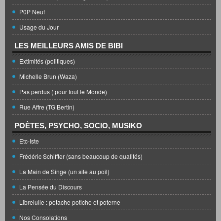
P0P Neuf
Usage du Jour
LES MEILLEURS AMIS DE BIBI
Extimités (politiques)
Michelle Brun (Waza)
Pas perdus ( pour tout le Monde)
Rue Affre (TG Bertin)
POÈTES, PSYCHO, SOCIO, MUSIKO
Etc-Iste
Frédéric Schiffter (sans beaucoup de qualités)
La Main de Singe (un site au poil)
La Pensée du Discours
Librelulle : potache potiche et poterne
Nos Consolations