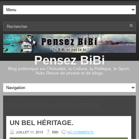
Pensez BiBi
Blog polémique sur l'Actualité, la Culture, la Politique, le Sport,.
Avec Revue de presse et de blogs.
TAG ARCHIVES:
PHOTO-TEXTE
UN BEL HÉRITAGE.
JUILLET 11, 2013
BIBI
NO COMMENTS