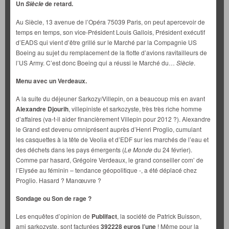
Un
de retard.
Siècle
Au Siècle, 13 avenue de l’Opéra 75039 Paris, on peut apercevoir de
temps en temps, son vice-Président Louis Gallois, Président exécutif
d’EADS qui vient d’être grillé sur le Marché par la Compagnie US
Boeing au sujet du remplacement de la flotte d’avions ravitailleurs de
l’US Army. C’est donc Boeing qui a réussi le Marché du…
Siècle
.
Menu avec un Verdeaux.
A la suite du déjeuner Sarkozy/Villepin, on a beaucoup mis en avant
Alexandre Djourih
, villepiniste et sarkozyste, très très riche homme
d’affaires (va-t-il aider financièrement Villepin pour 2012 ?). Alexandre
le Grand est devenu omniprésent auprès d’Henri Proglio, cumulant
les casquettes à la tête de Veolia et d’EDF sur les marchés de l’eau et
des déchets dans les pays émergents (
Le Monde
du 24 février).
Comme par hasard, Grégoire Verdeaux, le grand conseiller com’ de
l’Elysée au féminin – tendance géopolitique -, a été déplacé chez
Proglio. Hasard ? Manœuvre ?
Sondage ou Son de rage ?
Les enquêtes d’opinion de
Publifact
, la société de Patrick Buisson,
ami sarkozyste, sont facturées
392228 euros l’une
! Même pour la