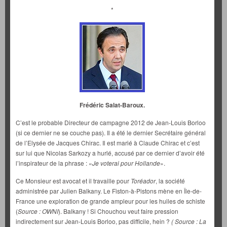
*
Frédéric Salat-Baroux.
C’est le probable Directeur de campagne 2012 de Jean-Louis Borloo
(si ce dernier ne se couche pas). Il a été le dernier Secrétaire général
de l’Elysée de Jacques Chirac. Il est marié à Claude Chirac et c’est
sur lui que Nicolas Sarkozy a hurlé, accusé par ce dernier d’avoir été
l’inspirateur de la phrase : «
Je voterai pour Hollande
».
Ce Monsieur est avocat et il travaille pour
Toréador
, la société
administrée par Julien Balkany. Le Fiston-à-Pistons mène en Île-de-
France une exploration de grande ampleur pour les huiles de schiste
(
Source : OWNI
). Balkany ! Si Chouchou veut faire pression
indirectement sur Jean-Louis Borloo, pas difficile, hein ?
( Source : La