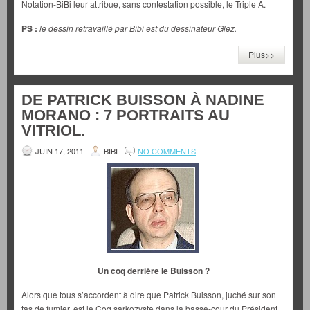
Notation-BiBi leur attribue, sans contestation possible, le Triple A.
PS :
le dessin retravaillé par Bibi est du dessinateur Glez.
Plus>>
DE PATRICK BUISSON À NADINE
MORANO : 7 PORTRAITS AU
VITRIOL.
JUIN 17, 2011
BIBI
NO COMMENTS
Un coq derrière le Buisson ?
Alors que tous s’accordent à dire que Patrick Buisson, juché sur son
tas de fumier, est le Coq sarkozyste dans la basse-cour du Président,