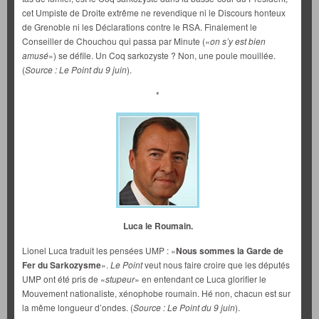
cet Umpiste de Droite extrême ne revendique ni le Discours honteux
de Grenoble ni les Déclarations contre le RSA. Finalement le
Conseiller de Chouchou qui passa par Minute («
on s’y est bien
amusé
») se défile. Un Coq sarkozyste ? Non, une poule mouillée.
(
Source : Le Point du 9 juin
).
*
Luca le Roumain.
Lionel Luca traduit les pensées UMP : «
Nous sommes la Garde de
Fer du Sarkozysme
».
Le Point
veut nous faire croire que les députés
UMP ont été pris de «
stupeur
» en entendant ce Luca glorifier le
Mouvement nationaliste, xénophobe roumain. Hé non, chacun est sur
la même longueur d’ondes. (
Source : Le Point du 9 juin
).