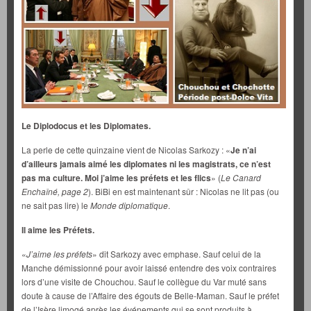
Le Diplodocus et les Diplomates.
La perle de cette quinzaine vient de Nicolas Sarkozy : «
Je n’ai
d’ailleurs jamais aimé les diplomates ni les magistrats, ce n’est
pas ma culture. Moi j’aime les préfets et les flics
» (
Le Canard
Enchaîné, page 2
). BiBi en est maintenant sûr : Nicolas ne lit pas (ou
ne sait pas lire) le
Monde diplomatique
.
Il aime les Préfets.
«
J’aime les préfets
» dit Sarkozy avec emphase. Sauf celui de la
Manche démissionné pour avoir laissé entendre des voix contraires
lors d’une visite de Chouchou. Sauf le collègue du Var muté sans
doute à cause de l’Affaire des égouts de Belle-Maman. Sauf le préfet
de l’Isère limogé après les événements qui se sont produits à