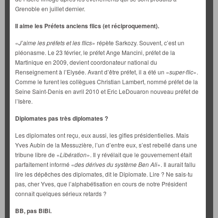
Grenoble en juillet dernier.
Il aime les Préfets anciens flics (et réciproquement).
«
J’aime les préfets et les flics
» répète Sarkozy. Souvent, c’est un
pléonasme. Le 23 février, le préfet Ange Mancini, préfet de la
Martinique en 2009, devient coordonateur national du
Renseignement à l’Elysée. Avant d’être préfet, il a été un «
super-flic
».
Comme le furent les collègues Christian Lambert, nommé préfet de la
Seine Saint-Denis en avril 2010 et Eric LeDouaron nouveau préfet de
l’Isère.
Diplomates pas très diplomates ?
Les diplomates ont reçu, eux aussi, les gifles présidentielles. Mais
Yves Aubin de la Messuzière, l’un d’entre eux, s’est rebellé dans une
tribune libre de «
Libération
». Il y révélait que le gouvernement était
parfaitement informé «
des dérives du système Ben Ali
». Il aurait fallu
lire les dépêches des diplomates, dit le Diplomate. Lire ? Ne sais-tu
pas, cher Yves, que l’alphabétisation en cours de notre Président
connaît quelques sérieux retards ?
BB, pas BiBi.