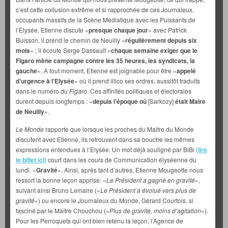
c’est cette collusion extrême et si rapprochée de ces Journaleux,
occupants massifs de la Scène Médiatique avec les Puissants de
l’Elysée. Etienne discute «
presque chaque jour
» avec Patrick
Buisson, il prend le chemin de Neuilly «
régulièrement depuis six
mois
» ; il écoute Serge Dassault «
chaque semaine exiger que le
Figaro mène campagne contre les 35 heures, les syndicats, la
gauche
». A tout moment, Etienne est joignable pour être «
appelé
d’urgence à l’Elysée
» où il prend illico ses ordres, aussitôt traduits
dans le numéro du
Figaro
. Ces affinités politiques et électorales
durent depuis longtemps : «
depuis l’époque où
[Sarkozy]
était Maire
de Neuilly
».
Le Monde
rapporte que lorsque les proches du Maitre du Monde
discutent avec Etienne, ils retrouvent dans sa bouche les mêmes
expressions entendues à l’Elysée. Un mot déjà souligné par BiBi
(lire
le billet ici)
court dans les cours de Communication élyséenne du
lundi. «
Gravité
». Ainsi, après tant d’autres, Etienne Mougeotte nous
ressort la bonne leçon apprise: «
Le Président a gagné en gravité
»,
suivant ainsi Bruno Lemaire («
Le Président a évolué vers plus de
gravité
») ou encore le Journaleux du Monde, Gérard Courtois, si
fasciné par le Maître Chouchou («
Plus de gravité, moins d’agitation
»).
Pour les Perroquets qui ont bien retenu la leçon, l’Agence de