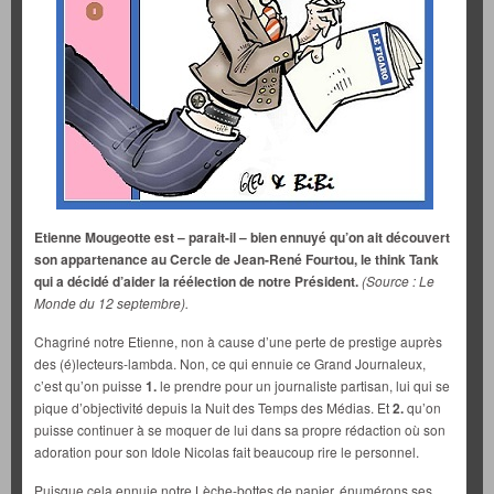
Etienne Mougeotte est – parait-il – bien ennuyé qu’on ait découvert
son appartenance au Cercle de Jean-René Fourtou, le think Tank
qui a décidé d’aider la réélection de notre Président.
(Source : Le
Monde du 12 septembre).
Chagriné notre Etienne, non à cause d’une perte de prestige auprès
des (é)lecteurs-lambda. Non, ce qui ennuie ce Grand Journaleux,
c’est qu’on puisse
1.
le prendre pour un journaliste partisan, lui qui se
pique d’objectivité depuis la Nuit des Temps des Médias. Et
2.
qu’on
puisse continuer à se moquer de lui dans sa propre rédaction où son
adoration pour son Idole Nicolas fait beaucoup rire le personnel.
Puisque cela ennuie notre Lèche-bottes de papier, énumérons ses