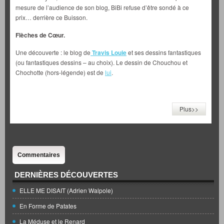
mesure de l’audience de son blog, BiBi refuse d’être sondé à ce
prix… derrière ce Buisson.
Flèches de Cœur.
Une découverte : le blog de
Travis Louie
et ses dessins fantastiques
(ou fantastiques dessins – au choix). Le dessin de Chouchou et
Chochotte (hors-légende) est de
lui
.
Plus>>
Commentaires
DERNIÈRES DÉCOUVERTES
ELLE ME DISAIT (Adrien Walpole)
En Forme de Patates
La Méduse et le Renard