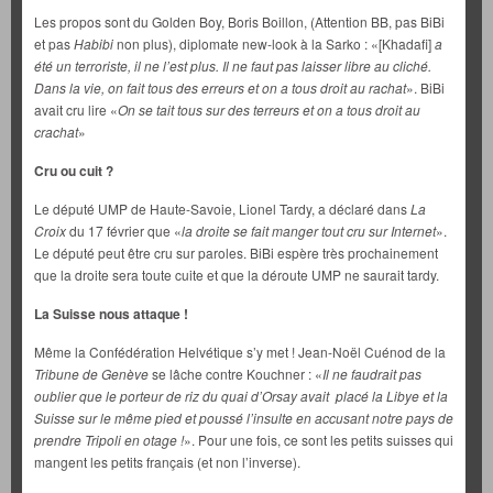
Les propos sont du Golden Boy, Boris Boillon, (Attention BB, pas BiBi
et pas
Habibi
non plus), diplomate new-look à la Sarko : «[Khadafi]
a
été un terroriste, il ne l’est plus. Il ne faut pas laisser libre au cliché.
Dans la vie, on fait tous des erreurs et on a tous droit au rachat
». BiBi
avait cru lire «
On se tait tous sur des terreurs et on a tous droit au
crachat
»
Cru ou cuit ?
Le député UMP de Haute-Savoie, Lionel Tardy, a déclaré dans
La
Croix
du 17 février que «
la droite se fait manger tout cru sur Internet
».
Le député peut être cru sur paroles. BiBi espère très prochainement
que la droite sera toute cuite et que la déroute UMP ne saurait tardy.
La Suisse nous attaque !
Même la Confédération Helvétique s’y met ! Jean-Noël Cuénod de la
Tribune de Genève
se lâche contre Kouchner : «
Il ne faudrait pas
oublier que le porteur de riz du quai d’Orsay avait placé la Libye et la
Suisse sur le même pied et poussé l’insulte en accusant notre pays de
prendre Tripoli en otage !
». Pour une fois, ce sont les petits suisses qui
mangent les petits français (et non l’inverse).