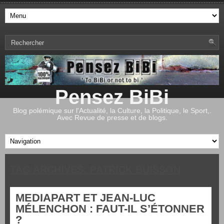
Pensez BiBi
Blog polémique sur l'Actualité, la Culture, la Politique, le Sport,.
Avec Revue de presse et de blogs.
TAG ARCHIVES:
PATRICK BUISSON
MEDIAPART ET JEAN-LUC
MÉLENCHON : FAUT-IL S’ÉTONNER
?