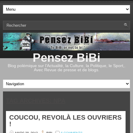
Pensez BiBi
Blog polémique sur l'Actualité, la Culture, la Politique, le Sport,.
Avec Revue de presse et de blogs.
TAG ARCHIVES:
NPA
COUCOU, REVOILÀ LES OUVRIERS
!
MARS 29, 2012
BIBI
6 COMMENTS