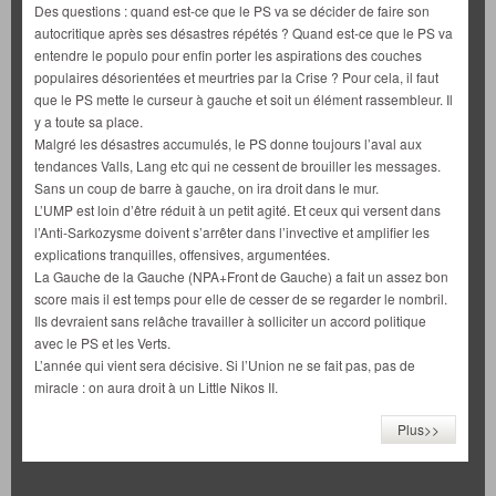
Des questions : quand est-ce que le PS va se décider de faire son
autocritique après ses désastres répétés ? Quand est-ce que le PS va
entendre le populo pour enfin porter les aspirations des couches
populaires désorientées et meurtries par la Crise ? Pour cela, il faut
que le PS mette le curseur à gauche et soit un élément rassembleur. Il
y a toute sa place.
Malgré les désastres accumulés, le PS donne toujours l’aval aux
tendances Valls, Lang etc qui ne cessent de brouiller les messages.
Sans un coup de barre à gauche, on ira droit dans le mur.
L’UMP est loin d’être réduit à un petit agité. Et ceux qui versent dans
l’Anti-Sarkozysme doivent s’arrêter dans l’invective et amplifier les
explications tranquilles, offensives, argumentées.
La Gauche de la Gauche (NPA+Front de Gauche) a fait un assez bon
score mais il est temps pour elle de cesser de se regarder le nombril.
Ils devraient sans relâche travailler à solliciter un accord politique
avec le PS et les Verts.
L’année qui vient sera décisive. Si l’Union ne se fait pas, pas de
miracle : on aura droit à un Little Nikos II.
Plus>>