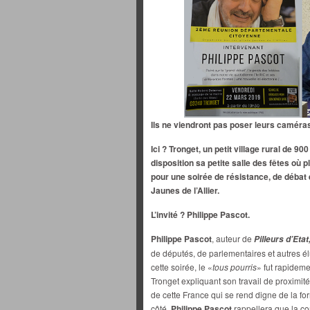
Ils ne viendront pas poser leurs caméras 
Ici ? Tronget, un petit village rural de 9
disposition sa petite salle des fêtes où
pour une soirée de résistance, de débat 
Jaunes de l’Allier.
L’invité ? Philippe Pascot.
Philippe Pascot
, auteur de
Pilleurs d’Etat
de députés, de parlementaires et autres él
cette soirée, le «
tous pourris
» fut rapidem
Tronget expliquant son travail de proximit
de cette France qui se rend digne de la f
côté,
Philippe Pascot
rappellera que la co