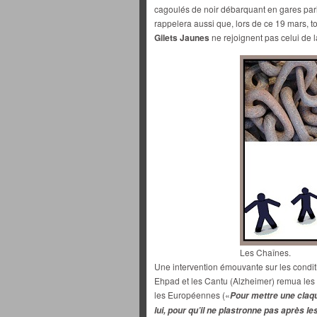
cagoulés de noir débarquant en gares pari
rappelera aussi que, lors de ce 19 mars, t
Gilets Jaunes
ne rejoignent pas celui de l
Les Chaînes.
Une intervention émouvante sur les conditi
Ehpad et les Cantu (Alzheimer) remua les
les Européennes («
Pour mettre une claqu
lui, pour qu’il ne plastronne pas après le