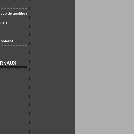
coup de qualités)
poil)
t poterne
URNAUX
e)