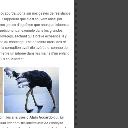
cot
aborda, porta sur nos gestes de résistance
. Il rappelera que c’est souvent aussi par
 nos gestes d’égoïsme que nous participons à
 précipiter par exemple dans les grandes
oyé(e)s, sachant qu’à brève échéance, il y
se au chômage. Il se désolera aussi des ré-
 la corruption avait été avérée et connue de
t mettre un iphone dans les mains d’un enfant
 s’en félicitent.
oint les analyses d’
Alain Accardo
qui, lui
tion économiste-objectiviste de l’analyse