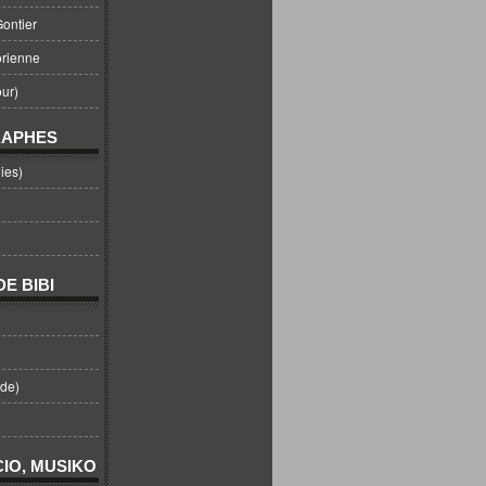
ontier
orienne
ur)
RAPHES
ies)
E BIBI
nde)
IO, MUSIKO