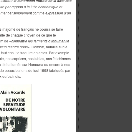
onsidérer
la dimension morale de la lutte des
 par rapport à la lutte économique et
urement et simplement comme expression d’un
majorité de français ne pourra se faire
lle de chaque citoyen de ce que le
nt de «
combattre les ferments d’inhumanité
acun d’entre nous
». Combat, bataille sur le
 faut ensuite traduire en actes. Par exemple
iste, nos caprices, nos lubies, nos fétichismes
 la télé allumée sur Hanouna ou encore à nos
e beaux ballons de foot 1998 fabriqués par
x euros/mois.