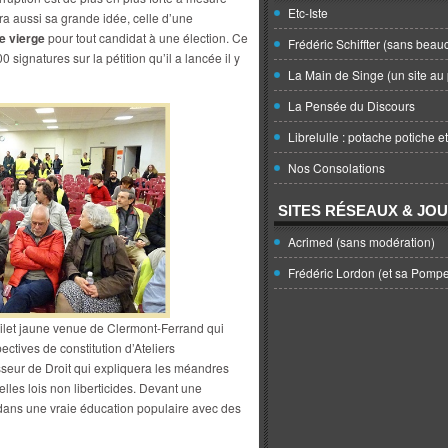
Etc-Iste
dra aussi sa grande idée, celle d’une
re vierge
pour tout candidat à une élection. Ce
Frédéric Schiffter (sans beau
ignatures sur la pétition qu’il a lancée il y
La Main de Singe (un site au 
La Pensée du Discours
Librelulle : potache potiche e
Nos Consolations
SITES RÉSEAUX & JO
Acrimed (sans modération)
Frédéric Lordon (et sa Pomp
gilet jaune venue de Clermont-Ferrand qui
ctives de constitution d’Ateliers
sseur de Droit qui expliquera les méandres
elles lois non liberticides. Devant une
 dans une vraie éducation populaire avec des