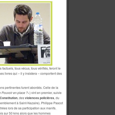
 factuels, tous vécus, tous vérifiés, feront le
ses livres qui – il y insistera – comportent des
ns pertinentes furent abordés. Celle de la
e Pouvoir en place ?
») vint en premier, suivie
 Constitution
, des
violences policières
, du
semblement à Saint-Nazaire). Philippe Pascot
ntrées lors de sa participation aux manifs.
X fois sur 50 kms alors que les hommes