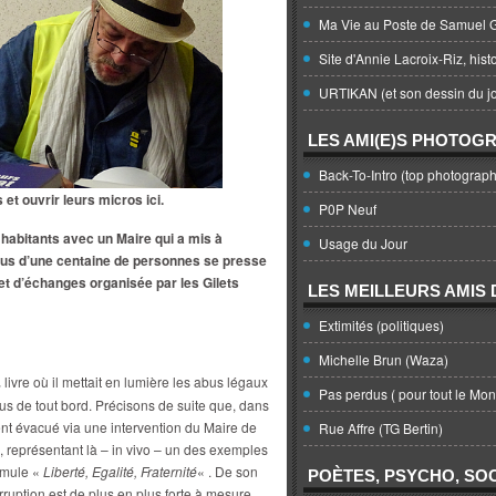
Ma Vie au Poste de Samuel G
Site d'Annie Lacroix-Riz, hist
URTIKAN (et son dessin du jo
LES AMI(E)S PHOTOG
Back-To-Intro (top photograph
et ouvrir leurs micros ici.
P0P Neuf
00 habitants avec un Maire qui a mis à
Usage du Jour
 plus d’une centaine de personnes se presse
et d’échanges organisée par les Gilets
LES MEILLEURS AMIS D
Extimités (politiques)
Michelle Brun (Waza)
livre où il mettait en lumière les abus légaux
,
Pas perdus ( pour tout le Mo
us de tout bord. Précisons de suite que, dans
ent évacué via une intervention du Maire de
Rue Affre (TG Bertin)
é, représentant là – in vivo – un des exemples
ormule «
Liberté, Egalité, Fraternité
« . De son
POÈTES, PSYCHO, SOC
rruption est de plus en plus forte à mesure