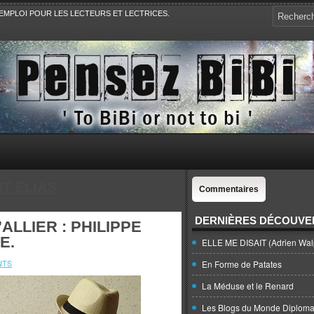
EMPLOI POUR LES LECTEURS ET LECTRICES.
e, la Politique, le Sport,. Avec Revue de presse et de blogs.
T ELIAS
Commentaires
DERNIÈRES DÉCOUVE
ALLIER : PHILIPPE
E.
ELLE ME DISAIT (Adrien Wal
NTS
En Forme de Patates
La Méduse et le Renard
Les Blogs du Monde Diploma