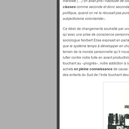
marxiste (…) on avait pris l’habitude de c
comme seconde et donc secondaire
classes
politique, quand on ne la récusait pas p
subjectivisme volontariste
».
Ce désir de changements souhaité par une 
qu’avec une prise de conscience personne
sociologue Norbert Elias exposait en parla
que le système temps à développer en ch
terrain de la morale personnelle qu’il nous
lutter contre notre fuite en avant productiv
touchant au «
progrès
», notre addiction à
achats
en pleine connaissance
de cause d
des enfants du Sud de l’Inde touchant deu