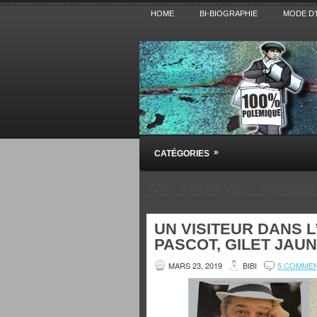
HOME
BI-BIOGRAPHIE
MODE D’
Pensez BiBi
»
CATÉGORIES
Blog polémique sur l'Actualité, la Cultur
TAG ARCHIVES:
NORBER
UN VISITEUR DANS L’
PASCOT, GILET JAUN
MARS 23, 2019
BIBI
5 COMME