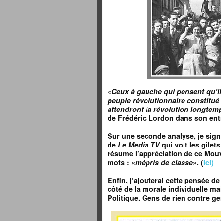
«
Ceux à gauche qui pensent qu’il
peuple révolutionnaire constitué
attendront la révolution longtem
de
Frédéric
Lordon dans son ent
Sur une seconde analyse, je signa
de
Le Media TV
qui voit les gilet
résume l’appréciation de ce Mou
mots : «
mépris de classe
». (
Ici)
Enfin, j’ajouterai cette pensée d
côté de la morale individuelle mai
Politique. Gens de rien contre ge