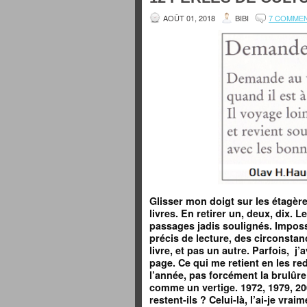
AOÛT 01, 2018
BIBI
7 COMME
Glisser mon doigt sur les étagère
livres. En retirer un, deux, dix. L
passages jadis soulignés. Impos
précis de lecture, des circonstan
livre, et pas un autre. Parfois, j
page
. Ce qui me retient en les r
l’année, pas forcément la brulûre d
comme un vertige. 1972, 1979, 20
restent-ils ? Celui-là, l’ai-je vrai