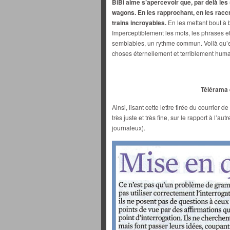
BiBi aime s’apercevoir que, par delà le
wagons. En les rapprochant, en les rac
trains incroyables.
En les mettant bout à b
Imperceptiblement les mots, les phrases et
semblables, un rythme commun. Voilà qu’el
choses éternellement et terriblement huma
Télérama 
Ainsi, lisant cette lettre tirée du courrier de
très juste et très fine, sur le rapport à l’a
journaleux).