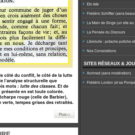
Etc-Iste
Frédéric Schiffter (sans beau
La Main de Singe (un site au 
La Pensée du Discours
Librelulle : potache potiche e
Nos Consolations
SITES RÉSEAUX & JO
Acrimed (sans modération)
e côté du conflit, le côté de la lutte
e l’analyse structurelle que
Frédéric Lordon (et sa Pomp
ois mots :
lutte des classes
.
Et de
e présente en est toute colorée.
écharpe rouge (celle de Barbier),
verte, tempes grises des retraités.
Plus>>
URE.