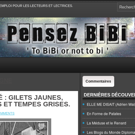
EMPLOI POUR LES LECTEURS ET LECTRICES.
e, la Politique, le Sport,. Avec Revue de presse et de blogs.
GNE
Commentaires
DERNIÈRES DÉCOUVE
 : GILETS JAUNES,
 ET TEMPES GRISES.
ELLE ME DISAIT (Adrien Wal
OMMENTS
En Forme de Patates
La Méduse et le Renard
Les Blogs du Monde Diploma