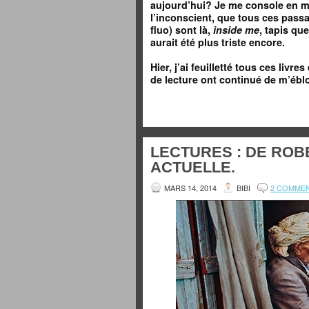
aujourd’hui? Je me console en me 
l’inconscient, que tous ces pass
fluo) sont là,
inside me
, tapis qu
aurait été plus triste encore.
Hier, j’ai feuilletté tous ces livre
de lecture ont continué de m’éblo
LECTURES : DE RO
ACTUELLE.
MARS 14, 2014
BIBI
2 COMME