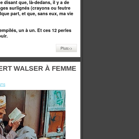
disant que, là-dedans, il y a de
ages surlignés (crayons ou feutre
elque part, et que, sans eux, ma vie
s empilés, un à un. Et ces 12 perles
uir.
Plus>>
BERT WALSER À FEMME
NTS