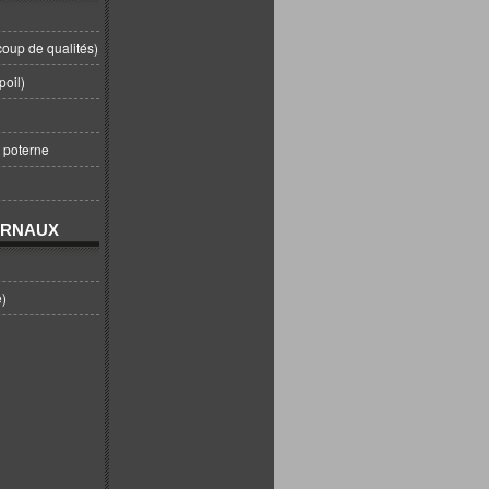
coup de qualités)
poil)
t poterne
URNAUX
e)