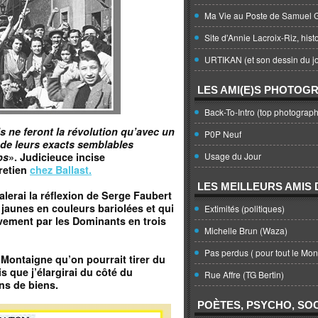
Ma Vie au Poste de Samuel G
Site d'Annie Lacroix-Riz, hist
URTIKAN (et son dessin du jo
LES AMI(E)S PHOTOG
Back-To-Intro (top photograph
s ne feront la révolution qu’avec un
P0P Neuf
 de leurs exacts semblables
ps
».
Judicieuce incise
Usage du Jour
retien
chez Ballast.
LES MEILLEURS AMIS D
lerai la réflexion de Serge Faubert
s jaunes en couleurs bariolées et qui
Extimités (politiques)
vement par les Dominants en trois
Michelle Brun (Waza)
Pas perdus ( pour tout le Mo
e Montaigne qu’on pourrait tirer du
s que j’élargirai du côté du
Rue Affre (TG Bertin)
ns de biens.
POÈTES, PSYCHO, SOC