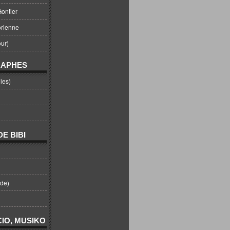
ontier
orienne
ur)
RAPHES
ies)
E BIBI
nde)
IO, MUSIKO