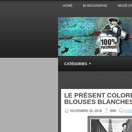
HOME
BI-BIOGRAPHIE
MODE D’
Pensez BiBi
»
CATÉGORIES
Blog polémique sur l'Actualité, la Cultur
TAG ARCHIVES:
MONTAI
LE PRÉSENT COLORÉ
BLOUSES BLANCHES
NOVEMBRE 20, 2018
BIBI
9 C