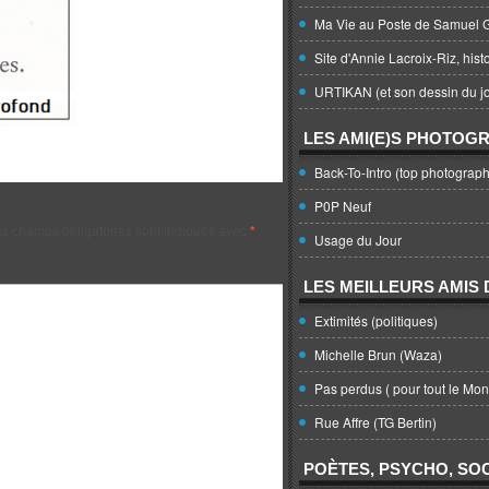
Ma Vie au Poste de Samuel G
Site d'Annie Lacroix-Riz, hist
URTIKAN (et son dessin du jo
LES AMI(E)S PHOTOG
Back-To-Intro (top photograph
P0P Neuf
s champs obligatoires sont indiqués avec
*
Usage du Jour
LES MEILLEURS AMIS D
Extimités (politiques)
Michelle Brun (Waza)
Pas perdus ( pour tout le Mo
Rue Affre (TG Bertin)
POÈTES, PSYCHO, SOC