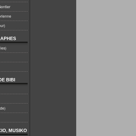
ontier
orienne
ur)
RAPHES
ies)
E BIBI
nde)
IO, MUSIKO