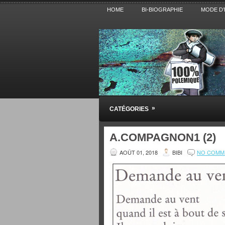
HOME
BI-BIOGRAPHIE
MODE D’
Pensez BiBi
»
CATÉGORIES
Blog polémique sur l'Actualité, la Cultur
A.COMPAGNON1 (2)
AOÛT 01, 2018
BIBI
NO COMM