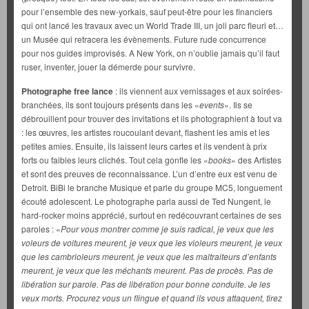
pour l’ensemble des new-yorkais, sauf peut-être pour les financiers
qui ont lancé les travaux avec un World Trade III, un joli parc fleuri et…
un Musée qui retracera les évènements. Future rude concurrence
pour nos guides improvisés. A New York, on n’oublie jamais qu’il faut
ruser, inventer, jouer la démerde pour survivre.
Photographe free lance
: ils viennent aux vernissages et aux soirées-
branchées, ils sont toujours présents dans les «
events
». Ils se
débrouillent pour trouver des invitations et ils photographient à tout va
: les œuvres, les artistes roucoulant devant, flashent les amis et les
petites amies. Ensuite, ils laissent leurs cartes et ils vendent à prix
forts ou faibles leurs clichés. Tout cela gonfle les «
books
» des Artistes
et sont des preuves de reconnaissance. L’un d’entre eux est venu de
Detroit. BiBi le branche Musique et parle du groupe MC5, longuement
écouté adolescent. Le photographe parla aussi de Ted Nungent, le
hard-rocker moins apprécié, surtout en redécouvrant certaines de ses
paroles : «
Pour vous montrer comme je suis radical, je veux que les
voleurs de voitures meurent, je veux que les violeurs meurent, je veux
que les cambrioleurs meurent, je veux que les maltraiteurs d’enfants
meurent, je veux que les méchants meurent. Pas de procès. Pas de
libération sur parole. Pas de libération pour bonne conduite. Je les
veux morts. Procurez vous un flingue et quand ils vous attaquent, tirez