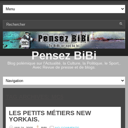
Pensez BiBi
Blog polémique sur l'Actualité, la Culture, la Politique, le Sport,.
Avec Revue de presse et de blogs.
TAG ARCHIVES:
MC5
LES PETITS MÉTIERS NEW
YORKAIS.
MAI 21, 2009
BIBI
NO COMMENTS