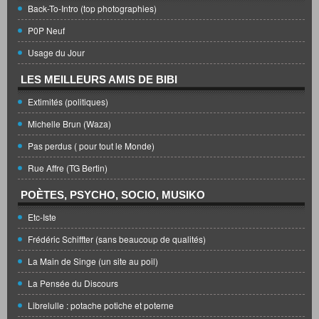
Back-To-Intro (top photographies)
P0P Neuf
Usage du Jour
LES MEILLEURS AMIS DE BIBI
Extimités (politiques)
Michelle Brun (Waza)
Pas perdus ( pour tout le Monde)
Rue Affre (TG Bertin)
POÈTES, PSYCHO, SOCIO, MUSIKO
Etc-Iste
Frédéric Schiffter (sans beaucoup de qualités)
La Main de Singe (un site au poil)
La Pensée du Discours
Librelulle : potache potiche et poterne