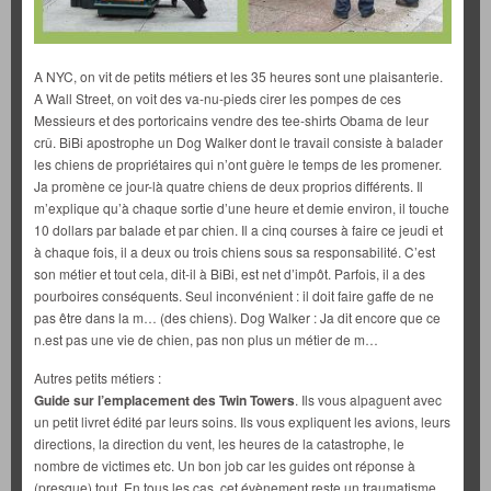
A NYC, on vit de petits métiers et les 35 heures sont une plaisanterie.
A Wall Street, on voit des va-nu-pieds cirer les pompes de ces
Messieurs et des portoricains vendre des tee-shirts Obama de leur
crû. BiBi apostrophe un Dog Walker dont le travail consiste à balader
les chiens de propriétaires qui n’ont guère le temps de les promener.
Ja promène ce jour-là quatre chiens de deux proprios différents. Il
m’explique qu’à chaque sortie d’une heure et demie environ, il touche
10 dollars par balade et par chien. Il a cinq courses à faire ce jeudi et
à chaque fois, il a deux ou trois chiens sous sa responsabilité. C’est
son métier et tout cela, dit-il à BiBi, est net d’impôt. Parfois, il a des
pourboires conséquents. Seul inconvénient : il doit faire gaffe de ne
pas être dans la m… (des chiens). Dog Walker : Ja dit encore que ce
n.est pas une vie de chien, pas non plus un métier de m…
Autres petits métiers :
Guide sur l’emplacement des Twin Towers
. Ils vous alpaguent avec
un petit livret édité par leurs soins. Ils vous expliquent les avions, leurs
directions, la direction du vent, les heures de la catastrophe, le
nombre de victimes etc. Un bon job car les guides ont réponse à
(presque) tout. En tous les cas, cet évènement reste un traumatisme