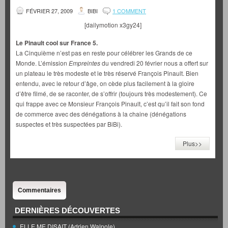
FÉVRIER 27, 2009
BIBI
1 COMMENT
[dailymotion x3gy24]
Le Pinault cool sur France 5.
La Cinquième n’est pas en reste pour célébrer les Grands de ce
Monde. L’émission
Empreintes
du vendredi 20 février nous a offert sur
un plateau le très modeste et le très réservé François Pinault. Bien
entendu, avec le retour d’âge, on cède plus facilement à la gloire
d’être filmé, de se raconter, de s’offrir (toujours très modestement). Ce
qui frappe avec ce Monsieur François Pinault, c’est qu’il fait son fond
de commerce avec des dénégations à la chaine (dénégations
suspectes et très suspectées par BiBi).
Plus>>
Commentaires
DERNIÈRES DÉCOUVERTES
ELLE ME DISAIT (Adrien Walpole)