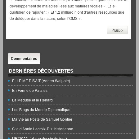
développement de maladies liées aux matières fécales ». Et le
quotidien de rajouter : « Et 1,2 milliard n’ont d’autres ressources que
de déféquer dans la nature, selon l’OMS ».
Plus>>
Commentaires
DERNIÈRES DÉCOUVERTES
ELLE ME DISAIT (Adrien Walpole)
En Forme de Patates
La Méduse et le Renard
Les Blogs du Monde Diplomatique
Ma Vie au Poste de Samuel Gontier
Site d'Annie Lacroix-Riz, historienne
URTIKAN (et son dessin du jour)