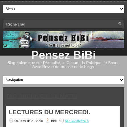
Pensez BiBi
Blog polémique sur l'Actualité, la Culture, la Politique, le Sport,.
Avec Revue de presse et de blogs.
TAG ARCHIVES:
LE MATIN
LECTURES DU MERCREDI.
OCTOBRE 29, 2008
BIBI
NO COMMENTS