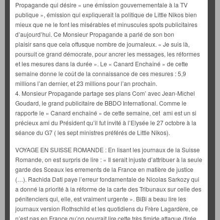
Propagande qui désire « une émission gouvernementale à la TV
publique », émission qui expliquerait la politique de Little Nikos bien
mieux que ne le font les misérables et minuscules spots publicitaires
d’aujourd’hui. Ce Monsieur Propagande a parlé de son bon
plaisir sans que cela offusque nombre de journaleux. « Je suis là,
poursuit ce grand démocrate, pour ancrer les messages, les réformes
et les mesures dans la durée ». Le « Canard Enchaîné » de cette
semaine donne le coût de la connaissance de ces mesures : 5,9
millions l’an dernier, et 23 millions pour l’an prochain.
4. Monsieur Propagande partage ses plans Com’ avec Jean-Michel
Goudard, le grand publicitaire de BBDO International. Comme le
rapporte le « Canard enchaîné » de cette semaine, cet ami est un si
précieux ami du Président qu’il fut invité à l’Elysée le 27 octobre à la
séance du G7 ( les sept ministres préférés de Little Nikos).
VOYAGE EN SUISSE ROMANDE : En lisant les journaux de la Suisse
Romande, on est surpris de lire : « Il serait injuste d’attribuer à la seule
garde des Sceaux les errements de la France en matière de justice
(…). Rachida Dati paye l’erreur fondamentale de Nicolas Sarkozy qui
a donné la priorité à la réforme de la carte des Tribunaux sur celle des
pénitenciers qui, elle, est vraiment urgente ». BiBi a beau lire les
journaux version Rothschild et les quotidiens du Frère Lagardère, ce
n’est pas en France qu’on pourrait lire cette très timide attaque (tirée