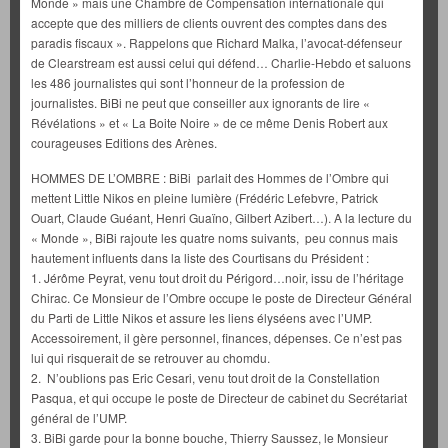
Monde » mais une Chambre de Compensation internationale qui
accepte que des milliers de clients ouvrent des comptes dans des
paradis fiscaux ». Rappelons que Richard Malka, l’avocat-défenseur
de Clearstream est aussi celui qui défend… Charlie-Hebdo et saluons
les 486 journalistes qui sont l’honneur de la profession de
journalistes. BiBi ne peut que conseiller aux ignorants de lire «
Révélations » et « La Boite Noire » de ce même Denis Robert aux
courageuses Editions des Arènes.
HOMMES DE L’OMBRE : BiBi parlait des Hommes de l’Ombre qui
mettent Little Nikos en pleine lumière (Frédéric Lefebvre, Patrick
Ouart, Claude Guéant, Henri Guaïno, Gilbert Azibert…). A la lecture du
« Monde », BiBi rajoute les quatre noms suivants, peu connus mais
hautement influents dans la liste des Courtisans du Président :
1. Jérôme Peyrat, venu tout droit du Périgord…noir, issu de l’héritage
Chirac. Ce Monsieur de l’Ombre occupe le poste de Directeur Général
du Parti de Little Nikos et assure les liens élyséens avec l’UMP.
Accessoirement, il gère personnel, finances, dépenses. Ce n’est pas
lui qui risquerait de se retrouver au chomdu.
2. N’oublions pas Eric Cesari, venu tout droit de la Constellation
Pasqua, et qui occupe le poste de Directeur de cabinet du Secrétariat
général de l’UMP.
3. BiBi garde pour la bonne bouche, Thierry Saussez, le Monsieur