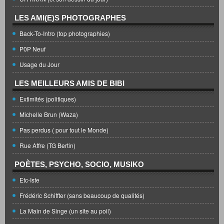
LES AMI(E)S PHOTOGRAPHES
Back-To-Intro (top photographies)
P0P Neuf
Usage du Jour
LES MEILLEURS AMIS DE BIBI
Extimités (politiques)
Michelle Brun (Waza)
Pas perdus ( pour tout le Monde)
Rue Affre (TG Bertin)
POÈTES, PSYCHO, SOCIO, MUSIKO
Etc-Iste
Frédéric Schiffter (sans beaucoup de qualités)
La Main de Singe (un site au poil)