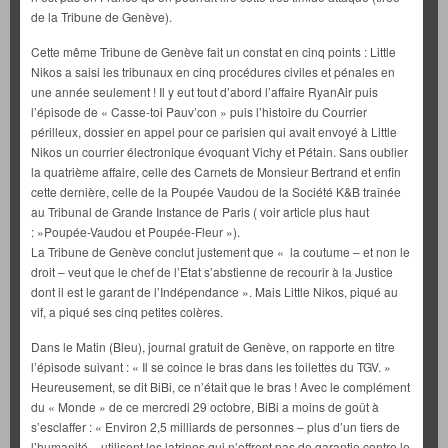
de la Tribune de Genève).
Cette même Tribune de Genève fait un constat en cinq points : Little
Nikos a saisi les tribunaux en cinq procédures civiles et pénales en
une année seulement ! Il y eut tout d’abord l’affaire RyanAir puis
l’épisode de « Casse-toi Pauv’con » puis l’histoire du Courrier
périlleux, dossier en appel pour ce parisien qui avait envoyé à Little
Nikos un courrier électronique évoquant Vichy et Pétain. Sans oublier
la quatrième affaire, celle des Carnets de Monsieur Bertrand et enfin
cette dernière, celle de la Poupée Vaudou de la Société K&B traînée
au Tribunal de Grande Instance de Paris ( voir article plus haut
: »Poupée-Vaudou et Poupée-Fleur »).
La Tribune de Genève conclut justement que « la coutume – et non le
droit – veut que le chef de l’Etat s’abstienne de recourir à la Justice
dont il est le garant de l’Indépendance ». Mais Little Nikos, piqué au
vif, a piqué ses cinq petites colères.
Dans le Matin (Bleu), journal gratuit de Genève, on rapporte en titre
l’épisode suivant : « Il se coince le bras dans les toilettes du TGV. »
Heureusement, se dit BiBi, ce n’était que le bras ! Avec le complément
du « Monde » de ce mercredi 29 octobre, BiBi a moins de goût à
s’esclaffer : « Environ 2,5 milliards de personnes – plus d’un tiers de
l’humanité – utilisent les latrines qui n’offrent pas de garantie contre le