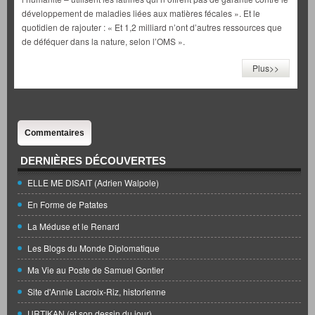
développement de maladies liées aux matières fécales ». Et le
quotidien de rajouter : « Et 1,2 milliard n’ont d’autres ressources que
de déféquer dans la nature, selon l’OMS ».
Plus>>
Commentaires
DERNIÈRES DÉCOUVERTES
ELLE ME DISAIT (Adrien Walpole)
En Forme de Patates
La Méduse et le Renard
Les Blogs du Monde Diplomatique
Ma Vie au Poste de Samuel Gontier
Site d'Annie Lacroix-Riz, historienne
URTIKAN (et son dessin du jour)