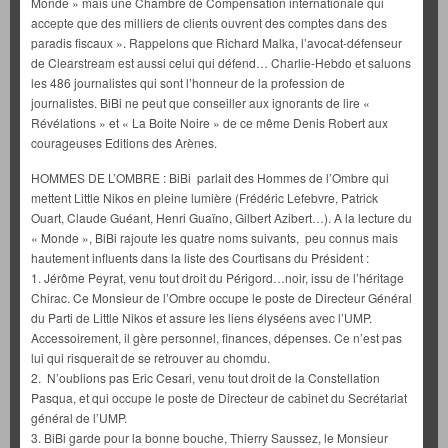
Monde » mais une Chambre de Compensation internationale qui
accepte que des milliers de clients ouvrent des comptes dans des
paradis fiscaux ». Rappelons que Richard Malka, l’avocat-défenseur
de Clearstream est aussi celui qui défend… Charlie-Hebdo et saluons
les 486 journalistes qui sont l’honneur de la profession de
journalistes. BiBi ne peut que conseiller aux ignorants de lire «
Révélations » et « La Boite Noire » de ce même Denis Robert aux
courageuses Editions des Arènes.
HOMMES DE L’OMBRE : BiBi parlait des Hommes de l’Ombre qui
mettent Little Nikos en pleine lumière (Frédéric Lefebvre, Patrick
Ouart, Claude Guéant, Henri Guaïno, Gilbert Azibert…). A la lecture du
« Monde », BiBi rajoute les quatre noms suivants, peu connus mais
hautement influents dans la liste des Courtisans du Président :
1. Jérôme Peyrat, venu tout droit du Périgord…noir, issu de l’héritage
Chirac. Ce Monsieur de l’Ombre occupe le poste de Directeur Général
du Parti de Little Nikos et assure les liens élyséens avec l’UMP.
Accessoirement, il gère personnel, finances, dépenses. Ce n’est pas
lui qui risquerait de se retrouver au chomdu.
2. N’oublions pas Eric Cesari, venu tout droit de la Constellation
Pasqua, et qui occupe le poste de Directeur de cabinet du Secrétariat
général de l’UMP.
3. BiBi garde pour la bonne bouche, Thierry Saussez, le Monsieur