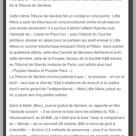
de la Tribune de Genève).
Cette même Tribune de Genève fait un constat en cinq points : Little
Nikos a saisi les tribunaux en cinq procédures civiles et pénales en
une année seulement ! Il y eut tout d’abord l’affaire RyanAir puis
l’épisode de « Casse-toi Pauv’con » puis l’histoire du Courrier
périlleux, dossier en appel pour ce parisien qui avait envoyé à Little
Nikos un courrier électronique évoquant Vichy et Pétain. Sans oublier
la quatrième affaire, celle des Carnets de Monsieur Bertrand et enfin
cette dernière, celle de la Poupée Vaudou de la Société K&B traînée
au Tribunal de Grande Instance de Paris ( voir article plus haut
: »Poupée-Vaudou et Poupée-Fleur »).
La Tribune de Genève conclut justement que « la coutume – et non le
droit – veut que le chef de l’Etat s’abstienne de recourir à la Justice
dont il est le garant de l’Indépendance ». Mais Little Nikos, piqué au
vif, a piqué ses cinq petites colères.
Dans le Matin (Bleu), journal gratuit de Genève, on rapporte en titre
l’épisode suivant : « Il se coince le bras dans les toilettes du TGV. »
Heureusement, se dit BiBi, ce n’était que le bras ! Avec le complément
du « Monde » de ce mercredi 29 octobre, BiBi a moins de goût à
s’esclaffer : « Environ 2,5 milliards de personnes – plus d’un tiers de
l’humanité – utilisent les latrines qui n’offrent pas de garantie contre le