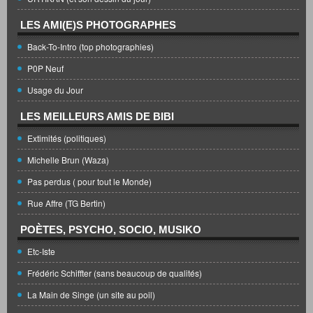
LES AMI(E)S PHOTOGRAPHES
Back-To-Intro (top photographies)
P0P Neuf
Usage du Jour
LES MEILLEURS AMIS DE BIBI
Extimités (politiques)
Michelle Brun (Waza)
Pas perdus ( pour tout le Monde)
Rue Affre (TG Bertin)
POÈTES, PSYCHO, SOCIO, MUSIKO
Etc-Iste
Frédéric Schiffter (sans beaucoup de qualités)
La Main de Singe (un site au poil)