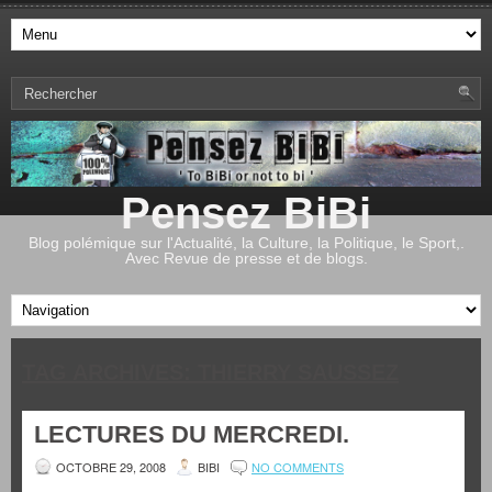
Pensez BiBi
Blog polémique sur l'Actualité, la Culture, la Politique, le Sport,.
Avec Revue de presse et de blogs.
TAG ARCHIVES:
THIERRY SAUSSEZ
LECTURES DU MERCREDI.
OCTOBRE 29, 2008
BIBI
NO COMMENTS