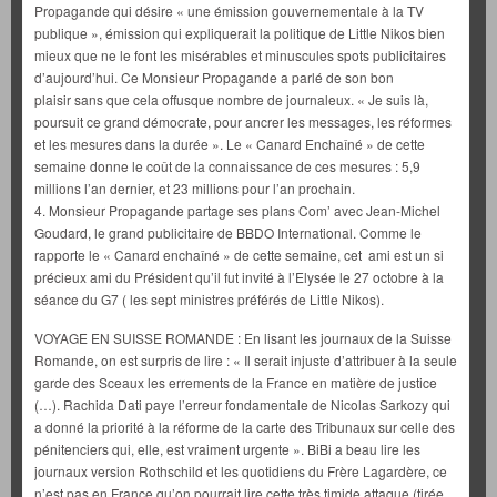
Propagande qui désire « une émission gouvernementale à la TV
publique », émission qui expliquerait la politique de Little Nikos bien
mieux que ne le font les misérables et minuscules spots publicitaires
d’aujourd’hui. Ce Monsieur Propagande a parlé de son bon
plaisir sans que cela offusque nombre de journaleux. « Je suis là,
poursuit ce grand démocrate, pour ancrer les messages, les réformes
et les mesures dans la durée ». Le « Canard Enchaîné » de cette
semaine donne le coût de la connaissance de ces mesures : 5,9
millions l’an dernier, et 23 millions pour l’an prochain.
4. Monsieur Propagande partage ses plans Com’ avec Jean-Michel
Goudard, le grand publicitaire de BBDO International. Comme le
rapporte le « Canard enchaîné » de cette semaine, cet ami est un si
précieux ami du Président qu’il fut invité à l’Elysée le 27 octobre à la
séance du G7 ( les sept ministres préférés de Little Nikos).
VOYAGE EN SUISSE ROMANDE : En lisant les journaux de la Suisse
Romande, on est surpris de lire : « Il serait injuste d’attribuer à la seule
garde des Sceaux les errements de la France en matière de justice
(…). Rachida Dati paye l’erreur fondamentale de Nicolas Sarkozy qui
a donné la priorité à la réforme de la carte des Tribunaux sur celle des
pénitenciers qui, elle, est vraiment urgente ». BiBi a beau lire les
journaux version Rothschild et les quotidiens du Frère Lagardère, ce
n’est pas en France qu’on pourrait lire cette très timide attaque (tirée