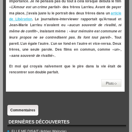
importance. Je ne pensais pas du tout à cela lorsque débuta le film
«
» des frères Larrieu. Avant de payer
L’Amour est un crime parfait
ma place, j’avais juste lu le portrait des deux frères dans un
article
de Libération
. Le journaliste-interviewer rapportait qu’Arnaud et
Jean-Marie Larrieu n’avaient eu «
aucun souvenir de rivalité, ni
», insistant même : «
même de conflit
leur mémoire est commune et
». Tout
leurs propos ne se contredisent pas. Ils font tout pareil
pareil. L’un égale l’autre. L’un se fond en l’autre et vice-versa. Deux
frères, une seule parole. Des films en commun, comme «
»,
un
«
».
sans souvenir de rivalité
Et moi qui croyais naïvement que le pire dans la vie était de
rencontrer son double parfait.
Plus>>
Commentaires
DERNIÈRES DÉCOUVERTES
ELLE ME DISAIT (Adrien Walpole)