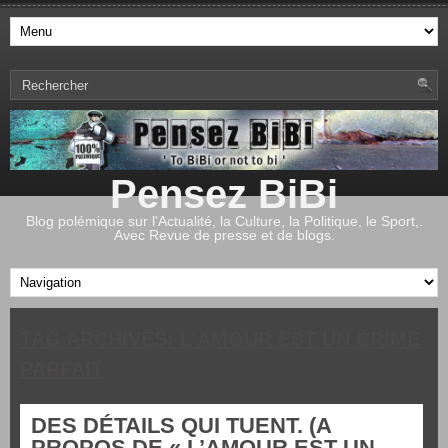
Pensez BiBi
Blog polémique sur l'Actualité, la Culture, la Politique, le Sport,.
Avec Revue de presse et de blogs.
TAG ARCHIVES:
L’AMOUR EST UN CRIME
PARFAIT
DES DÉTAILS QUI TUENT. (A
PROPOS DE « L’AMOUR EST UN