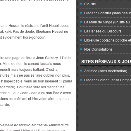
Etc-Iste
Frédéric Schiffter (sans beau
La Main de Singe (un site au 
ane Hessel, le résistant, l’anti-Houellebecq,
La Pensée du Discours
rak kaki. Pas de doute, Stéphane Hessel ne
est évidemment hors-goncourt.
Librelulle : potache potiche e
Nos Consolations
fre une page entière à Jean Sarkozy. Il l’aide
SITES RÉSEAUX & JO
r. Mine de rien, le canard-laquais nous
enti mais toujours battant. C’est la
Acrimed (sans modération)
aturée mais ne pas se faire oublier non plus,
Frédéric Lordon (et sa Pomp
 est impeccable, venu au bon moment : il plaira
gardère). Pour faire taire les méchantes
encart – que Jean-Jean a eu son Bac A avec
istons est méritant et très volontaire… surtout
sa vie.
Nathalie Kosciusko-Morizet au Ministère de
ale
» (Journal
Métro
du 15 janvier dernier).