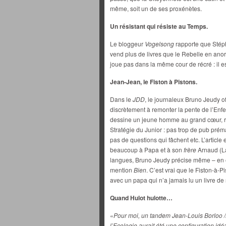
même, soit un de ses proxénètes.
Un résistant qui résiste au Temps.
Le bloggeur
Vogelsong
rapporte que Stéph
vend plus de livres que le Rebelle en ano
joue pas dans la même cour de récré : il 
Jean-Jean, le Fiston à Pistons.
Dans le
JDD
, le journaleux Bruno Jeudy of
discrètement à remonter la pente de l’Enfe
dessine un jeune homme au grand cœur, rep
Stratégie du Junior : pas trop de pub prém
pas de questions qui fâchent etc. L’article
beaucoup à Papa et à son
frère
Arnaud (La
langues, Bruno Jeudy précise même – en 
mention
Bien
. C’est vrai que le Fiston-à-P
avec un papa qui n’a jamais lu un livre de 
Quand Hulot hulotte…
«
Pour moi, un tandem Jean-Louis Borloo /
l’Ecologie aurait été une configuration idé