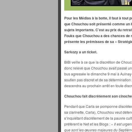
Pour les Médias à la botte, il faut à tout 
que Chouchou soit présenté comme un Ho
sujets importants. C’est au prix du retra
Fouks que Chouchou a des chances de r
présente les prémisses de sa « Stratégie
Sarkozy a un ticket.
BiBi veille à ce que la discrétion de Chou
donc relevé que Chouchou avait passé un di
bus agressée le dimanche 9 mai à Aulnay-
soutien pas discret et de sa déterminatio
descendra au prochain arrêt en toute discr
Chouchou fait discrètement son cinoche
Pendant que Carla se pomponne discrèteme
sa clarinette, Carla), Chouchou veut défen
s’inquiétant discrètement de la pauvre cu
préfèrent le Net et les Blogs : «
Il est urge
que sont les œuvres majeures du Septièm