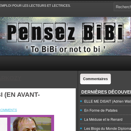
EMPLOI POUR LES LECTEURS ET LECTRICES.
e, la Politique, le Sport,. Avec Revue de presse et de blogs.
ARKOZY
Commentaires
DERNIÈRES DÉCOUVE
I (EN AVANT-
ELLE ME DISAIT (Adrien Wal
COMMENTS
En Forme de Patates
La Méduse et le Renard
Les Blogs du Monde Diploma