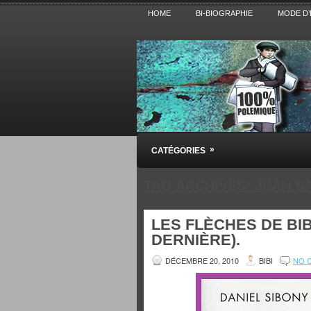
HOME
BI-BIOGRAPHIE
MODE D’
Pensez BiBi
»
CATÉGORIES
Blog polémique sur l'Actualité, la Cultur
TAG ARCHIVES:
JEAN S
LES FLÈCHES DE BIB
DERNIÈRE).
DÉCEMBRE 20, 2010
BIBI
NO 