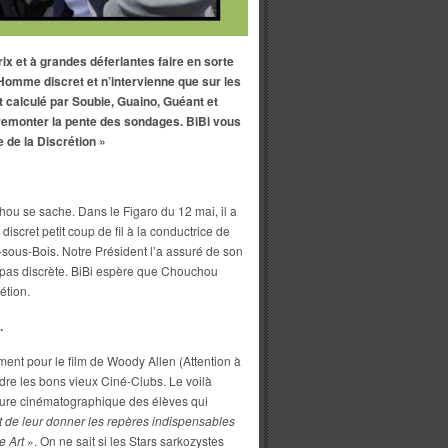
prix et à grandes déferlantes faire en sorte
mme discret et n’intervienne que sur les
it calculé par Soubie, Guaino, Guéant et
emonter la pente des sondages. BiBi vous
 de la Discrétion »
chou se sache. Dans le Figaro du 12 mai, il a
scret petit coup de fil à la conductrice de
sous-Bois. Notre Président l’a assuré de son
n pas discrète. BiBi espère que Chouchou
étion.
.
nt pour le film de Woody Allen (Attention à
dre les bons vieux Ciné-Clubs. Le voilà
lture cinématographique des élèves qui
nt de leur donner les repères indispensables
e Art
». On ne sait si les Stars sarkozystes