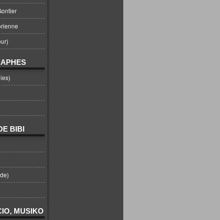
ontier
orienne
ur)
RAPHES
ies)
E BIBI
nde)
IO, MUSIKO