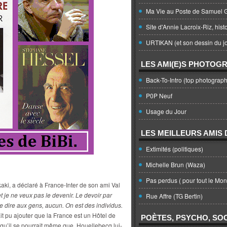
Ma Vie au Poste de Samuel G
Site d'Annie Lacroix-Riz, hist
URTIKAN (et son dessin du jo
LES AMI(E)S PHOTOG
Back-To-Intro (top photograph
P0P Neuf
Usage du Jour
LES MEILLEURS AMIS D
Extimités (politiques)
Michelle Brun (Waza)
Pas perdus ( pour tout le Mo
kaki, a déclaré à France-Inter de son ami Val
t je ne veux pas le devenir. Le devoir par
Rue Affre (TG Bertin)
 le dire aux gens, aucun. On est des individus.
ait pu ajouter que la France est un Hôtel de
POÈTES, PSYCHO, SOC
 qu’il se pourrait même que, Houellebecq lui-