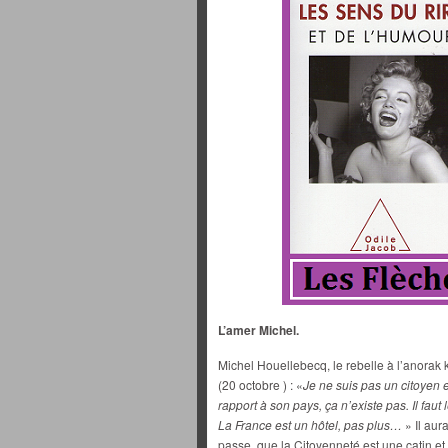
L’amer Michel.
Michel Houellebecq, le rebelle à l’anorak 
(20 octobre ) : «
Je ne suis pas un citoyen e
rapport à son pays, ça n’existe pas. Il faut
La France est un hôtel, pas plus…
» Il aur
passe, que la Citoyenneté est une catin et