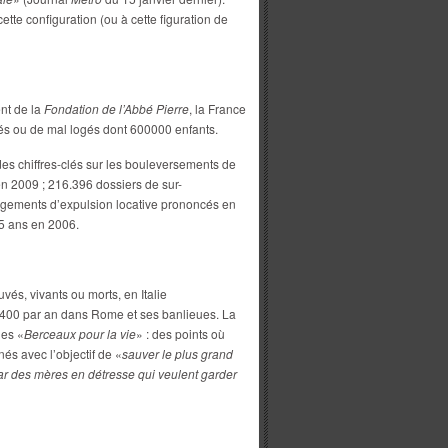
ette configuration (ou à cette figuration de
nt de la
Fondation de l’Abbé Pierre
, la France
és ou de mal logés dont 600000 enfants.
des chiffres-clés sur les bouleversements de
 en 2009 ; 216.396 dossiers de sur-
gements d’expulsion locative prononcés en
5 ans en 2006.
uvés, vivants ou morts, en Italie
e 400 par an dans Rome et ses banlieues. La
des «
Berceaux pour la vie
» : des points où
s avec l’objectif de «
sauver le plus grand
 des mères en détresse qui veulent garder