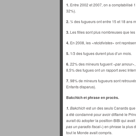
1.
Entre 2002 et 2007, on a comptabilisé 1
32%).
2.
¾ des fugueurs ont entre 15 et 18 ans m
3.
Les filles sont plus nombreuses que les
4.
En 2008, les «
récidivistes
» ont représe
5.
1/3 des fugues durent plus d’un mois.
6.
22% des mineurs fuguent «
par amour
»,
8,5% des fugues ont un rapport avec Intern
7.
98% de mineurs fugueurs sont retrouvés
Enfants disparus).
Bakchich et phrase en procès.
Bakchich
est un des seuls Canards que 
1.
a été condamné pour avoir diffamé le Pri
aurait dû adopter la position-BiBi qui avai
pas un paradis fiscal
») en phrase la plus d
tout le Monde avait compris.