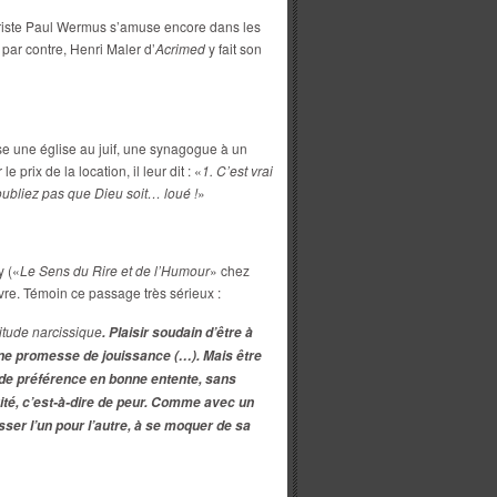
oriste Paul Wermus s’amuse encore dans les
 par contre, Henri Maler d’
Acrimed
y fait son
ose une église au juif, une synagogue à un
prix de la location, il leur dit : «
1. C’est vrai
oubliez pas que Dieu soit… loué !
»
y («
Le Sens du Rire et de l’Humour
» chez
livre. Témoin ce passage très sérieux :
itude narcissique
. Plaisir soudain d’être à
une promesse de jouissance (…). Mais être
; de préférence en bonne entente, sans
vité, c’est-à-dire de peur. Comme avec un
sser l’un pour l’autre, à se moquer de sa