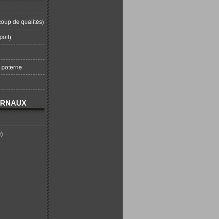
coup de qualités)
poil)
t poterne
URNAUX
e)