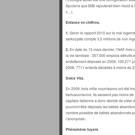
Ajoutons que BiBi rajouterait bien Hulot à c
c…).
Enfance en chiffres.
1.
Selon le rapport 2010 sur le mal logeme
sarkozyste compte 3,5 millions de non log
2.
En date du 15 mars dernier, l’NAF livre 
la vie familiale : 357.000 emplois détruits
endettement déposés en 2009, 105.271 ju
2008, 7711 enfants décédés à moins de 2
Dolce Vita.
En 2009, trois mille nourrissons ont été tro
berlusconienne. Ils seraient pas moins d
capitale italienne a donc décidé de créer 
pourront être déposés les bébés abandonné
nombre possible de bébés abandonnés par
l’anonymat
».
Phénomène fuyant.