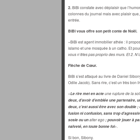
2.
BiBi constate avec déplaisir que l’hum
colonnes du journal mais avec plaisir que,
entrée.
BiBi vous offre son petit conte de Noël.
«BiBi est agent immobilier athée : il prop
islamo et une mosquée à un catho. Et pour le 
vous n’êtes pas proprio des murs. Et 2. N’
Flèche de Cœur.
BiBi s’est attaqué au livre de Daniel Sibon
Odile Jacob). Sans rire, c’est un très bon 
«
une rupture de la sol
Le rire met en acte
deux, d’avoir d’emblée une partenaire, 
deux, c’est aussi être avec son double 
fusion ni confusion, sans trop d’agressi
alter ego
sosie ou un
; pouvoir jouer à pa
».
naïveté, en toute bonne foi
Si bon, Sibony.