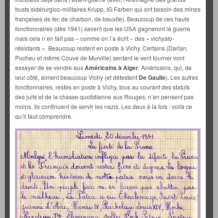
trusts sidérurgico-militaires Krupp, IG Farben qui ont besoin des mines
françaises de fer, de charbon, de bauxite). Beaucoup de ces hauts
fonctionnaires (dès 1941) savent que les USA gagneront la guerre
mais cela n’en fait pas – comme on l’a écrit – des «
vichysto-
résistants
». Beaucoup restent en poste à Vichy. Certains (Darlan,
Pucheu et même Couve de Murville) sentant le vent tourner vont
essayer de se vendre aux
Américains à Alger
, Américains, qui, de
leur côté, aiment beaucoup Vichy (et détestent
De Gaulle
). Les autres
fonctionnaires, restés en poste à Vichy, tous au courant des statuts
des juifs et de la chasse quotidienne aux Rouges, n’en pensent pas
moins. Ils continuent de servir les nazis. Les deux à la fois : voilà ce
qu’il faut comprendre.