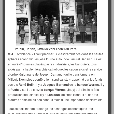
Pétain, Darlan, Laval devant l’hôtel du Parc.
M.A. :
Ambiance ? Il faut préciser. Si c’est l’ambiance dans les hautes
sphères économiques, elle tourne autour de l’amiral Darlan qui s’est
entouré d’hommes placés par les industriels, les banquiers, tous
aidés par la haute hiérarchie catholique, les cagoulards et le service
d’ordre légionnaire de Joseph Darnand (qui le transformera en
Milice). Exemples : derrière le « syndicaliste » appointé par les fonds
secrets
René Belin
, il y a
Jacques Barnaud
de la
banque Worms
, il y
a
Pucheu
sorti de chez la
banque Worms
(Japy) qui s’installe à la
production industrielle, il y a
Lehideux
de chez Renault et des tas
d’autres noms hélas peu connus mais d’une importance décisive etc.
Tout ce petit monde prolonge les échanges économiques très
fructueux déjà dans l’avant-guerre (avec l’Allemagne des grands