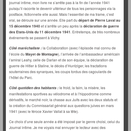
journal intime, mon livre ne s’arrête pas à la fin de l’année 1941
puisqu’il raconte le devenir ultérieur de tous les personnages via la
postface, fictionnelle elle aussi. Mais l’essentiel de ma trame, c’est
vrai, se déroule sur une année. Elle part du
départ de Pierre Laval au
15 décembre 1940
et s’arrête un peu après la
déclaration de guerre
des Etats-Unis du 11 décembre 1941
. Entretemps, de très nombreux
événements se passent à Vichy.
la Collaboration (avec l’épisode mal connu de
Côté maréchaliste :
l’école du
Mayet de Montagne
), l’arrivée de l’ambassadeur américain
l’amiral Leahy, celle de Darlan et de son équipe, la déclaration de
guerre de Hitler à Staline, le décès d’Huntziger, les tractations
souterraines des synarques, les coups tordus des cagoulards de
l’hôtel du Parc.
le froid, la faim, la misère, les
Côté quotidien des habitants :
manifestations sportives au vélodrome et à l’hippodrome comme
dérivatifs, le marché noir, la chasse aux Juifs avec les deux statuts et
la création du Commissariat général aux questions juives en mars
1941 (avec le féroce Xavier Vallat à sa tête).
Ce choix d’une seule année a été imposé par le genre choisi, celui du
Journal intime. Je me voyais mal ennuyer le lecteur avec des