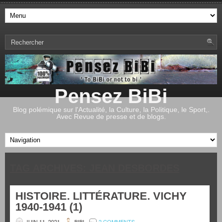
Pensez BiBi
Blog polémique sur l'Actualité, la Culture, la Politique, le Sport,.
Avec Revue de presse et de blogs.
TAG ARCHIVES:
JEAN DESBORDES
HISTOIRE. LITTÉRATURE. VICHY
1940-1941 (1)
JUIN 11, 2021
BIBI
2 COMMENTS