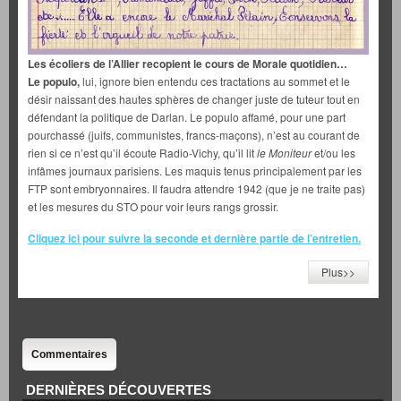
Les écoliers de l’Allier recopient le cours de Morale quotidien…
Le populo,
lui, ignore bien entendu ces tractations au sommet et le
désir naissant des hautes sphères de changer juste de tuteur tout en
défendant la politique de Darlan. Le populo affamé, pour une part
pourchassé (juifs, communistes, francs-maçons), n’est au courant de
rien si ce n’est qu’il écoute Radio-Vichy, qu’il lit
le Moniteur
et/ou les
infâmes journaux parisiens. Les maquis tenus principalement par les
FTP sont embryonnaires. Il faudra attendre 1942 (que je ne traite pas)
et les mesures du STO pour voir leurs rangs grossir.
Cliquez ici pour suivre la seconde et dernière partie de l’entretien.
Plus>>
Commentaires
DERNIÈRES DÉCOUVERTES