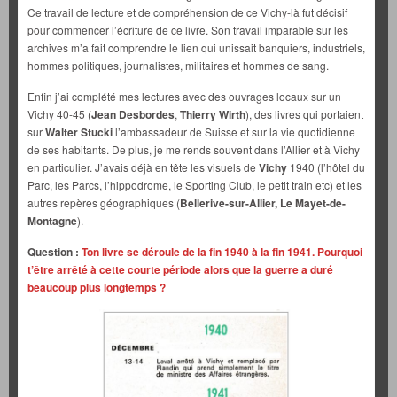
Ce travail de lecture et de compréhension de ce Vichy-là fut décisif
pour commencer l’écriture de ce livre. Son travail imparable sur les
archives m’a fait comprendre le lien qui unissait banquiers, industriels,
hommes politiques, journalistes, militaires et hommes de sang.
Enfin j’ai complété mes lectures avec des ouvrages locaux sur un
Vichy 40-45 (
Jean Desbordes
,
Thierry Wirth
), des livres qui portaient
sur
Walter Stucki
l’ambassadeur de Suisse et sur la vie quotidienne
de ses habitants. De plus, je me rends souvent dans l’Allier et à Vichy
en particulier. J’avais déjà en tête les visuels de
Vichy
1940 (l’hôtel du
Parc, les Parcs, l’hippodrome, le Sporting Club, le petit train etc) et les
autres repères géographiques (
Bellerive-sur-Allier, Le Mayet-de-
Montagne
).
Question :
Ton livre se déroule de la fin 1940 à la fin 1941. Pourquoi
t’être arrêté à cette courte période alors que la guerre a duré
beaucoup plus longtemps ?