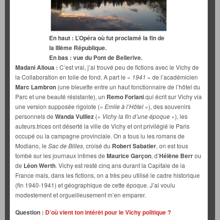
En haut : L’Opéra où fut proclamé la fin de
la IIIème République.
En bas : vue du Pont de Bellerive.
Madani Alioua :
C’est vrai, j’ai trouvé peu de fictions avec le Vichy de
la Collaboration en toile de fond. A part le «
1941
» de l’académicien
Marc Lambron
(une bleuette entre un haut fonctionnaire de l’hôtel du
Parc et une beauté résistante), un
Remo Forlani
qui écrit sur Vichy via
une version supposée rigolote («
Emile à l’Hôtel
»), des souvenirs
personnels de
Wanda Vulliez
(«
Vichy la fin d’une époque
»), les
auteurs.trices ont déserté la ville de Vichy et ont privilégié le Paris
occupé ou la campagne provinciale. On a tous lu les romans de
Modiano, le
Sac de Billes
, croisé du
Robert Sabatier
, on est tous
tombé sur les journaux intimes de
Maurice Garçon
, d’
Hélène Berr
ou
de
Léon Werth
. Vichy est resté cinq ans durant la Capitale de la
France mais, dans les fictions, on a très peu utilisé le cadre historique
(fin 1940-1941) et géographique de cette époque. J’ai voulu
modestement et orgueilleusement m’en emparer.
Question :
D’où vient ton intérêt pour le Vichy politique ?