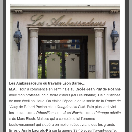
Les Ambassadeurs où travaille Léon Barbe…
M.A. :
Tout a commencé en Terminale au
Lycée Jean Puy
de
Roanne
avec mon professeur d’histoire d’alors (Mr Dieudonné). Ce fut l’année
de mon éveil politique. On était à l’époque de la sortie de la
France de
Vichy
de Robert Paxton et du
Chagrin et la Pitié
. Puis plus tard, vint
les lectures de «
Déposition
» de
Léon Werth
et de «
L’étrange défaite
» de Marc Bloch. Mais ce qui a compté ce fut l’énorme
bouleversement qui s’opéra en moi en découvrant tous les grands
livres d’
Annie Lacroix-Riz
sur la guerre 39-45 et sur l’avant-guerre.