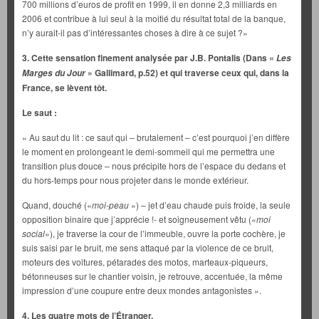
700 millions d’euros de profit en 1999, il en donne 2,3 milliards en
2006 et contribue à lui seul à la moitié du résultat total de la banque,
n’y aurait-il pas d’intéressantes choses à dire à ce sujet ?»
3. Cette sensation finement analysée par J.B. Pontalis (Dans «
Les
» Gallimard, p.52) et qui traverse ceux qui, dans la
Marges du Jour
France, se lèvent tôt.
Le saut :
« Au saut du lit : ce saut qui – brutalement – c’est pourquoi j’en diffère
le moment en prolongeant le demi-sommeil qui me permettra une
transition plus douce – nous précipite hors de l’espace du dedans et
du hors-temps pour nous projeter dans le monde extérieur.
Quand, douché («
moi-peau
») – jet d’eau chaude puis froide, la seule
opposition binaire que j’apprécie !- et soigneusement vêtu («
moi
social
»), je traverse la cour de l’immeuble, ouvre la porte cochère, je
suis saisi par le bruit, me sens attaqué par la violence de ce bruit,
moteurs des voitures, pétarades des motos, marteaux-piqueurs,
bétonneuses sur le chantier voisin, je retrouve, accentuée, la même
impression d’une coupure entre deux mondes antagonistes ».
4. Les quatre mots de l’Étranger.