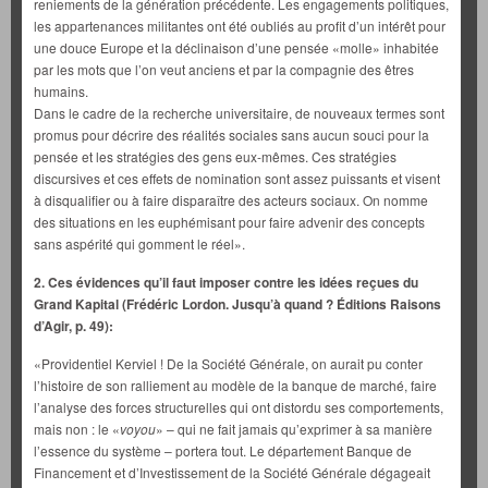
reniements de la génération précédente. Les engagements politiques,
les appartenances militantes ont été oubliés au profit d’un intérêt pour
une douce Europe et la déclinaison d’une pensée «molle» inhabitée
par les mots que l’on veut anciens et par la compagnie des êtres
humains.
Dans le cadre de la recherche universitaire, de nouveaux termes sont
promus pour décrire des réalités sociales sans aucun souci pour la
pensée et les stratégies des gens eux-mêmes. Ces stratégies
discursives et ces effets de nomination sont assez puissants et visent
à disqualifier ou à faire disparaître des acteurs sociaux. On nomme
des situations en les euphémisant pour faire advenir des concepts
sans aspérité qui gomment le réel».
2. Ces évidences qu’il faut imposer contre les idées reçues du
Grand Kapital (Frédéric Lordon. Jusqu’à quand ? Éditions Raisons
d’Agir, p. 49):
«Providentiel Kerviel ! De la Société Générale, on aurait pu conter
l’histoire de son ralliement au modèle de la banque de marché, faire
l’analyse des forces structurelles qui ont distordu ses comportements,
mais non : le «
voyou
» – qui ne fait jamais qu’exprimer à sa manière
l’essence du système – portera tout. Le département Banque de
Financement et d’Investissement de la Société Générale dégageait