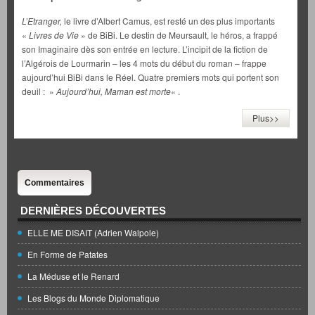
L’Etranger,
le livre d’Albert Camus, est resté un des plus importants
«
Livres de Vie
» de BiBi. Le destin de Meursault, le héros, a frappé
son Imaginaire dès son entrée en lecture. L’incipit de la fiction de
l’Algérois de Lourmarin – les 4 mots du début du roman – frappe
aujourd’hui BiBi dans le Réel. Quatre premiers mots qui portent son
deuil : »
Aujourd’hui, Maman est morte
« .
Plus>>
Commentaires
DERNIÈRES DÉCOUVERTES
ELLE ME DISAIT (Adrien Walpole)
En Forme de Patates
La Méduse et le Renard
Les Blogs du Monde Diplomatique