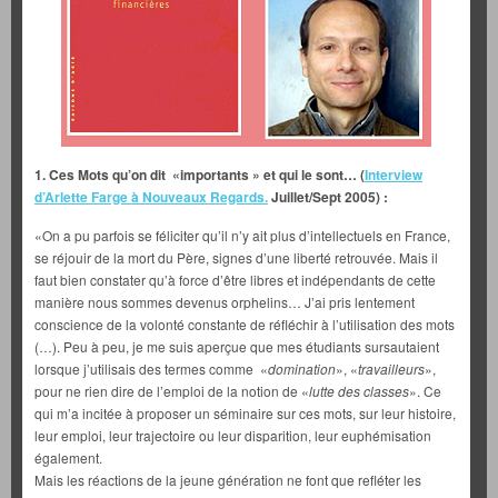
1. Ces Mots qu’on dit «
importants » et qui le sont… (
Interview
d’Arlette Farge à Nouveaux Regards.
Juillet/Sept 2005) :
«On a pu parfois se féliciter qu’il n’y ait plus d’intellectuels en France,
se réjouir de la mort du Père, signes d’une liberté retrouvée. Mais il
faut bien constater qu’à force d’être libres et indépendants de cette
manière nous sommes devenus orphelins… J’ai pris lentement
conscience de la volonté constante de réfléchir à l’utilisation des mots
(…). Peu à peu, je me suis aperçue que mes étudiants sursautaient
lorsque j’utilisais des termes comme «
domination
», «
travailleurs
»,
pour ne rien dire de l’emploi de la notion de «
lutte des classes
». Ce
qui m’a incitée à proposer un séminaire sur ces mots, sur leur histoire,
leur emploi, leur trajectoire ou leur disparition, leur euphémisation
également.
Mais les réactions de la jeune génération ne font que refléter les