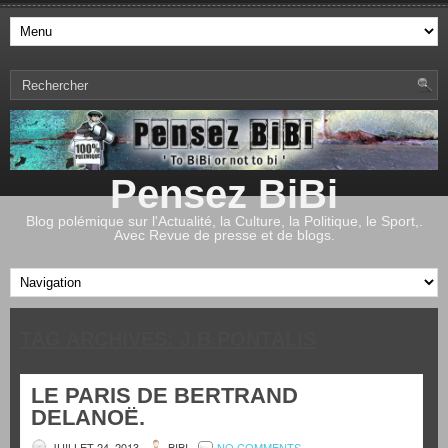
Pensez BiBi
Blog polémique sur l'Actualité, la Culture, la Politique, le Sport,.
Avec Revue de presse et de blogs.
TAG ARCHIVES:
J.B.PONTALIS
LE PARIS DE BERTRAND
DELANOË.
JUILLET 24, 2013
BIBI
NO COMMENTS