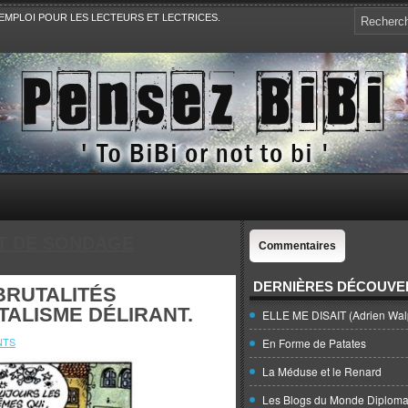
EMPLOI POUR LES LECTEURS ET LECTRICES.
e, la Politique, le Sport,. Avec Revue de presse et de blogs.
UT DE SONDAGE
Commentaires
DERNIÈRES DÉCOUVE
BRUTALITÉS
TALISME DÉLIRANT.
ELLE ME DISAIT (Adrien Wal
NTS
En Forme de Patates
La Méduse et le Renard
Les Blogs du Monde Diploma