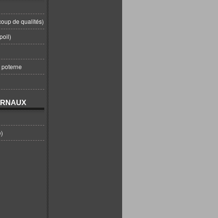
coup de qualités)
poil)
t poterne
URNAUX
e)