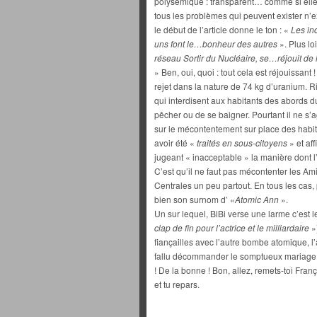
polysémique : transparent… comme si elle d
tous les problèmes qui peuvent exister n’e
le début de l’article donne le ton : «
Les in
uns font le…bonheur des autres
». Plus lo
réseau Sortir du Nucléaire, se…réjouit de l
» Ben, oui, quoi : tout cela est réjouissant 
rejet dans la nature de 74 kg d’uranium. 
qui interdisent aux habitants des abords d
pêcher ou de se baigner. Pourtant il ne s’a
sur le mécontentement sur place des habita
avoir été «
traités en sous-citoyens
» et af
jugeant « inacceptable » la manière dont l’
C’est qu’il ne faut pas mécontenter les Ami
Centrales un peu partout. En tous les cas
bien son surnom d’ «
Atomic Ann
».
Un sur lequel, BiBi verse une larme c’est l
clap de fin pour l’actrice et le milliardaire
»
fiançailles avec l’autre bombe atomique, l
fallu décommander le somptueux mariage et
! De la bonne ! Bon, allez, remets-toi Fra
et tu repars.