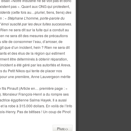
isait «Notre Industrie ne se voit pas et donc
xistent pas ». Quant aux ONG qui protestent,
cidents
(cette fois au…pluriel, tiens, tiens)
des
in : «
Stéphane L’homme, porte-parole du
’émoi suscité par les deux fuites successives.
! Rien ne sera dit sur la fuite qui a conduit au
Rien ne sera dit des mesures de précautions
u site de consommer l’eau, d’arroser, de
git que d’un incident, hein ? Rien ne sera dit
nts et des élus de la région qui estiment
firment être déterminés à obtenir réparation,
incident a été géré par les autorités et Areva.
s du Petit Nikos qui tente de placer nos
, pour une première, Anne Lauvergeon mérite
e fils Pinault (Article en… première page : «
). Monsieur François-Henri a du rompre ses
’actrice égyptienne Salma Hayek. Il a aussi
 la robe à 315.000 dollars. En voilà de l’Info
nçois-Henry. Pas de bêtises ! Un coup de Pinot
Plus>>