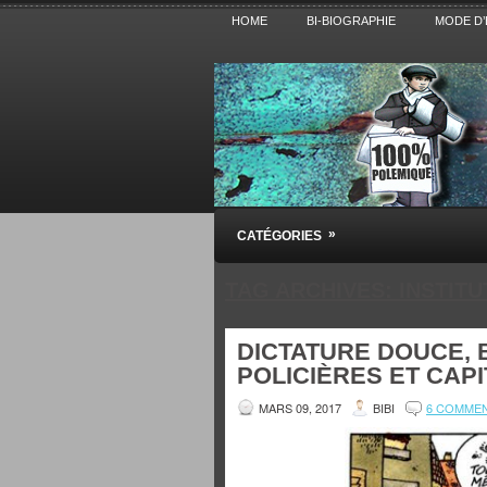
HOME
BI-BIOGRAPHIE
MODE D’
Pensez BiBi
»
CATÉGORIES
Blog polémique sur l'Actualité, la Cultur
TAG ARCHIVES:
INSTIT
DICTATURE DOUCE, 
POLICIÈRES ET CAPI
MARS 09, 2017
BIBI
6 COMME