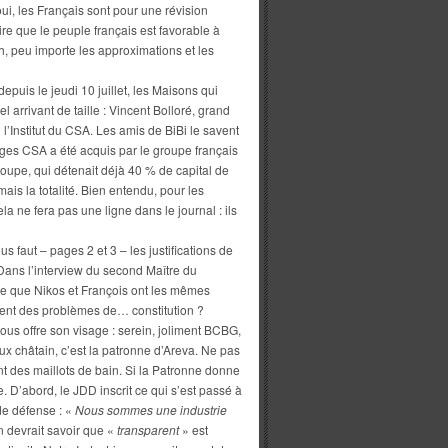
ui, les Français sont pour une révision
uire que le peuple français est favorable à
ah, peu importe les approximations et les
puis le jeudi 10 juillet, les Maisons qui
rrivant de taille : Vincent Bolloré, grand
u l’Institut du CSA. Les amis de BiBi le savent
dages CSA a été acquis par le groupe français
oupe, qui détenait déjà 40 % de capital de
ais la totalité. Bien entendu, pour les
a ne fera pas une ligne dans le journal : ils
us faut – pages 2 et 3 – les justifications de
. Dans l’interview du second Maître du
e que Nikos et François ont les mêmes
ment des problèmes de… constitution ?
ous offre son visage : serein, joliment BCBG,
ux châtain, c’est la patronne d’Areva. Ne pas
nt des maillots de bain. Si la Patronne donne
e. D’abord, le JDD inscrit ce qui s’est passé à
de défense : «
Nous sommes une industrie
devrait savoir que «
transparent
» est