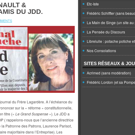
NAULT &
Etc-Iste
AMIS DU JDD.
Frédéric Schiffter (sans beau
MMENTS
La Main de Singe (un site au 
La Pensée du Discours
Librelulle : potache potiche e
Nos Consolations
SITES RÉSEAUX & JO
Acrimed (sans modération)
Frédéric Lordon (et sa Pomp
 journal du Frère Lagardère. A l’échéance du
ononcer sur la « réforme » constitutionnelle,
n titre («
Le Grand Suspense
»). Le JDD a
( rappelons-nous que l’ancienne directrice
ue la Patronne des Patrons, Laurence Parisot,
ire majoritaire dans l’Entreprise). Les