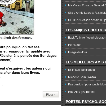
Ma Vie au Poste de Samuel G
Site d'Annie Lacroix-Riz, hist
URTIKAN (et son dessin du jo
LES AMI(E)S PHOTOG
Back-To-Intro (top photograph
P0P Neuf
re pourquoi on tait ses
r et remarquer la rapidité avec
Usage du Jour
. Résister à la pensée des Sondages
rement).
LES MEILLEURS AMIS D
eut s’esquiver : les auteurs qui
Extimités (politiques)
lus
cher
dans leurs livres.
.
Michelle Brun (Waza)
Pas perdus ( pour tout le Mo
*
Rue Affre (TG Bertin)
Plus>>
POÈTES, PSYCHO, SOC