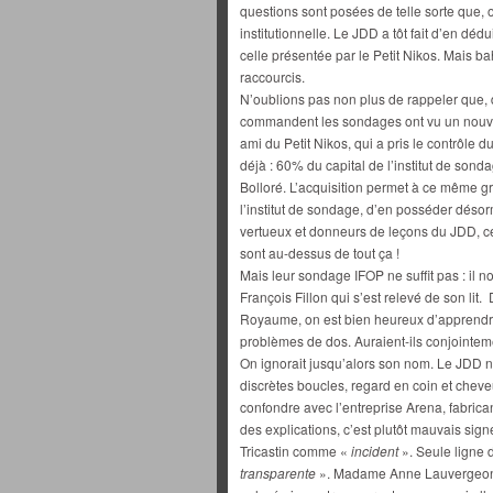
questions sont posées de telle sorte que, o
institutionnelle. Le JDD a tôt fait d’en déd
celle présentée par le Petit Nikos. Mais b
raccourcis.
N’oublions pas non plus de rappeler que, de
commandent les sondages ont vu un nouvel a
ami du Petit Nikos, qui a pris le contrôle d
déjà : 60% du capital de l’institut de son
Bolloré. L’acquisition permet à ce même gr
l’institut de sondage, d’en posséder désorm
vertueux et donneurs de leçons du JDD, cel
sont au-dessus de tout ça !
Mais leur sondage IFOP ne suffit pas : il no
François Fillon qui s’est relevé de son lit
Royaume, on est bien heureux d’apprendr
problèmes de dos. Auraient-ils conjointe
On ignorait jusqu’alors son nom. Le JDD n
discrètes boucles, regard en coin et cheve
confondre avec l’entreprise Arena, fabrica
des explications, c’est plutôt mauvais sign
Tricastin comme «
incident
». Seule ligne 
transparente
». Madame Anne Lauvergeon 