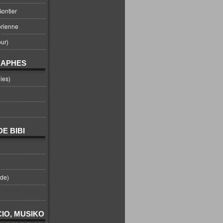
ontier
orienne
ur)
RAPHES
ies)
E BIBI
nde)
IO, MUSIKO