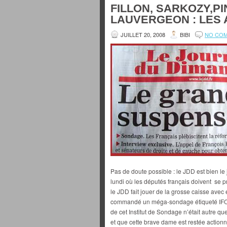
FILLON, SARKOZY,PI
LAUVERGEON : LES 
JUILLET 20, 2008
BIBI
NO CO
Pas de doute possible : le JDD est bien le
lundi où les députés français doivent se pr
le JDD fait jouer de la grosse caisse avec e
commandé un méga-sondage étiqueté IFOP 
de cet Institut de Sondage n’était autre q
et que cette brave dame est restée actionna