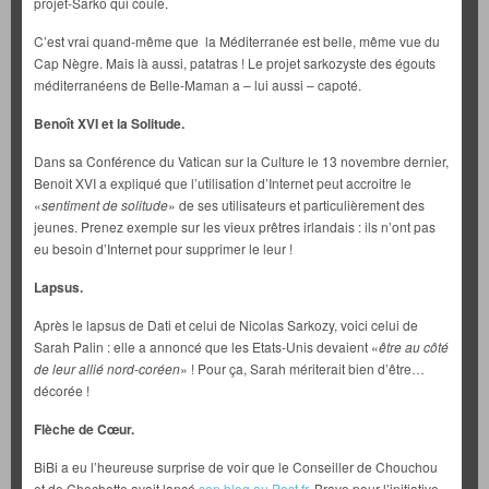
projet-Sarko qui coule.
C’est vrai quand-même que la Méditerranée est belle, même vue du
Cap Nègre. Mais là aussi, patatras ! Le projet sarkozyste des égouts
méditerranéens de Belle-Maman a – lui aussi – capoté.
Benoît XVI et la Solitude.
Dans sa Conférence du Vatican sur la Culture le 13 novembre dernier,
Benoit XVI a expliqué que l’utilisation d’Internet peut accroitre le
«
sentiment de solitude
» de ses utilisateurs et particulièrement des
jeunes. Prenez exemple sur les vieux prêtres irlandais : ils n’ont pas
eu besoin d’Internet pour supprimer le leur !
Lapsus.
Après le lapsus de Dati et celui de Nicolas Sarkozy, voici celui de
Sarah Palin : elle a annoncé que les Etats-Unis devaient «
être au côté
de leur allié nord-coréen
» ! Pour ça, Sarah mériterait bien d’être…
décorée !
Flèche de Cœur.
BiBi a eu l’heureuse surprise de voir que le Conseiller de Chouchou
et de Chochotte avait lancé
son blog au Post.fr.
Bravo pour l’initiative