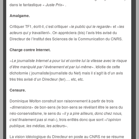
dans le fantastique «
Juste Prix
« .
Amalgame.
Critiquer TF1, écrit-il, c’est critiquer «
le public qui le regarde
» et «
les
acteurs qui y travaillent
». On appréciera (bis) l’avis très avisé du
Directeur de l’Institut des Sciences de la Communication du CNRS.
Charge contre Internet.
«
Le journaliste Internet a pour lui et contre lui la vitesse avec le risque
d’être manipulé par l’évènement et par lui-même
». Idiotie de cette
dichotomie ( journaliste/journaliste du Net) mais il s’agit là d’un avis
très très avisé d’un Directeur (ter)…. etc, etc.
Censure.
Dominique Wolton construit son raisonnement à partir de trois
«
dimensions
» de bon-sens (le bon-sens se révélant être le sens du
néo-conservatisme, le sens du «
il y a pire ailleurs, donc chez nous,
c’est finalement pas si mal
»), trois entités donc que sont «
l’opinion
publique, les médias, les acteurs
».
La vision idéologique du Directeur en poste au CNRS ne se résume