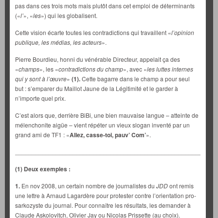
pas dans ces trois mots mais plutôt dans cet emploi de déterminants
(«
l’
», «
les
») qui les globalisent.
Cette vision écarte toutes les contradictions qui travaillent «
l’opinion
publique, les médias, les acteurs
».
Pierre Bourdieu, honni du vénérable Directeur, appelait ça des
«
champs
», les «
contradictions du champ
», avec «
les luttes internes
qui y sont à l’œuvre
»
(1).
Cette bagarre dans le champ a pour seul
but : s’emparer du Maillot Jaune de la Légitimité et le garder à
n’importe quel prix.
C’est alors que, derrière BiBi, une bien mauvaise langue – atteinte de
mélenchonite aigüe – vient répéter un vieux slogan inventé par un
grand ami de TF1 : «
Allez, casse-toi, pauv’ Com’
».
___________________________________________________________
(1) Deux exemples :
1.
En nov 2008, un certain nombre de journalistes du
JDD
ont remis
une lettre à Arnaud Lagardère pour protester contre l’orientation pro-
sarkozyste du journal. Pour connaître les résultats, les demander à
Claude Askolovitch, Olivier Jay ou Nicolas Prissette (au choix).