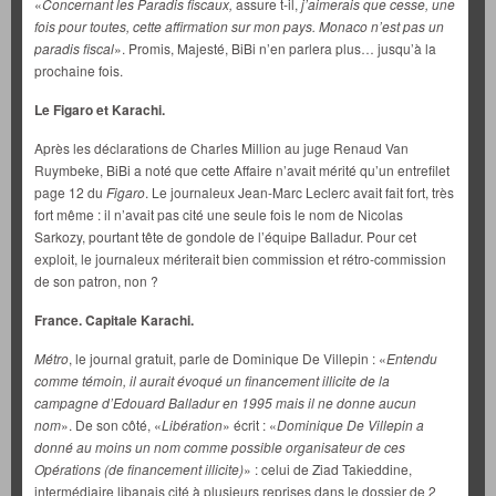
«
Concernant les Paradis fiscaux,
assure t-il,
j’aimerais que cesse, une
fois pour toutes, cette affirmation sur mon pays. Monaco n’est pas un
paradis fiscal
». Promis, Majesté, BiBi n’en parlera plus… jusqu’à la
prochaine fois.
Le Figaro et Karachi.
Après les déclarations de Charles Million au juge Renaud Van
Ruymbeke, BiBi a noté que cette Affaire n’avait mérité qu’un entrefilet
page 12 du
Figaro
. Le journaleux Jean-Marc Leclerc avait fait fort, très
fort même : il n’avait pas cité une seule fois le nom de Nicolas
Sarkozy, pourtant tête de gondole de l’équipe Balladur. Pour cet
exploit, le journaleux mériterait bien commission et rétro-commission
de son patron, non ?
France. Capitale Karachi.
Métro
, le journal gratuit, parle de Dominique De Villepin : «
Entendu
comme témoin, il aurait évoqué un financement illicite de la
campagne d’Edouard Balladur en 1995 mais il ne donne aucun
nom
». De son côté, «
Libération
» écrit : «
Dominique De Villepin a
donné au moins un nom comme possible organisateur de ces
Opérations (de financement illicite)
» : celui de Ziad Takieddine,
intermédiaire libanais cité à plusieurs reprises dans le dossier de 2