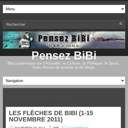
Pensez BiBi
Blog polémique sur l'Actualité, la Culture, la Politique, le Sport,.
Avec Revue de presse et de blogs.
TAG ARCHIVES:
FIGARO
LES FLÈCHES DE BIBI (1-15
NOVEMBRE 2011)
NOVEMBRE 09, 2011
BIBI
2 COMMENTS