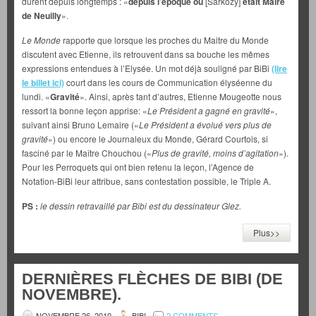
durent depuis longtemps : «
depuis l’époque où
[Sarkozy]
était Maire
de Neuilly
».
Le Monde
rapporte que lorsque les proches du Maitre du Monde
discutent avec Etienne, ils retrouvent dans sa bouche les mêmes
expressions entendues à l’Elysée. Un mot déjà souligné par BiBi
(lire
le billet ici)
court dans les cours de Communication élyséenne du
lundi. «
Gravité
». Ainsi, après tant d’autres, Etienne Mougeotte nous
ressort la bonne leçon apprise: «
Le Président a gagné en gravité
»,
suivant ainsi Bruno Lemaire («
Le Président a évolué vers plus de
gravité
») ou encore le Journaleux du Monde, Gérard Courtois, si
fasciné par le Maître Chouchou («
Plus de gravité, moins d’agitation
»).
Pour les Perroquets qui ont bien retenu la leçon, l’Agence de
Notation-BiBi leur attribue, sans contestation possible, le Triple A.
PS :
le dessin retravaillé par Bibi est du dessinateur Glez.
Plus>>
DERNIÈRES FLÈCHES DE BIBI (DE
NOVEMBRE).
NOVEMBRE 26, 2010
BIBI
2 COMMENTS