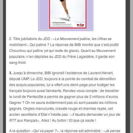
2. Titre jubilatoire du JDD : «
Le Mouvement patine, les Ultras se
mobilisent
». Qui patine ? La réponse de BiBi montre que c’est plutôt
Chouchou qui patine (et qui reste de glace). Quant au Mouvement
populaire, n’en déplaise au JDD du Frère Lagardère, il garde son
sang-froid.
3.
Jusqu’à dimanche, BiBi ignorait l’existence de Laurent Hénart,
député UMP. Le JDD, toujours à la pointe du combat de démolition
des acquis populaires, lui a offert une demi-page pour fustiger les
français toujours aussi fainéants. Rendez-vous compte : de travailler
le lundi de Pentecôte a permis de gagner plus de 2 millions d’euros.
Gagner ? On ne saura évidemment pas où sont passés les millions
gagnés. Ongles manucurés, cravate rouge et chemise rayée, cet
ancien secrétaire d’Etat n’hésite pas : «
Il faudra demander un jour de
RTT aux Français
». Allez ! Au turbin ! Et que ça saute !
A la question «
Qui va payer ?
», la réponse est admirable : «
Je pense