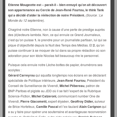
Etienne Mougeotte est – parait-il – bien ennuyé qu’on ait découvert
son appartenance au Cercle de Jean-René Fourtou, le think Tank
qui a décidé d’aider la réélection de notre Président.
(Source : Le
Monde du 12 septembre).
Chagriné notre Etienne, non à cause d’une perte de prestige auprès
des (é)lecteurs-lambda. Non, ce qui ennuie ce Grand Journaleux,
c’est qu’on puisse
1.
le prendre pour un journaliste partisan, lui qui se
pique d’objectivité depuis la Nuit des Temps des Médias. Et
2.
qu’on
puisse continuer à se moquer de lui dans sa propre rédaction où son
adoration pour son Idole Nicolas fait beaucoup rire le personnel.
Puisque cela ennuie notre Lèche-bottes de papier, énumérons ses
acolytes :
Gérard Carreyrou
qui squatta longtemps nos écrans en se déclarant
spécialiste de Politique intérieure,
Jean-René Fourtou
, Président du
Conseil de Surveillance de Vivendi,
Michel Pébereau
, patron de
BNP-Paribas et pigiste au JDD où il se fait l’expert de la Rubrique
Science-Fiction,
Michel Calzeroni,
communicant number One de
Vivendi,
Pierre Giacometti,
expert élyséen,
Geoffroy Didier,
suiveur
de Brice Hortefeux,
Camille Pascal
et l’ex-taulard
Alain Carignon
qui
a su y faire pour opérer une souterraine et avantageuse reconversion
auprès du Petit Chef. Enfin, autre aide précieuse:
,