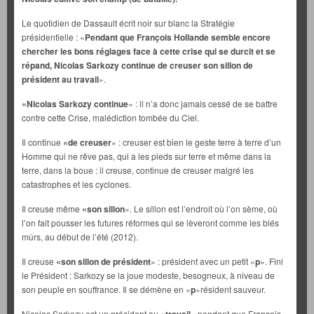
Le quotidien de Dassault écrit noir sur blanc la Stratégie
présidentielle : «
Pendant que François Hollande semble encore
chercher les bons réglages face à cette crise qui se durcit et se
répand, Nicolas Sarkozy continue de creuser son sillon de
président au travail
».
«Nicolas Sarkozy continue
» : il n’a donc jamais cessé de se battre
contre cette Crise, malédiction tombée du Ciel.
Il continue
«de creuser
» : creuser est bien le geste terre à terre d’un
Homme qui ne rêve pas, qui a les pieds sur terre et même dans la
terre, dans la boue : il creuse, continue de creuser malgré les
catastrophes et les cyclones.
Il creuse même
«
son sillon
». Le sillon est l’endroit où l’on sème, où
l’on fait pousser les futures réformes qui se lèveront comme les blés
mûrs, au début de l’été (2012).
Il creuse
«
son sillon de président
» : président avec un petit «
p
». Fini
le Président : Sarkozy se la joue modeste, besogneux, à niveau de
son peuple en souffrance. Il se démène en «
p
»résident sauveur.
Nicolas Sarkozy est un président au
» pendant que François