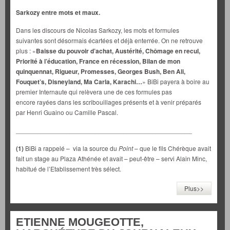
Sarkozy entre mots et maux.
Dans les discours de Nicolas Sarkozy, les mots et formules
suivantes sont désormais écartées et déjà enterrée. On ne retrouve
plus : «
Baisse du pouvoir d’achat, Austérité, Chômage en recul,
Priorité à l’éducation, France en récession, Bilan de mon
quinquennat, Rigueur, Promesses, Georges Bush, Ben Ali,
Fouquet’s, Disneyland, Ma Carla, Karachi…
» BiBi payera à boire au
premier Internaute qui relèvera une de ces formules pas
encore rayées dans les scribouillages présents et à venir préparés
par Henri Guaino ou Camille Pascal.
_________________________________________________
(1)
BiBi a rappelé – via la source du
Point
– que le fils Chérèque avait
fait un stage au Plaza Athénée et avait – peut-être – servi Alain Minc,
habitué de l’Etablissement très sélect.
Plus>>
ETIENNE MOUGEOTTE,