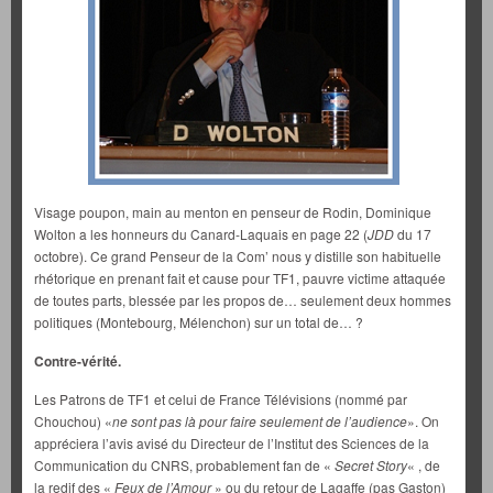
Visage poupon, main au menton en penseur de Rodin, Dominique
Wolton a les honneurs du Canard-Laquais en page 22 (
JDD
du 17
octobre). Ce grand Penseur de la Com’ nous y distille son habituelle
rhétorique en prenant fait et cause pour TF1, pauvre victime attaquée
de toutes parts, blessée par les propos de… seulement deux hommes
politiques (Montebourg, Mélenchon) sur un total de… ?
Contre-vérité.
Les Patrons de TF1 et celui de France Télévisions (nommé par
Chouchou) «
ne sont pas là pour faire seulement de l’audience
». On
appréciera l’avis avisé du Directeur de l’Institut des Sciences de la
Communication du CNRS, probablement fan de «
Secret Story
« , de
la redif des «
Feux de
l’Amour
» ou du retour de Lagaffe (pas Gaston)