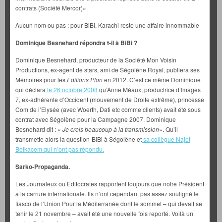
contrats (Société Mercor)».
Aucun nom ou pas : pour BiBi, Karachi reste une affaire innommable
Dominique Besnehard répondra t-il à BiBi ?
Dominique Besnehard, producteur de la Société Mon Voisin
Productions, ex-agent de stars, ami de Ségolène Royal, publiera ses
Mémoires pour les
Editions Plon
en 2012. C’est ce même Dominique
qui déclara
le 26 octobre 2008
qu’Anne Méaux, productrice d’Images
7, ex-adhérente d’Occident (mouvement de Droite extrême), princesse
Com de l’Elysée (avec Woerth, Dati etc comme clients) avait été sous
contrat avec Ségolène pour la Campagne 2007. Dominique
Besnehard dit : «
Je crois beaucoup à la transmission
». Qu’il
transmette alors la question-BiBi à Ségolène et
sa collègue Najet
Belkacem qui n’ont pas répondu.
Sarko-Propaganda.
Les Journaleux ou Editocrates rapportent toujours que notre Président
a la carrure internationale. Ils n’ont cependant pas assez souligné le
fiasco de l’Union Pour la Méditerranée dont le sommet – qui devait se
tenir le 21 novembre – avait été une nouvelle fois reporté. Voilà un