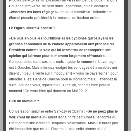
«travail
Hollande tergiverse, se perd dans l’attentisme, en est encore à
«
chercher les bons réglages
» de son motoculteur. Hollande : cet
éternel pseudo-président à la ramasse, en tracteur-arrière.
Le Figaro, Maitre-Danseur ?
«
De plus en plus les tourbillons et les cyclones qui balayent les
grandes économies de la Planète apparaissent aux proches du
Président comme la voie qui lui permettra de reconquérir une
opinion qui lui reste pour le moment largement réfractaire
». Le
Combat réside dans ces trois mots : «
pour le moment
». L’avantage
est à Gauche. Mais attendez -malgré les sondages défavorables qui
disent un peu la vérité sur l’impopularité – vous ne payerez rien pour
attendre. Riez, Gens de Gauche pour le moment, mais… attendez la
suite. Amusez-vous, rigolez bien ! C’est ça, chantez bien pour le
moment ! On verra bien qui dansera en Mai 2012.
BiBi un menteur ?
Conversation surprise entre Sarkozy et Obama : «
Je ne peux plus le
voir, c’est un menteur
» aurait lâché notre petit Chef à l’encontre du
Premier ministre israélien Benjamin Netanyahou. Mais il n’aurait pas
été impossible que ce soit l’inverse et que cette phrase ait été