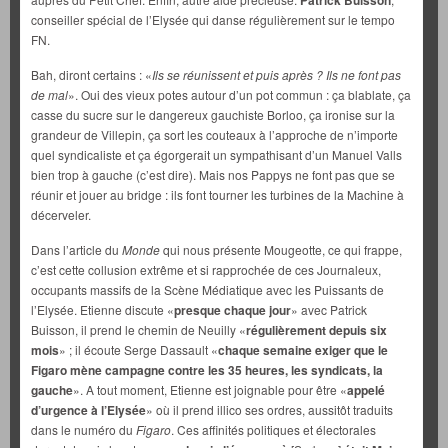
Patrick Buisson
conseiller spécial de l’Elysée qui danse régulièrement sur le tempo
FN.
Bah, diront certains : «
Ils se réunissent et puis après ? Ils ne font pas
de mal
». Oui des vieux potes autour d’un pot commun : ça blablate, ça
casse du sucre sur le dangereux gauchiste Borloo, ça ironise sur la
grandeur de Villepin, ça sort les couteaux à l’approche de n’importe
quel syndicaliste et ça égorgerait un sympathisant d’un Manuel Valls
bien trop à gauche (c’est dire). Mais nos Pappys ne font pas que se
réunir et jouer au bridge : ils font tourner les turbines de la Machine à
décerveler.
Dans l’article du
Monde
qui nous présente Mougeotte, ce qui frappe,
c’est cette collusion extrême et si rapprochée de ces Journaleux,
occupants massifs de la Scène Médiatique avec les Puissants de
l’Elysée. Etienne discute «
presque chaque jour
» avec Patrick
Buisson, il prend le chemin de Neuilly «
régulièrement depuis six
mois
» ; il écoute Serge Dassault «
chaque semaine exiger que le
Figaro mène campagne contre les 35 heures, les syndicats, la
gauche
». A tout moment, Etienne est joignable pour être «
appelé
d’urgence à l’Elysée
» où il prend illico ses ordres, aussitôt traduits
dans le numéro du
Figaro
. Ces affinités politiques et électorales