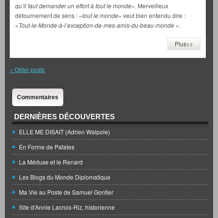
qu’il faut demander un effort à tout le monde
». Merveilleux
détournement de sens : «
tout le monde
» veut bien entendu dire :
«
Tout-le-Monde-à-l’exception-de-mes-amis-du-beau-monde
».
Plus>>
«
Older posts
Commentaires
DERNIÈRES DÉCOUVERTES
ELLE ME DISAIT (Adrien Walpole)
En Forme de Patates
La Méduse et le Renard
Les Blogs du Monde Diplomatique
Ma Vie au Poste de Samuel Gontier
Site d'Annie Lacroix-Riz, historienne