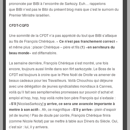
prononcée par BiBi à l’encontre de Sarkozy. Euh… rappelons
que BiBi n’est pas le Bibi du présent blog mais que c’est le surnom du
Premier Ministre israélien.
CFDT-CQFD
Une sommité de la CFDT n’a pas apprécié du tout que BiBi s’attaque
au fils de François Chérèque. «
Ce n’est pas franchement correct
»
et même plus : placer Chérèque – père et fils
(1)
«
en serviteurs du
beau monde
» est diffamatoire.
La semaine dernière, François Chérèque s’est montré, une fois
encore, toujours aussi limite dans son flirt sarkozyste. Le Boss de la
CFDT est toujours à croire que le Père Noël de Droite va amener de
beaux cadeaux pour les Travailleurs. Voilà Chouchou qui déjeune
avec une délégation de jeunes syndicalistes mondiaux à Cannes,
voilà qu’il fait ses sempiternelles promesses sur pouvoir d’achat et
emploi et hop, hop, hop voilà notre bon père François qui s’extasie :
«
S’il
[NicolasSarkozy]
y arrive, ce sera une avancée importante à
mettre à son actif
». Ah, ce magnifique «
S’il y arrive
» plein d’espoir
(et de leurre) ! Pas de doute par contre, François Chérèque finira
(comme Nicole Notat) par se mettre à table aux Dîners du Siècle. Oui,
c’est sûr : lui, il y arrivera.