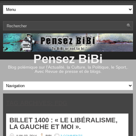
Pensez BiBi
Blog polémique sur l'Actualité, la Culture, la Politique, le Sport,.
Avec Revue de presse et de blogs.
TAG ARCHIVES:
FDG
BILLET 1400 : « LE LIBÉRALISME,
LA GAUCHE ET MOI ».
JUIN 03, 2014
BIBI
3 COMMENTS