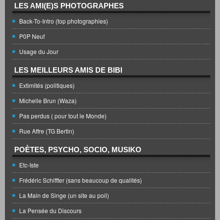
LES AMI(E)S PHOTOGRAPHES
Back-To-Intro (top photographies)
P0P Neuf
Usage du Jour
LES MEILLEURS AMIS DE BIBI
Extimités (politiques)
Michelle Brun (Waza)
Pas perdus ( pour tout le Monde)
Rue Affre (TG Bertin)
POÈTES, PSYCHO, SOCIO, MUSIKO
Etc-Iste
Frédéric Schiffter (sans beaucoup de qualités)
La Main de Singe (un site au poil)
La Pensée du Discours