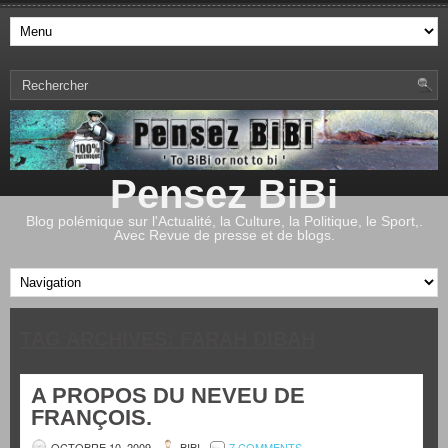
Pensez BiBi
Blog polémique sur l'Actualité, la Culture, la Politique, le Sport,.
Avec Revue de presse et de blogs.
TAG ARCHIVES:
FARAH DIBAH
A PROPOS DU NEVEU DE
FRANÇOIS.
OCTOBRE 10, 2009
BIBI
7 COMMENTS