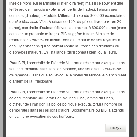
livre de Monsieur le Ministre (il n’en dira rien) mais il se souvient que
le Neveu de François a voté la loi liberticide Hadopi. Faisons ses
comptes (d’auteur) : Frédéric Mitterrand a vendu 300.000 exemplaires
de «
La Mauvaise Vie
». A raison de 10% du prix du livre (environ 20
euros), ses droits d’auteur s’élèvent au bas mot à 600.000 euros (sans
compter un probable retirage). BiBi suggère à notre Ministre de
réparer son «
erreur
» en faisant don d’une partie de ses royalties à
des Organisations qui se battent contre la Prostitution d’enfants ou
d’éphèbes majeurs. En Thaïlande (qu’il connaît bien) ou ailleurs.
Pour BiBi, l’obscénité de Frédéric Mitterrand réside par exemple dans
son documentaire sur Grace de Monaco, une soi-disant «
Princesse
de légende
», sans que soit évoqué le moins du Monde le blanchiment
d’argent de la Principauté.
Pour BiBi, l’obscénité de Frédéric Mitterrand réside par exemple dans
ce documentaire sur Farah Pahlavi, née Diba, femme du Shah,
dictateur de l’Iran dont la police politique exécuta, tortura nombre de
démocrates dans les prisons d’alors. Documentaire où BiBi a attendu
en vain une évocation de ces horreurs.
Plus>>