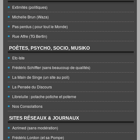
Extimités (politiques)
Michelle Brun (Waza)
Pas perdus ( pour tout le Monde)
Rue Affre (TG Bertin)
POÈTES, PSYCHO, SOCIO, MUSIKO
Etc-Iste
Frédéric Schiffter (sans beaucoup de qualités)
La Main de Singe (un site au poil)
La Pensée du Discours
Librelulle : potache potiche et poterne
Nos Consolations
SITES RÉSEAUX & JOURNAUX
Acrimed (sans modération)
Frédéric Lordon (et sa Pompe)