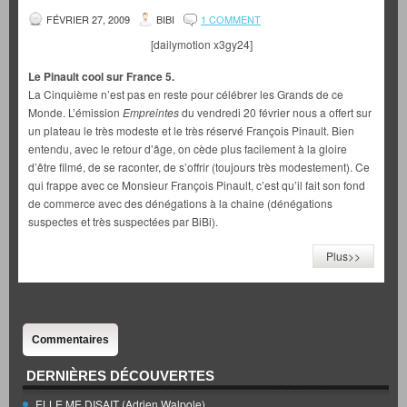
FÉVRIER 27, 2009
BIBI
1 COMMENT
[dailymotion x3gy24]
Le Pinault cool sur France 5.
La Cinquième n’est pas en reste pour célébrer les Grands de ce
Monde. L’émission
Empreintes
du vendredi 20 février nous a offert sur
un plateau le très modeste et le très réservé François Pinault. Bien
entendu, avec le retour d’âge, on cède plus facilement à la gloire
d’être filmé, de se raconter, de s’offrir (toujours très modestement). Ce
qui frappe avec ce Monsieur François Pinault, c’est qu’il fait son fond
de commerce avec des dénégations à la chaine (dénégations
suspectes et très suspectées par BiBi).
Plus>>
Commentaires
DERNIÈRES DÉCOUVERTES
ELLE ME DISAIT (Adrien Walpole)