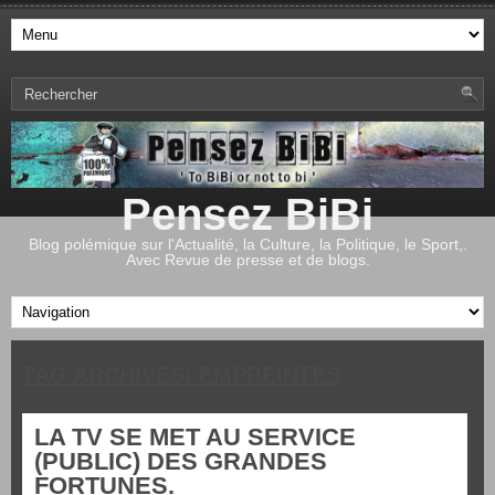
Pensez BiBi
Blog polémique sur l'Actualité, la Culture, la Politique, le Sport,.
Avec Revue de presse et de blogs.
TAG ARCHIVES:
EMPREINTES
LA TV SE MET AU SERVICE
(PUBLIC) DES GRANDES
FORTUNES.