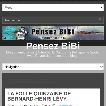
Pensez BiBi
Blog polémique sur l'Actualité, la Culture, la Politique, le Sport,.
Avec Revue de presse et de blogs.
TAG ARCHIVES:
ELLE
LA FOLLE QUINZAINE DE
BERNARD-HENRI LÉVY.
SEPTEMBRE 11, 2014
BIBI
8 COMMENTS