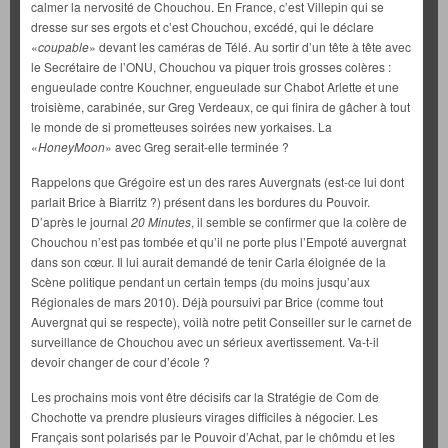
calmer la nervosité de Chouchou. En France, c’est Villepin qui se
dresse sur ses ergots et c’est Chouchou, excédé, qui le déclare
«
coupable
» devant les caméras de Télé. Au sortir d’un tête à tête avec
le Secrétaire de l’ONU, Chouchou va piquer trois grosses colères :
engueulade contre Kouchner, engueulade sur Chabot Arlette et une
troisième, carabinée, sur Greg Verdeaux, ce qui finira de gâcher à tout
le monde de si prometteuses soirées new yorkaises. La
«
HoneyMoon
» avec Greg serait-elle terminée ?
Rappelons que Grégoire est un des rares Auvergnats (est-ce lui dont
parlait Brice à Biarritz ?) présent dans les bordures du Pouvoir.
D’après le journal
20 Minutes
, il semble se confirmer que la colère de
Chouchou n’est pas tombée et qu’il ne porte plus l’Empoté auvergnat
dans son cœur. Il lui aurait demandé de tenir Carla éloignée de la
Scène politique pendant un certain temps (du moins jusqu’aux
Régionales de mars 2010). Déjà poursuivi par Brice (comme tout
Auvergnat qui se respecte), voilà notre petit Conseiller sur le carnet de
surveillance de Chouchou avec un sérieux avertissement. Va-t-il
devoir changer de cour d’école ?
Les prochains mois vont être décisifs car la Stratégie de Com de
Chochotte va prendre plusieurs virages difficiles à négocier. Les
Français sont polarisés par le Pouvoir d’Achat, par le chômdu et les