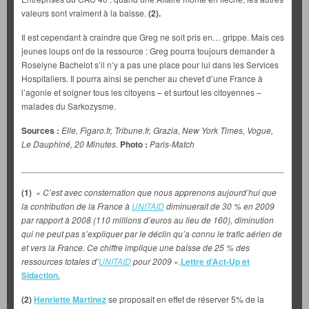
valeurs sont vraiment à la baisse.
(2).
Il est cependant à craindre que Greg ne soit pris en… grippe. Mais ces
jeunes loups ont de la ressource : Greg pourra toujours demander à
Roselyne Bachelot s’il n’y a pas une place pour lui dans les Services
Hospitaliers. Il pourra ainsi se pencher au chevet d’une France à
l’agonie et soigner tous les citoyens – et surtout les citoyennes –
malades du Sarkozysme.
Sources :
Elle, Figaro.fr, Tribune.fr, Grazia, New York Times, Vogue,
Le Dauphiné, 20 Minutes.
Photo :
Paris-Match
___________________________________________________________
(1)
« C’est avec consternation que nous apprenons aujourd’hui que
la contribution de la France à
UNITAID
diminuerait de 30 % en 2009
par rapport à 2008 (110 millions d’euros au lieu de 160), diminution
qui ne peut pas s’expliquer par le déclin qu’a connu le trafic aérien de
et vers la France. Ce chiffre implique une baisse de 25 % des
ressources totales d’
UNITAID
pour 2009 ».
Lettre d’Act-Up et
Sidaction
.
(2)
Henriette Martinez
se proposait en effet de réserver 5% de la