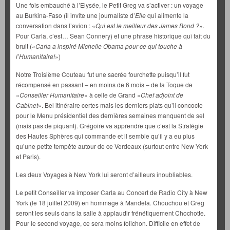
Une fois embauché à l’Elysée, le Petit Greg va s’activer : un voyage
au Burkina-Faso (il invite une journaliste d’
Elle
qui alimente la
conversation dans l’avion : «
Qui est le meilleur des James Bond ?
».
Pour Carla, c’est… Sean Connery) et une phrase historique qui fait du
bruit («
Carla a inspiré Michelle Obama pour ce qui touche à
l’Humanitaire!
»)
Notre Troisième Couteau fut une sacrée fourchette puisqu’il fut
récompensé en passant – en moins de 6 mois – de la Toque de
«
Conseiller Humanitaire
» à celle de Grand «
Chef adjoint de
Cabinet
». Bel itinéraire certes mais les derniers plats qu’il concocte
pour le Menu présidentiel des dernières semaines manquent de sel
(mais pas de piquant). Grégoire va apprendre que c’est la Stratégie
des Hautes Sphères qui commande et il semble qu’il y a eu plus
qu’une petite tempête autour de ce Verdeaux (surtout entre New York
et Paris).
Les deux Voyages à New York lui seront d’ailleurs inoubliables.
Le petit Conseiller va imposer Carla au Concert de Radio City à New
York (le 18 juillet 2009) en hommage à Mandela. Chouchou et Greg
seront les seuls dans la salle à applaudir frénétiquement Chochotte.
Pour le second voyage, ce sera moins folichon. Difficile en effet de