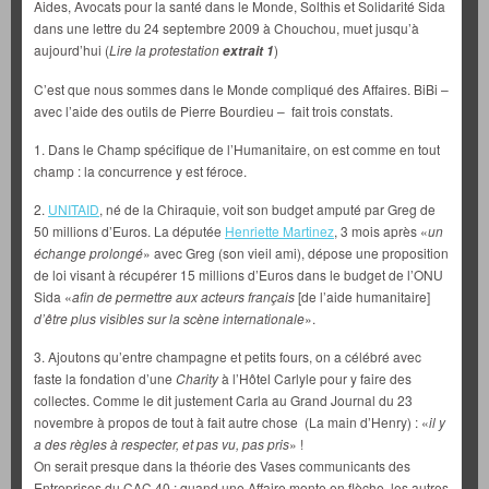
Aides, Avocats pour la santé dans le Monde, Solthis et Solidarité Sida
dans une lettre du 24 septembre 2009 à Chouchou, muet jusqu’à
aujourd’hui (
Lire la protestation
)
extrait 1
C’est que nous sommes dans le Monde compliqué des Affaires. BiBi –
avec l’aide des outils de Pierre Bourdieu – fait trois constats.
1. Dans le Champ spécifique de l’Humanitaire, on est comme en tout
champ : la concurrence y est féroce.
2.
UNITAID
, né de la Chiraquie, voit son budget amputé par Greg de
50 millions d’Euros. La députée
Henriette Martinez
, 3 mois après «
un
échange prolongé
» avec Greg (son vieil ami), dépose une proposition
de loi visant à récupérer 15 millions d’Euros dans le budget de l’ONU
Sida «
afin de permettre aux acteurs français
[de l’aide humanitaire]
d’être plus visibles sur la scène internationale
».
3. Ajoutons qu’entre champagne et petits fours, on a célébré avec
faste la fondation d’une
Charity
à l’Hôtel Carlyle pour y faire des
collectes. Comme le dit justement Carla au Grand Journal du 23
novembre à propos de tout à fait autre chose (La main d’Henry) : «
il y
a des règles à respecter, et pas vu, pas pris
» !
On serait presque dans la théorie des Vases communicants des
Entreprises du CAC 40 : quand une Affaire monte en flèche, les autres