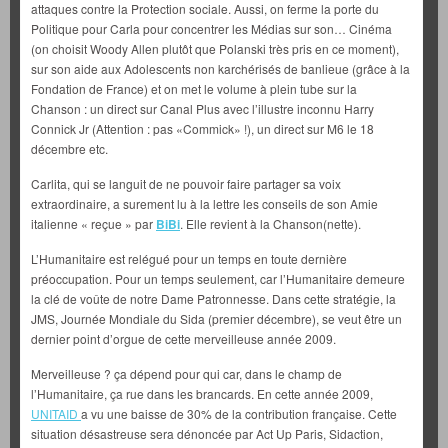
attaques contre la Protection sociale. Aussi, on ferme la porte du
Politique pour Carla pour concentrer les Médias sur son… Cinéma
(on choisit Woody Allen plutôt que Polanski très pris en ce moment),
sur son aide aux Adolescents non karchérisés de banlieue (grâce à la
Fondation de France) et on met le volume à plein tube sur la
Chanson : un direct sur Canal Plus avec l’illustre inconnu Harry
Connick Jr (Attention : pas «Commick» !), un direct sur M6 le 18
décembre etc.
Carlita, qui se languit de ne pouvoir faire partager sa voix
extraordinaire, a surement lu à la lettre les conseils de son Amie
italienne « reçue » par
BiBi
. Elle revient à la Chanson(nette).
L’Humanitaire est relégué pour un temps en toute dernière
préoccupation. Pour un temps seulement, car l’Humanitaire demeure
la clé de voûte de notre Dame Patronnesse. Dans cette stratégie, la
JMS, Journée Mondiale du Sida (premier décembre), se veut être un
dernier point d’orgue de cette merveilleuse année 2009.
Merveilleuse ? ça dépend pour qui car, dans le champ de
l’Humanitaire, ça rue dans les brancards. En cette année 2009,
UNITAID
a vu une baisse de 30% de la contribution française. Cette
situation désastreuse sera dénoncée par Act Up Paris, Sidaction,