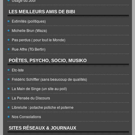
Usage du Jour
LES MEILLEURS AMIS DE BIBI
Extimités (politiques)
Michelle Brun (Waza)
Pas perdus ( pour tout le Monde)
Rue Affre (TG Bertin)
POÈTES, PSYCHO, SOCIO, MUSIKO
Etc-Iste
Frédéric Schiffter (sans beaucoup de qualités)
La Main de Singe (un site au poil)
La Pensée du Discours
Librelulle : potache potiche et poterne
Nos Consolations
SITES RÉSEAUX & JOURNAUX