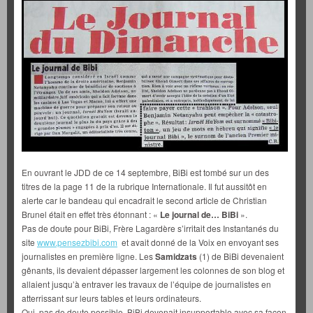
En ouvrant le JDD de ce 14 septembre, BiBi est tombé sur un des
titres de la page 11 de la rubrique Internationale. Il fut aussitôt en
alerte car le bandeau qui encadrait le second article de Christian
Brunel était en effet très étonnant : «
Le journal de… BiBi
».
Pas de doute pour BiBi, Frère Lagardère s’irritait des Instantanés du
site
www.pensezbibi.com
et avait donné de la Voix en envoyant ses
journalistes en première ligne. Les
Samidzats
(1) de BiBi devenaient
gênants, ils devaient dépasser largement les colonnes de son blog et
allaient jusqu’à entraver les travaux de l’équipe de journalistes en
atterrissant sur leurs tables et leurs ordinateurs.
Oui, pas de doute possible, BiBi devenait insupportable avec sa façon