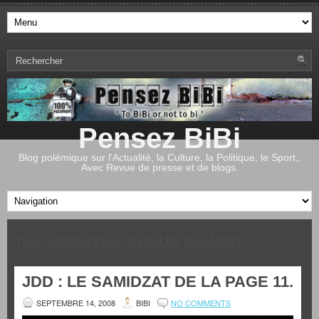
Pensez BiBi
Blog polémique sur l'Actualité, la Culture, la Politique, le Sport,.
Avec Revue de presse et de blogs.
TAG ARCHIVES:
EHOUD OLMERT
JDD : LE SAMIDZAT DE LA PAGE 11.
SEPTEMBRE 14, 2008
BIBI
NO COMMENTS