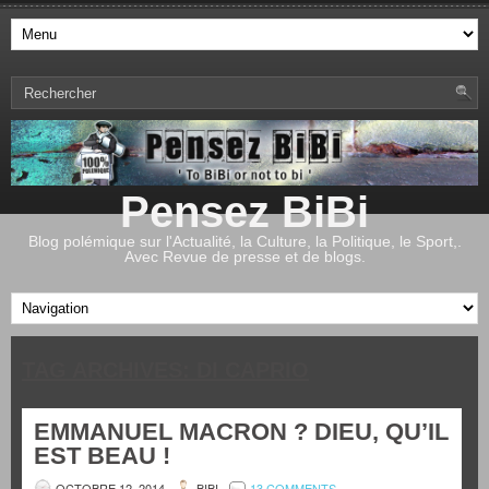
Pensez BiBi
Blog polémique sur l'Actualité, la Culture, la Politique, le Sport,.
Avec Revue de presse et de blogs.
TAG ARCHIVES:
DI CAPRIO
EMMANUEL MACRON ? DIEU, QU’IL
EST BEAU !
OCTOBRE 12, 2014
BIBI
13 COMMENTS