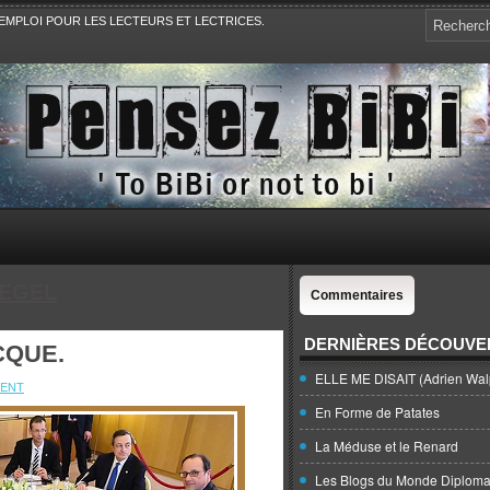
EMPLOI POUR LES LECTEURS ET LECTRICES.
e, la Politique, le Sport,. Avec Revue de presse et de blogs.
IEGEL
Commentaires
DERNIÈRES DÉCOUVE
CQUE.
ELLE ME DISAIT (Adrien Wal
ENT
En Forme de Patates
La Méduse et le Renard
Les Blogs du Monde Diploma