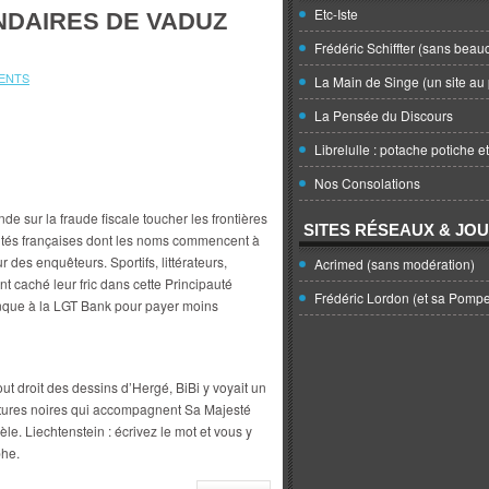
Etc-Iste
NDAIRES DE VADUZ
Frédéric Schiffter (sans beau
ENTS
La Main de Singe (un site au 
La Pensée du Discours
Librelulle : potache potiche e
Nos Consolations
nde sur la fraude fiscale toucher les frontières
SITES RÉSEAUX & JO
alités françaises dont les noms commencent à
 des enquêteurs. Sportifs, littérateurs,
Acrimed (sans modération)
 caché leur fric dans cette Principauté
Frédéric Lordon (et sa Pomp
anque à la LGT Bank pour payer moins
out droit des dessins d’Hergé, BiBi y voyait un
itures noires qui accompagnent Sa Majesté
èle. Liechtenstein : écrivez le mot et vous y
phe.