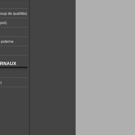
coup de qualités)
poil)
t poterne
URNAUX
e)