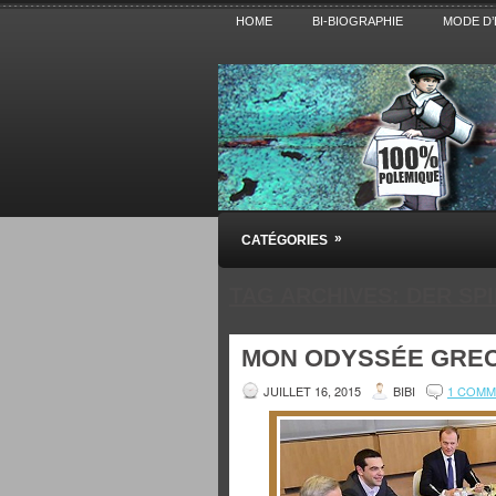
HOME
BI-BIOGRAPHIE
MODE D’
Pensez BiBi
»
CATÉGORIES
Blog polémique sur l'Actualité, la Cultur
TAG ARCHIVES:
DER SP
MON ODYSSÉE GRE
JUILLET 16, 2015
BIBI
1 COMM