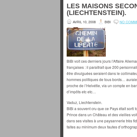
LES MAISONS SECO
(LIECHTENSTEIN).
AVRIL 10, 2008
BIBI
NO COMM
BiBi voit ces derniers jours l’Affaire Allema
françaises : il paraîtrait que 200 personn
être divulguées seraient dans le collimateur
hommes politiques de tous bords… auraient
proche de l’Helvétie, via un compte en b
d’impôts etc etc…
Vaduz, Liechtenstein.
BiBi a souvent cru que ce Pays était sorti t
Prince dans un Château et des vieilles vo
dans ses visites à une paysannerie très fid
faites au minimum deux fautes d’orthogra