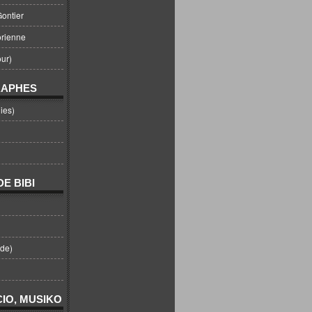
ontier
orienne
ur)
RAPHES
ies)
E BIBI
nde)
IO, MUSIKO