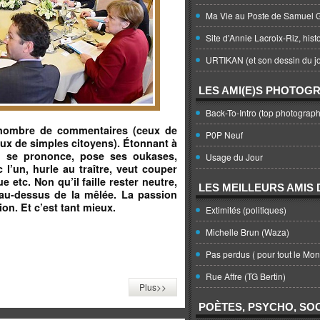
Ma Vie au Poste de Samuel G
Site d'Annie Lacroix-Riz, hist
URTIKAN (et son dessin du jo
LES AMI(E)S PHOTOG
Back-To-Intro (top photograph
 nombre de commentaires (ceux de
P0P Neuf
ux de simples citoyens). Étonnant à
un se prononce, pose ses oukases,
Usage du Jour
c l’un, hurle au traître, veut couper
 etc. Non qu’il faille rester neutre,
LES MEILLEURS AMIS D
 au-dessus de la mêlée. La passion
n. Et c’est tant mieux.
Extimités (politiques)
Michelle Brun (Waza)
Pas perdus ( pour tout le Mo
Rue Affre (TG Bertin)
Plus>>
POÈTES, PSYCHO, SOC