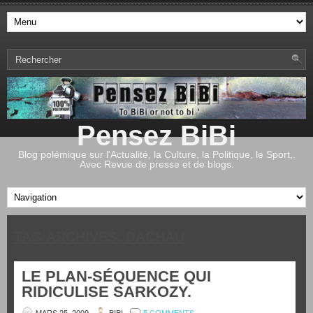
Pensez BiBi
Blog polémique sur l'Actualité, la Culture, la Politique, le Sport,.
Avec Revue de presse et de blogs.
TAG ARCHIVES:
DACHAU
LE PLAN-SÉQUENCE QUI
RIDICULISE SARKOZY.
MARS 25, 2009
BIBI
5 COMMENTS