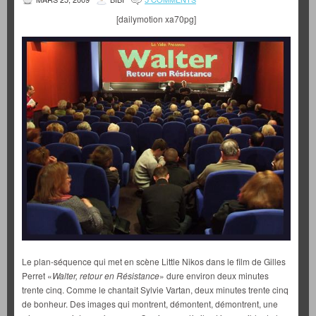
[dailymotion xa70pg]
Le plan-séquence qui met en scène Little Nikos dans le film de Gilles
Perret «
Walter, retour en Résistance
» dure environ deux minutes
trente cinq. Comme le chantait Sylvie Vartan, deux minutes trente cinq
de bonheur. Des images qui montrent, démontent, démontrent, une