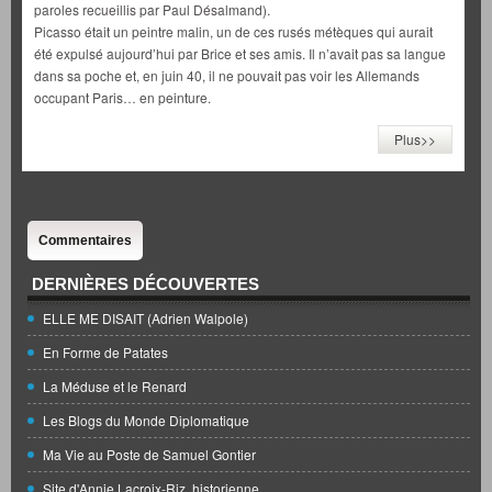
paroles recueillis par Paul Désalmand).
Picasso était un peintre malin, un de ces rusés métèques qui aurait
été expulsé aujourd’hui par Brice et ses amis. Il n’avait pas sa langue
dans sa poche et, en juin 40, il ne pouvait pas voir les Allemands
occupant Paris… en peinture.
Plus>>
Commentaires
DERNIÈRES DÉCOUVERTES
ELLE ME DISAIT (Adrien Walpole)
En Forme de Patates
La Méduse et le Renard
Les Blogs du Monde Diplomatique
Ma Vie au Poste de Samuel Gontier
Site d'Annie Lacroix-Riz, historienne