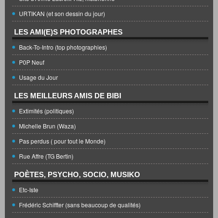
URTIKAN (et son dessin du jour)
LES AMI(E)S PHOTOGRAPHES
Back-To-Intro (top photographies)
P0P Neuf
Usage du Jour
LES MEILLEURS AMIS DE BIBI
Extimités (politiques)
Michelle Brun (Waza)
Pas perdus ( pour tout le Monde)
Rue Affre (TG Bertin)
POÈTES, PSYCHO, SOCIO, MUSIKO
Etc-Iste
Frédéric Schiffter (sans beaucoup de qualités)