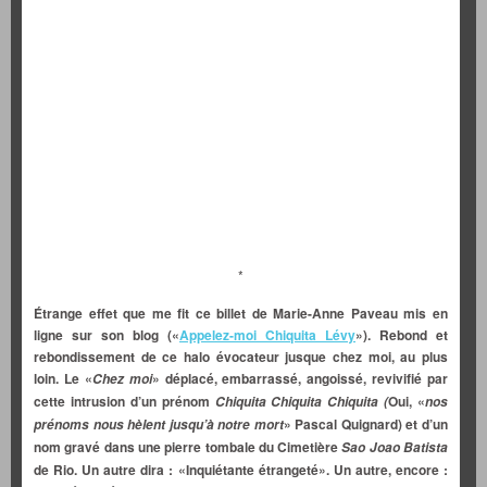
*
Étrange effet que me fit ce billet de Marie-Anne Paveau mis en
ligne sur son blog («
Appelez-moi Chiquita Lévy
»). Rebond et
rebondissement de ce halo évocateur jusque chez moi, au plus
loin. Le «
» déplacé, embarrassé, angoissé, revivifié par
Chez moi
cette intrusion d’un prénom
Oui, «
Chiquita Chiquita Chiquita (
nos
» Pascal Quignard) et d’un
prénoms nous hèlent jusqu’à notre mort
nom gravé dans une pierre tombale du Cimetière
Sao Joao Batista
de Rio. Un autre dira : «Inquiétante étrangeté». Un autre, encore :