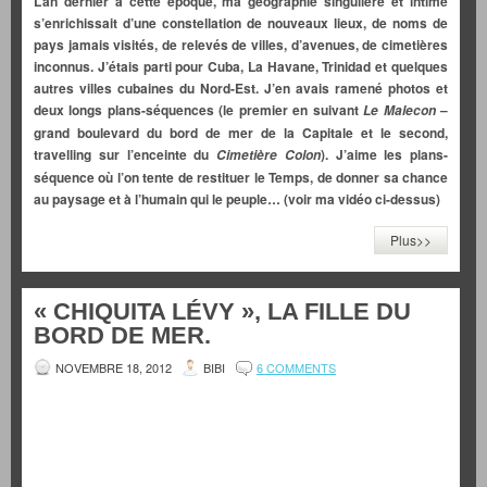
L’an dernier à cette époque, ma géographie singulière et intime
s’enrichissait d’une constellation de nouveaux lieux, de noms de
pays jamais visités, de relevés de villes, d’avenues, de cimetières
inconnus. J’étais parti pour Cuba, La Havane, Trinidad et quelques
autres villes cubaines du Nord-Est. J’en avais ramené photos et
deux longs plans-séquences (le premier en suivant
–
Le Malecon
grand boulevard du bord de mer de la Capitale et le second,
travelling sur l’enceinte du
). J’aime les plans-
Cimetière Colon
séquence où l’on tente de restituer le Temps, de donner sa chance
au paysage et à l’humain qui le peuple… (voir ma vidéo ci-dessus)
Plus>>
« CHIQUITA LÉVY », LA FILLE DU
BORD DE MER.
NOVEMBRE 18, 2012
BIBI
6 COMMENTS