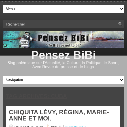
Pensez BiBi
Blog polémique sur l'Actualité, la Culture, la Politique, le Sport,.
Avec Revue de presse et de blogs.
TAG ARCHIVES:
CUBA
CHIQUITA LÉVY, RÉGINA, MARIE-
ANNE ET MOI.
OCTOBRE 28, 2013
BIBI
3 COMMENTS