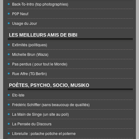
Back-To-Intro (top photographies)
P0P Neuf
Usage du Jour
LES MEILLEURS AMIS DE BIBI
Extimités (politiques)
Michelle Brun (Waza)
Pas perdus ( pour tout le Monde)
Rue Affre (TG Bertin)
POÈTES, PSYCHO, SOCIO, MUSIKO
Etc-Iste
Frédéric Schiffter (sans beaucoup de qualités)
La Main de Singe (un site au poil)
La Pensée du Discours
Librelulle : potache potiche et poterne