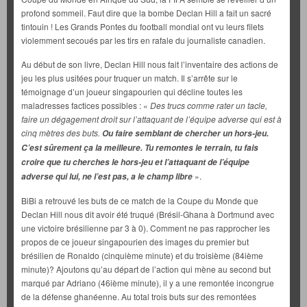
profond sommeil. Faut dire que la bombe Declan Hill a fait un sacré
tintouin ! Les Grands Pontes du football mondial ont vu leurs filets
violemment secoués par les tirs en rafale du journaliste canadien.
Au début de son livre, Declan Hill nous fait l’inventaire des actions de
jeu les plus usitées pour truquer un match. Il s’arrête sur le
témoignage d’un joueur singapourien qui décline toutes les
maladresses factices possibles : «
Des trucs comme rater un tacle,
faire un dégagement droit sur l’attaquant de l’équipe adverse qui est à
cinq mètres des buts.
Ou faire semblant de chercher un hors-jeu.
C’est sûrement ça la meilleure. Tu remontes le terrain, tu fais
croire que tu cherches le hors-jeu et l’attaquant de l’équipe
».
adverse qui lui, ne l’est pas, a le champ libre
BiBi a retrouvé les buts de ce match de la Coupe du Monde que
Declan Hill nous dit avoir été truqué (Brésil-Ghana à Dortmund avec
une victoire brésilienne par 3 à 0). Comment ne pas rapprocher les
propos de ce joueur singapourien des images du premier but
brésilien de Ronaldo (cinquième minute) et du troisième (84ième
minute)? Ajoutons qu’au départ de l’action qui mène au second but
marqué par Adriano (46ième minute), il y a une remontée incongrue
de la défense ghanéenne. Au total trois buts sur des remontées