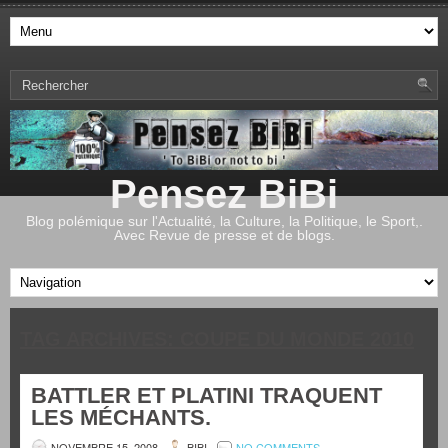
Pensez BiBi
Blog polémique sur l'Actualité, la Culture, la Politique, le Sport,.
Avec Revue de presse et de blogs.
TAG ARCHIVES:
COUPE DU MONDE 2010
BATTLER ET PLATINI TRAQUENT
LES MÉCHANTS.
NOVEMBRE 15, 2008
BIBI
NO COMMENTS