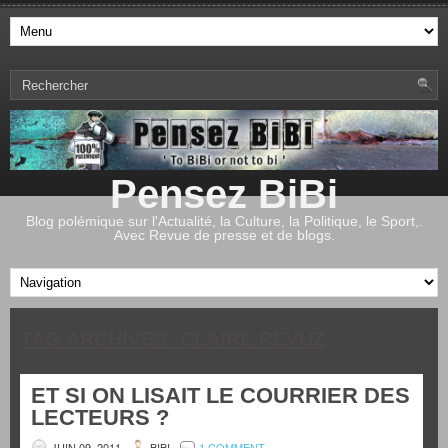
Pensez BiBi
Blog polémique sur l'Actualité, la Culture, la Politique, le Sport,.
Avec Revue de presse et de blogs.
TAG ARCHIVES:
CLAIRE REVUZ
ET SI ON LISAIT LE COURRIER DES
LECTEURS ?
JUIN 09, 2011
BIBI
1 COMMENT