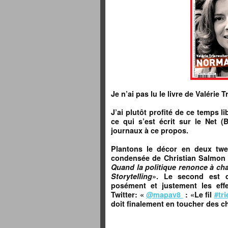
Je n’ai pas lu le livre de Valérie T
J’ai plutôt profité de ce temps l
ce qui s’est écrit sur le Net 
journaux à ce propos.
Plantons le décor en deux twee
condensée de Christian Salmon 
Quand la politique renonce à cha
Storytelling
». Le second est d
posément et justement les effet
Twitter: «
‏@mapav8
: «Le fil
#tri
doit finalement en toucher des c