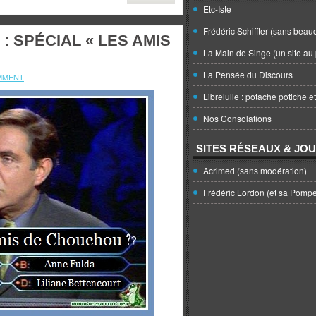
Etc-Iste
Frédéric Schiffter (sans beau
: SPÉCIAL « LES AMIS
La Main de Singe (un site au 
La Pensée du Discours
MMENT
Librelulle : potache potiche e
Nos Consolations
SITES RÉSEAUX & JO
Acrimed (sans modération)
Frédéric Lordon (et sa Pomp