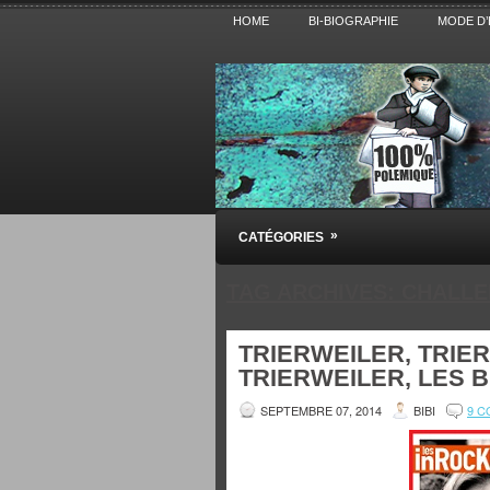
HOME
BI-BIOGRAPHIE
MODE D’
Pensez BiBi
»
CATÉGORIES
Blog polémique sur l'Actualité, la Cultur
TAG ARCHIVES:
CHALLE
TRIERWEILER, TRIE
TRIERWEILER, LES B
SEPTEMBRE 07, 2014
BIBI
9 