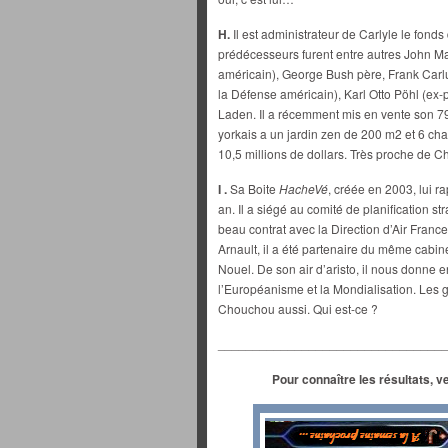
H.
Il est administrateur de Carlyle le fond
prédécesseurs furent entre autres John Ma
américain), George Bush père, Frank Carluc
la Défense américain), Karl Otto Pöhl (ex-
Laden. Il a récemment mis en vente son 7
yorkais a un jardin zen de 200 m2 et 6 cha
10,5 millions de dollars. Très proche de C
I .
Sa Boite
HacheVé
, créée en 2003, lui r
an. Il a siégé au comité de planification s
beau contrat avec la Direction d’Air Fran
Arnault, il a été partenaire du même cabin
Nouel. De son air d’aristo, il nous donne 
l’Européanisme et la Mondialisation. Les
Chouchou aussi. Qui est-ce ?
________________________________
Pour connaître les résultats, v