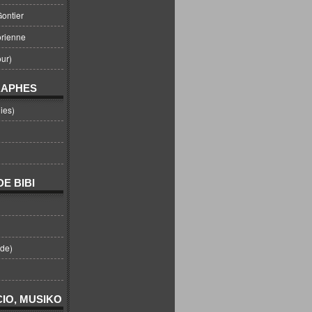
ontier
orienne
ur)
RAPHES
ies)
E BIBI
nde)
IO, MUSIKO