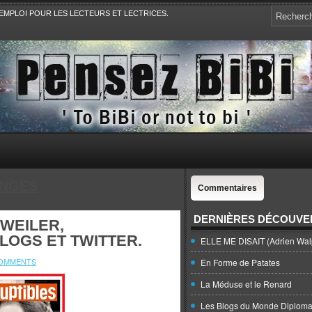
EMPLOI POUR LES LECTEURS ET LECTRICES.
e, la Politique, le Sport,. Avec Revue de presse et de blogs.
NGES
Commentaires
DERNIÈRES DÉCOUVE
RWEILER,
LOGS ET TWITTER.
ELLE ME DISAIT (Adrien Wal
COMMENTS
En Forme de Patates
La Méduse et le Renard
Les Blogs du Monde Diploma