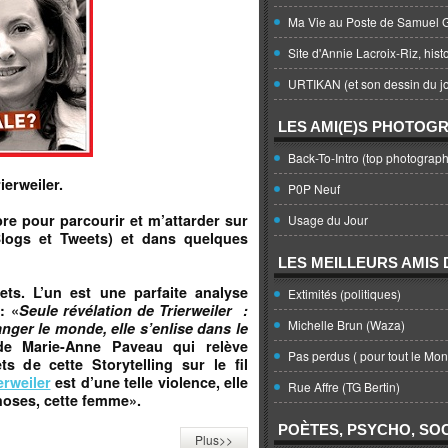
Ma Vie au Poste de Samuel G
Site d'Annie Lacroix-Riz, hist
URTIKAN (et son dessin du jo
LES AMI(E)S PHOTOG
Back-To-Intro (top photograph
rierweiler.
P0P Neuf
ibre pour parcourir et m’attarder sur
Usage du Jour
(Blogs et Tweets) et dans quelques
LES MEILLEURS AMIS D
ts. L’un est une parfaite analyse
Extimités (politiques)
: «
Seule révélation de Trierweiler :
Michelle Brun (Waza)
nger le monde, elle s’enlise dans le
e Marie-Anne Paveau qui relève
Pas perdus ( pour tout le Mo
s de cette Storytelling sur le fil
erweiler
est d’une telle violence, elle
Rue Affre (TG Bertin)
hoses, cette femme».
POÈTES, PSYCHO, SOC
Plus>>