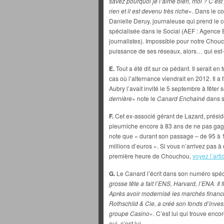
savez pourquoi je l’aime bien, moi ? C’est 
rien et il est devenu très riche
». Dans le co
Danielle Deruy, journaleuse qui prend le 
spécialisée dans le Social (AEF : Agence
journalistes). Impossible pour notre Chou
puissance de ses réseaux, alors… qui est
E.
Tout a été dit sur ce pédant. Il serait en
cas où l’alternance viendrait en 2012. Il a
Aubry l’avait invité le 5 septembre à fêter 
dernière
» note le
Canard Enchaîné
dans so
F.
Cet ex-associé gérant de Lazard, prési
pleurniche encore à 83 ans de ne pas gag
note que « durant son passage – de 95 à 1
millions d’euros ». Si vous n’arrivez pas 
première heure de Chouchou,
voyez l’arti
G.
Le Canard l’écrit dans son numéro spéc
grosse tête a fait l’ENS, Harvard, l’ENA. Il
Après avoir modernisé les marchés financier
Rothschild & Cie, a créé son fonds d’invest
groupe Casino
». C’est lui qui trouve enco
oui, c’est lui…