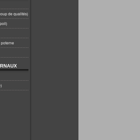
coup de qualités)
poil)
t poterne
URNAUX
e)