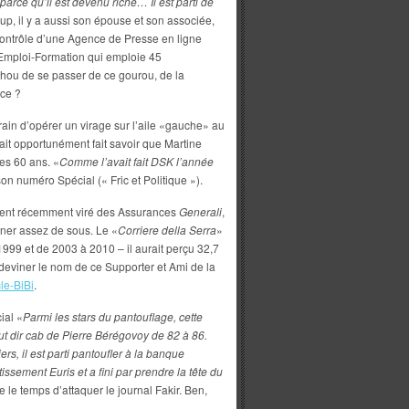
parce qu’il est devenu riche… Il est parti de
up, il y a aussi son épouse et son associée,
contrôle d’une Agence de Presse en ligne
 Emploi-Formation qui emploie 45
chou de se passer de ce gourou, de la
-ce ?
 train d’opérer un virage sur l’aile «gauche» au
 fait opportunément fait savoir que Martine
ses 60 ans. «
Comme l’avait fait DSK l’année
n numéro Spécial (« Fric et Politique »).
dent récemment viré des Assurances
Generali
,
ner assez de sous. Le «
Corriere della Serra
»
999 et de 2003 à 2010 – il aurait perçu 32,7
à deviner le nom de ce Supporter et Ami de la
cle-BiBi
.
ial «
Parmi les stars du pantouflage, cette
 fut dir cab de Pierre Bérégovoy de 82 à 86.
s, il est parti pantoufler à la banque
issement Euris et a fini par prendre la tête du
re le temps d’attaquer le journal Fakir. Ben,