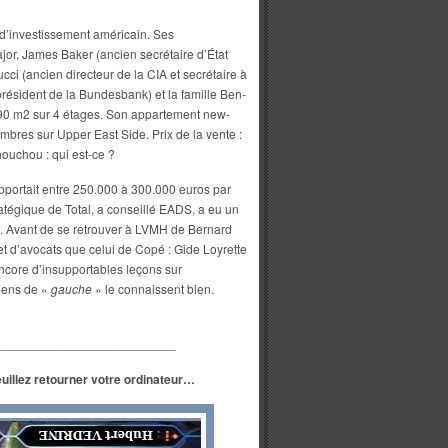
s d’investissement américain. Ses
jor, James Baker (ancien secrétaire d’État
ci (ancien directeur de la CIA et secrétaire à
président de la Bundesbank) et la famille Ben-
90 m2 sur 4 étages. Son appartement new-
mbres sur Upper East Side. Prix de la vente :
houchou : qui est-ce ?
apportait entre 250.000 à 300.000 euros par
tratégique de Total, a conseillé EADS, a eu un
ce. Avant de se retrouver à LVMH de Bernard
et d’avocats que celui de Copé : Gide Loyrette
encore d’insupportables leçons sur
 gens de «
gauche
» le connaissent bien.
__________________________
euillez retourner votre ordinateur…