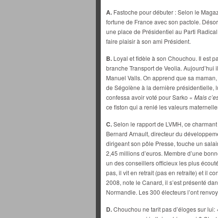
A.
Fastoche pour débuter : Selon le Maga
fortune de France avec son pactole. Désorma
une place de Présidentiel au Parti Radica
faire plaisir à son ami Président.
B.
Loyal et fidèle à son Chouchou. Il est p
branche Transport de Veolia. Aujourd’hui i
Manuel Valls. On apprend que sa maman, fi
de Ségolène à la dernière présidentielle, lu
confessa avoir voté pour Sarko «
Mais c’es
ce fiston qui a renié les valeurs maternell
C.
Selon le rapport de LVMH, ce charman
Bernard Arnault, directeur du développeme
dirigeant son pôle Presse, touche un salai
2,45 millions d’euros. Membre d’une bonne 
un des conseillers officieux les plus éco
pas, il vit en retrait (pas en retraite) et il
2008, note le Canard, il s’est présenté dans
Normandie. Les 300 électeurs l’ont renvo
D.
Chouchou ne tarit pas d’éloges sur lui: 