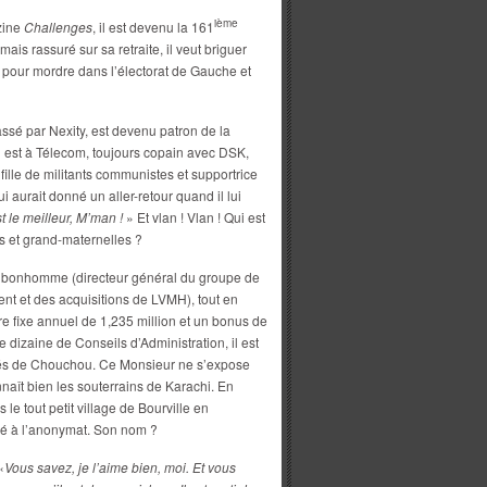
ième
zine
Challenges
, il est devenu la 161
is rassuré sur sa retraite, il veut briguer
l pour mordre dans l’électorat de Gauche et
assé par Nexity, est devenu patron de la
l est à Télecom, toujours copain avec DSK,
lle de militants communistes et supportrice
i aurait donné un aller-retour quand il lui
t le meilleur, M’man !
» Et vlan ! Vlan ! Qui est
es et grand-maternelles ?
t bonhomme (directeur général du groupe de
nt et des acquisitions de LVMH), tout en
re fixe annuel de 1,235 million et un bonus de
dizaine de Conseils d’Administration, il est
utés de Chouchou. Ce Monsieur ne s’expose
 connaît bien les souterrains de Karachi. En
 le tout petit village de Bourville en
yé à l’anonymat. Son nom ?
«
Vous savez, je l’aime bien, moi. Et vous