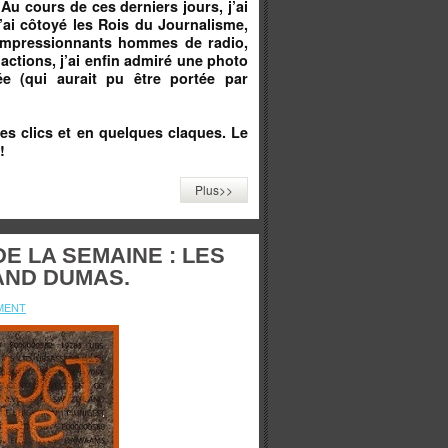
Au cours de ces derniers jours, j’ai
’ai côtoyé les Rois du Journalisme,
 impressionnants hommes de radio,
dactions, j’ai enfin admiré une photo
e (qui aurait pu être portée par
ues clics et en quelques claques. Le
!
Plus>>
E LA SEMAINE : LES
AND DUMAS.
MENT