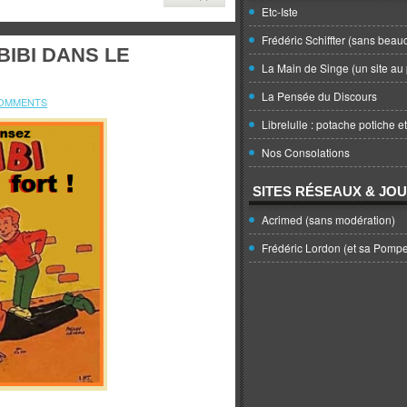
Etc-Iste
Frédéric Schiffter (sans beau
BIBI DANS LE
La Main de Singe (un site au 
La Pensée du Discours
OMMENTS
Librelulle : potache potiche e
Nos Consolations
SITES RÉSEAUX & JO
Acrimed (sans modération)
Frédéric Lordon (et sa Pomp