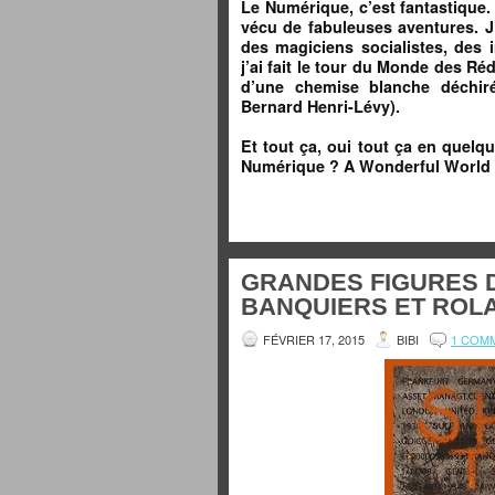
Le Numérique, c’est fantastique. 
vécu de fabuleuses aventures. J
des magiciens socialistes, des
j’ai fait le tour du Monde des Ré
d’une chemise blanche déchiré
Bernard Henri-Lévy).
Et tout ça, oui tout ça en quelq
Numérique ? A Wonderful World 
GRANDES FIGURES D
BANQUIERS ET ROL
FÉVRIER 17, 2015
BIBI
1 COM