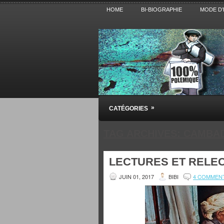
HOME
BI-BIOGRAPHIE
MODE D’
Pensez BiBi
»
CATÉGORIES
Blog polémique sur l'Actualité, la Cultur
TAG ARCHIVES:
CAMBAD
LECTURES ET RELE
JUIN 01, 2017
BIBI
4 COMMEN