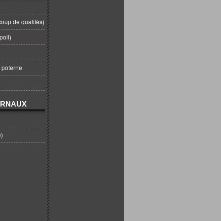
coup de qualités)
poil)
t poterne
URNAUX
e)