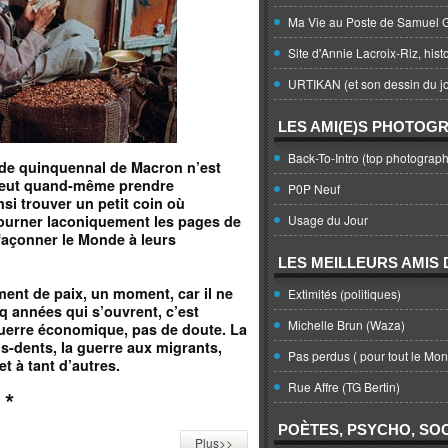
Ma Vie au Poste de Samuel G
Site d'Annie Lacroix-Riz, hist
URTIKAN (et son dessin du jo
LES AMI(E)S PHOTOG
Back-To-Intro (top photograph
ode quinquennal de Macron n’est
 peut quand-même prendre
P0P Neuf
nsi trouver un petit coin où
ù tourner laconiquement les pages de
Usage du Jour
façonner le Monde à leurs
LES MEILLEURS AMIS D
ent de paix, un moment, car il ne
Extimités (politiques)
q années qui s’ouvrent, c’est
Michelle Brun (Waza)
guerre économique, pas de doute. La
s-dents, la guerre aux migrants,
Pas perdus ( pour tout le Mo
et à tant d’autres.
Rue Affre (TG Bertin)
*
POÈTES, PSYCHO, SOC
Plus>>