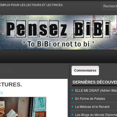
EMPLOI POUR LES LECTEURS ET LECTRICES.
e, la Politique, le Sport,. Avec Revue de presse et de blogs.
ÉLIS
Commentaires
DERNIÈRES DÉCOUVE
CTURES.
ELLE ME DISAIT (Adrien Wal
TS
En Forme de Patates
La Méduse et le Renard
Les Blogs du Monde Diploma