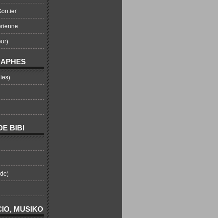
ontier
orienne
ur)
RAPHES
ies)
E BIBI
nde)
IO, MUSIKO