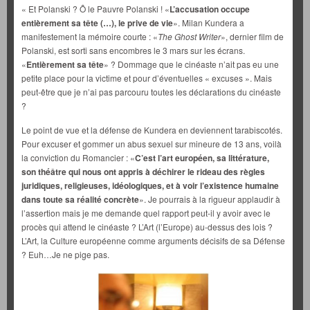
« Et Polanski ? Ô le Pauvre Polanski ! «
L’accusation occupe
entièrement sa tête (…), le prive de vie
». Milan Kundera a
manifestement la mémoire courte : «
The Ghost Writer
», dernier film de
Polanski, est sorti sans encombres le 3 mars sur les écrans.
«
Entièrement sa tête
» ? Dommage que le cinéaste n’ait pas eu une
petite place pour la victime et pour d’éventuelles « excuses ». Mais
peut-être que je n’ai pas parcouru toutes les déclarations du cinéaste
?
Le point de vue et la défense de Kundera en deviennent tarabiscotés.
Pour excuser et gommer un abus sexuel sur mineure de 13 ans, voilà
la conviction du Romancier : «
C’est l’art européen, sa littérature,
son théâtre qui nous ont appris à déchirer le rideau des règles
juridiques, religieuses, idéologiques, et à voir l’existence humaine
dans toute sa réalité concrète
». Je pourrais à la rigueur applaudir à
l’assertion mais je me demande quel rapport peut-il y avoir avec le
procès qui attend le cinéaste ? L’Art (l’Europe) au-dessus des lois ?
L’Art, la Culture européenne comme arguments décisifs de sa Défense
? Euh…Je ne pige pas.