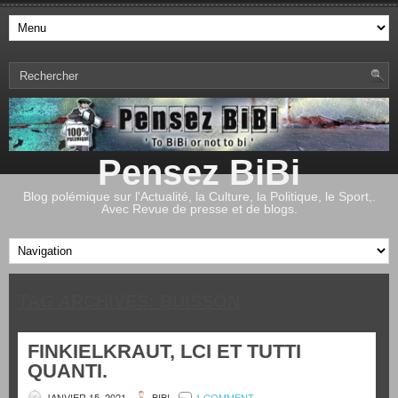
Pensez BiBi
Blog polémique sur l'Actualité, la Culture, la Politique, le Sport,.
Avec Revue de presse et de blogs.
TAG ARCHIVES:
BUISSON
FINKIELKRAUT, LCI ET TUTTI
QUANTI.
JANVIER 15, 2021
BIBI
1 COMMENT