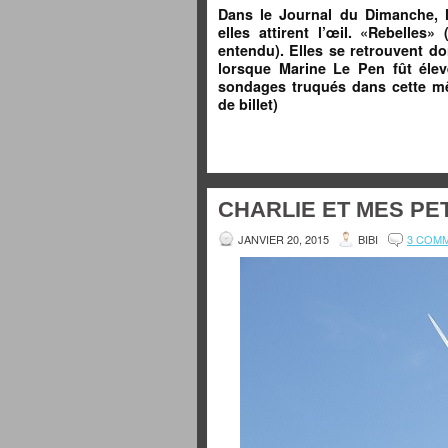
Dans le Journal du Dimanche, 
elles attirent l’œil. «Rebelles» 
entendu). Elles se retrouvent 
lorsque Marine Le Pen fût éle
sondages truqués dans cette mê
de billet)
CHARLIE ET MES PE
JANVIER 20, 2015
BIBI
3 COM