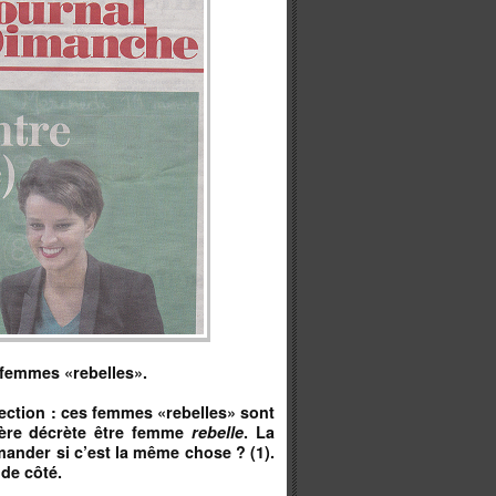
 femmes «rebelles».
ection : ces femmes «rebelles» sont
dère décrète être femme
rebelle
. La
mander si c’est la même chose ? (1).
 de côté.