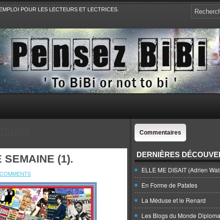
EMPLOI POUR LES LECTEURS ET LECTRICES.
e, la Politique, le Sport,. Avec Revue de presse et de blogs.
JEUDY
Commentaires
DERNIÈRES DÉCOUVE
 SEMAINE (1).
ELLE ME DISAIT (Adrien Wal
 COMMENTS
En Forme de Patates
La Méduse et le Renard
Les Blogs du Monde Diploma