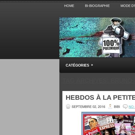
HOME
BI-BIOGRAPHIE
MODE D’
Pensez BiBi
»
CATÉGORIES
Blog polémique sur l'Actualité, la Cultur
TAG ARCHIVES:
BRUNO 
HEBDOS À LA PETITE
SEPTEMBRE 02, 2016
BIBI
NO