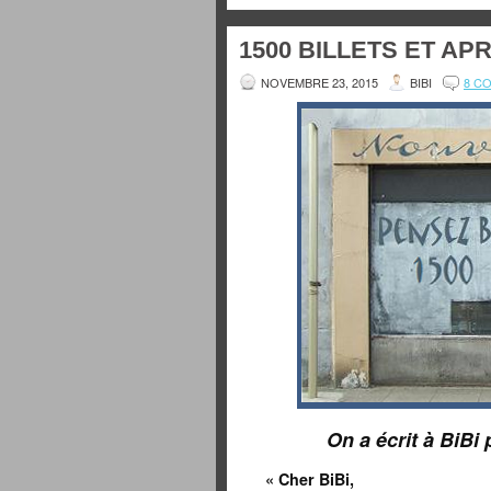
1500 BILLETS ET AP
NOVEMBRE 23, 2015
BIBI
8 C
On a écrit à BiBi 
« Cher BiBi,