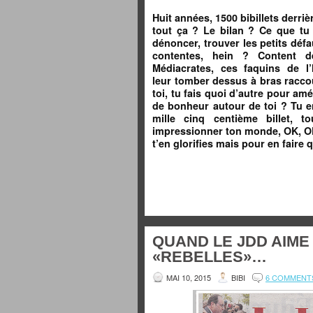
Huit années, 1500 bibillets derriè
tout ça ? Le bilan ? Ce que tu a
dénoncer, trouver les petits défa
contentes, hein ? Content d
Médiacrates, ces faquins de l’
leur tomber dessus à bras raccou
toi, tu fais quoi d’autre pour am
de bonheur autour de toi ? Tu enf
mille cinq centième billet, to
impressionner ton monde, OK, OK,
t’en glorifies mais pour en faire
QUAND LE JDD AIME
«REBELLES»…
MAI 10, 2015
BIBI
6 COMMENT