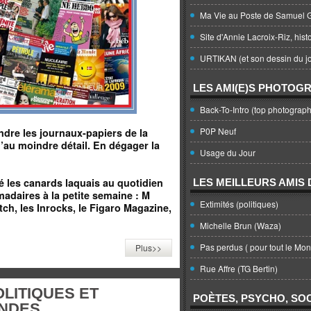
Ma Vie au Poste de Samuel G
Site d'Annie Lacroix-Riz, hist
URTIKAN (et son dessin du jo
LES AMI(E)S PHOTOG
Back-To-Intro (top photograph
P0P Neuf
ndre les journaux-papiers de la
u’au moindre détail. En dégager la
Usage du Jour
ôté les canards laquais au quotidien
LES MEILLEURS AMIS D
adaires à la petite semaine : M
Extimités (politiques)
ch, les Inrocks, le Figaro Magazine,
Michelle Brun (Waza)
Pas perdus ( pour tout le Mo
Plus>>
Rue Affre (TG Bertin)
LITIQUES ET
POÈTES, PSYCHO, SOC
NDES.