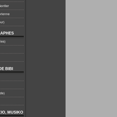
ontier
orienne
ur)
RAPHES
ies)
E BIBI
nde)
IO, MUSIKO