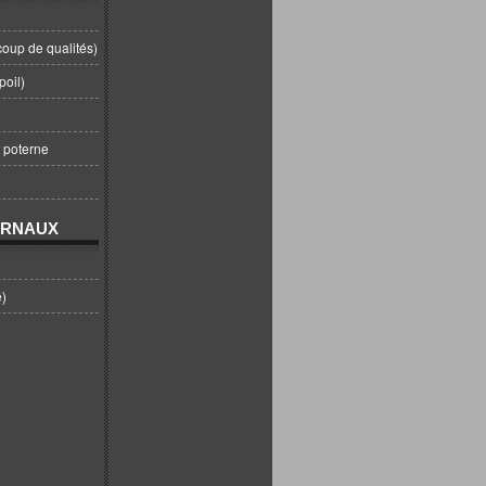
coup de qualités)
poil)
t poterne
URNAUX
e)