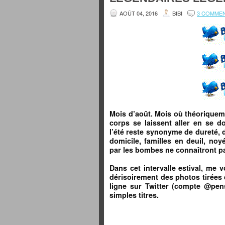
AOÛT 04, 2016
BIBI
3 COMME
Mois d’août. Mois où théoriqueme
corps se laissent aller en se do
l’été reste synonyme de dureté, 
domicile, familles en deuil, noy
par les bombes ne connaîtront pa
Dans cet intervalle estival, me 
dérisoirement des photos tirées 
ligne sur Twitter (compte @pens
simples titres.