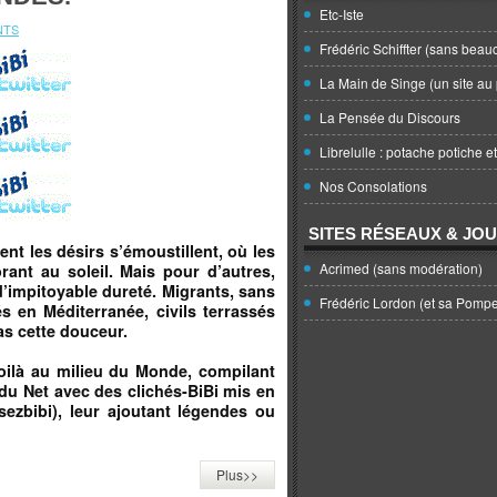
Etc-Iste
NTS
Frédéric Schiffter (sans beau
La Main de Singe (un site au 
La Pensée du Discours
Librelulle : potache potiche e
Nos Consolations
SITES RÉSEAUX & JO
nt les désirs s’émoustillent, où les
Acrimed (sans modération)
rant au soleil. Mais pour d’autres,
d’impitoyable dureté. Migrants, sans
Frédéric Lordon (et sa Pomp
és en Méditerranée, civils terrassés
s cette douceur.
voilà au milieu du Monde, compilant
du Net avec des clichés-BiBi mis en
ezbibi), leur ajoutant légendes ou
Plus>>